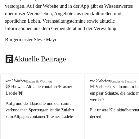
versorgen. Auf der Website und in der App gibt es Wissenswertes 
über unser Vereinsleben, Angebote aus dem kulturellen und 
sportlichen Leben, Veranstaltungstermine sowie aktuelle 
Informationen aus dem Gemeinderat und der Verwaltung. 
Bürgermeister Steve Mayr
Aktuelle Beiträge
F
F
vor 2 Wochen
vor 2 Wochen
Bauen & Wohnen
Kinder & Familie
r
r
🚧 Hinweis Altpapiercontainer/Fraxner 
🧸 
Vielleicht schlummern be
a
a
Lädele 🚧
ein paar Schätze, die nicht 
x
x
werden?
e
e
Aufgrund der Baustelle und der damit 
r
r
verbundenen Sperrungen ist die Zufahrt 
Für unsere 
Kleinkindbetreu
n
n
zum Altpapiercontainer/Fraxner Lädele 
derzeit:
derzeit nur erschwert möglich.
👶 
Puppenbuggys
Ein herzliches Dankeschön an Erwin und 
👗 
Puppenkleidung
 für Pupp