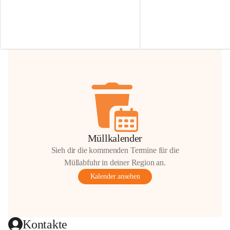
Irmgard Nachbaur, die für diese Zeit die 
Größen 
35 cm, 40 cm und 
Zufahrt über ihre Privatstraße zur 
💛 Wenn ihr etwas davon ab
Verfügung stellen. 🙏
möchtet, freuen sich unsere 
Vielen Dank für eure Unterstützung und 
über eure Unterstützung.
Hilfsbereitschaft!
📍 
Die Spenden können ger
Gemeindeamt abgegeben we
Vielen herzlichen Dank!
 🌼
Müllkalender
Sieh dir die kommenden Termine für die
Müllabfuhr in deiner Region an.
Kalender ansehen
Kontakte