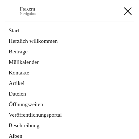
Fraxern
Navigation
Fraxern
Start
Herzlich willkommen
öffnet
Bürgerservice
Beiträge
in
Ordner
neuem
Müllkalender
Tab
öffnet
Formulare
in
Artikel
Kontakte
neuem
Tab
Artikel
+5
Dateien
Öffnungszeiten
Veröffentlichungsportal
Beschreibung
Hauptadresse
Alben