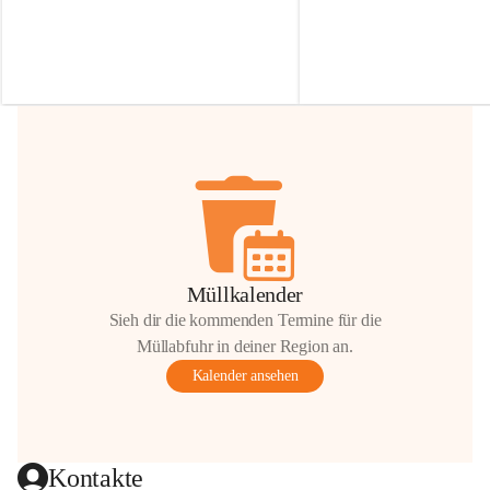
Irmgard Nachbaur, die für diese Zeit die 
Größen 
35 cm, 40 cm und 
Zufahrt über ihre Privatstraße zur 
💛 Wenn ihr etwas davon ab
Verfügung stellen. 🙏
möchtet, freuen sich unsere 
Vielen Dank für eure Unterstützung und 
über eure Unterstützung.
Hilfsbereitschaft!
📍 
Die Spenden können ger
Gemeindeamt abgegeben we
Vielen herzlichen Dank!
 🌼
Müllkalender
Sieh dir die kommenden Termine für die
Müllabfuhr in deiner Region an.
Kalender ansehen
Kontakte