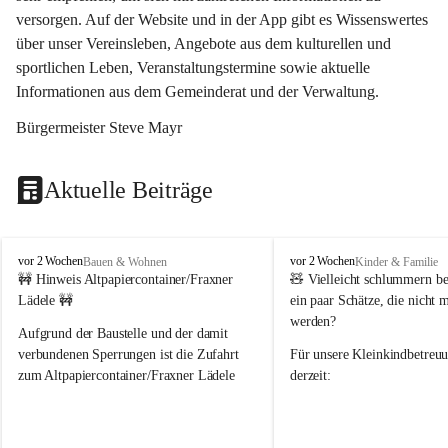
versorgen. Auf der Website und in der App gibt es Wissenswertes 
über unser Vereinsleben, Angebote aus dem kulturellen und 
sportlichen Leben, Veranstaltungstermine sowie aktuelle 
Informationen aus dem Gemeinderat und der Verwaltung. 
Bürgermeister Steve Mayr
Aktuelle Beiträge
F
F
vor 2 Wochen
vor 2 Wochen
Bauen & Wohnen
Kinder & Familie
r
r
🚧 Hinweis Altpapiercontainer/Fraxner 
🧸 
Vielleicht schlummern be
a
a
Lädele 🚧
ein paar Schätze, die nicht 
x
x
werden?
e
e
Aufgrund der Baustelle und der damit 
r
r
verbundenen Sperrungen ist die Zufahrt 
Für unsere 
Kleinkindbetreu
n
n
zum Altpapiercontainer/Fraxner Lädele 
derzeit:
derzeit nur erschwert möglich.
👶 
Puppenbuggys
Ein herzliches Dankeschön an Erwin und 
👗 
Puppenkleidung
 für Pupp