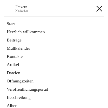
Fraxern
Navigation
Fraxern
Start
Herzlich willkommen
öffnet
Bürgerservice
Beiträge
in
Ordner
neuem
Müllkalender
Tab
öffnet
Formulare
in
Artikel
Kontakte
neuem
Tab
Artikel
+5
Dateien
Öffnungszeiten
Veröffentlichungsportal
Beschreibung
Hauptadresse
Alben