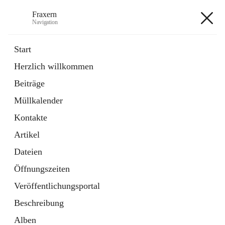
Fraxern
Navigation
Fraxern
Start
Herzlich willkommen
öffnet
Bürgerservice
Beiträge
in
Ordner
neuem
Müllkalender
Tab
öffnet
Formulare
in
Artikel
Kontakte
neuem
Tab
Artikel
+5
Dateien
Öffnungszeiten
Veröffentlichungsportal
Beschreibung
Hauptadresse
Alben