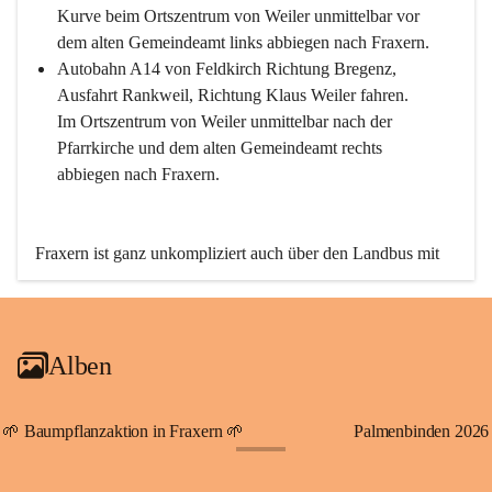
Kurve beim Ortszentrum von Weiler unmittelbar vor 
dem alten Gemeindeamt links abbiegen nach Fraxern.
Autobahn A14 von Feldkirch Richtung Bregenz, 
Ausfahrt Rankweil, Richtung Klaus Weiler fahren. 
Im Ortszentrum von Weiler unmittelbar nach der 
Pfarrkirche und dem alten Gemeindeamt rechts 
abbiegen nach Fraxern.
Fraxern ist ganz unkompliziert auch über den Landbus mit 
den öffentlichen Verkehrsmitteln zu erreichen. Die Linie 
492 fährt lt. Fahrplan des Verkehrsverbundes Vorarlberg an 
den Wochentagen regelmäßig zwischen Weiler und Fraxern.
Alben
An Samstagen, Sonn- und Feiertagen können Sie bequem 
direkt über die VMOBIL-App VMOBIL ON Ihren 
persönlichen Linienbus zur gewünschten Zeit zu Ihrer 
🌱 Baumpflanzaktion in Fraxern 🌱
Palmenbinden 2026
Haltestelle bestellen. Sowohl von Weiler kommend nach 
+19
Fraxern als auch von Fraxern nach Weiler oder natürlich für 