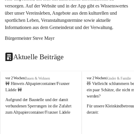
versorgen. Auf der Website und in der App gibt es Wissenswertes 
über unser Vereinsleben, Angebote aus dem kulturellen und 
sportlichen Leben, Veranstaltungstermine sowie aktuelle 
Informationen aus dem Gemeinderat und der Verwaltung. 
Bürgermeister Steve Mayr
Aktuelle Beiträge
F
F
vor 2 Wochen
vor 2 Wochen
Bauen & Wohnen
Kinder & Familie
r
r
🚧 Hinweis Altpapiercontainer/Fraxner 
🧸 
Vielleicht schlummern be
a
a
Lädele 🚧
ein paar Schätze, die nicht 
x
x
werden?
e
e
Aufgrund der Baustelle und der damit 
r
r
verbundenen Sperrungen ist die Zufahrt 
Für unsere 
Kleinkindbetreu
n
n
zum Altpapiercontainer/Fraxner Lädele 
derzeit:
derzeit nur erschwert möglich.
👶 
Puppenbuggys
Ein herzliches Dankeschön an Erwin und 
👗 
Puppenkleidung
 für Pupp