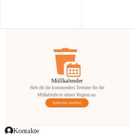
Irmgard Nachbaur, die für diese Zeit die 
Größen 
35 cm, 40 cm und 
Zufahrt über ihre Privatstraße zur 
💛 Wenn ihr etwas davon ab
Verfügung stellen. 🙏
möchtet, freuen sich unsere 
Vielen Dank für eure Unterstützung und 
über eure Unterstützung.
Hilfsbereitschaft!
📍 
Die Spenden können ger
Gemeindeamt abgegeben we
Vielen herzlichen Dank!
 🌼
Müllkalender
Sieh dir die kommenden Termine für die
Müllabfuhr in deiner Region an.
Kalender ansehen
Kontakte