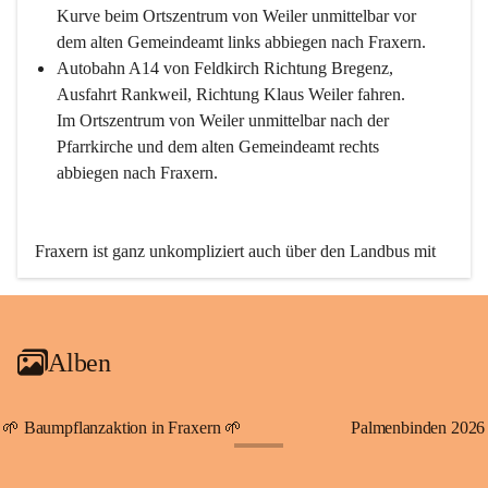
Kurve beim Ortszentrum von Weiler unmittelbar vor 
dem alten Gemeindeamt links abbiegen nach Fraxern.
Autobahn A14 von Feldkirch Richtung Bregenz, 
Ausfahrt Rankweil, Richtung Klaus Weiler fahren. 
Im Ortszentrum von Weiler unmittelbar nach der 
Pfarrkirche und dem alten Gemeindeamt rechts 
abbiegen nach Fraxern.
Fraxern ist ganz unkompliziert auch über den Landbus mit 
den öffentlichen Verkehrsmitteln zu erreichen. Die Linie 
492 fährt lt. Fahrplan des Verkehrsverbundes Vorarlberg an 
den Wochentagen regelmäßig zwischen Weiler und Fraxern.
Alben
An Samstagen, Sonn- und Feiertagen können Sie bequem 
direkt über die VMOBIL-App VMOBIL ON Ihren 
persönlichen Linienbus zur gewünschten Zeit zu Ihrer 
🌱 Baumpflanzaktion in Fraxern 🌱
Palmenbinden 2026
Haltestelle bestellen. Sowohl von Weiler kommend nach 
+19
Fraxern als auch von Fraxern nach Weiler oder natürlich für 