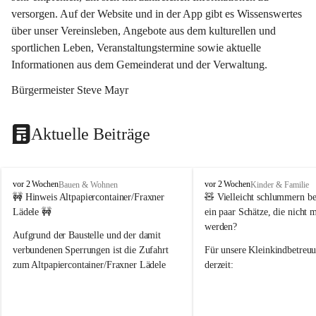
versorgen. Auf der Website und in der App gibt es Wissenswertes 
über unser Vereinsleben, Angebote aus dem kulturellen und 
sportlichen Leben, Veranstaltungstermine sowie aktuelle 
Informationen aus dem Gemeinderat und der Verwaltung. 
Bürgermeister Steve Mayr
Aktuelle Beiträge
F
F
vor 2 Wochen
vor 2 Wochen
Bauen & Wohnen
Kinder & Familie
r
r
🚧 Hinweis Altpapiercontainer/Fraxner 
🧸 
Vielleicht schlummern be
a
a
Lädele 🚧
ein paar Schätze, die nicht 
x
x
werden?
e
e
Aufgrund der Baustelle und der damit 
r
r
verbundenen Sperrungen ist die Zufahrt 
Für unsere 
Kleinkindbetreu
n
n
zum Altpapiercontainer/Fraxner Lädele 
derzeit:
derzeit nur erschwert möglich.
👶 
Puppenbuggys
Ein herzliches Dankeschön an Erwin und 
👗 
Puppenkleidung
 für Pupp