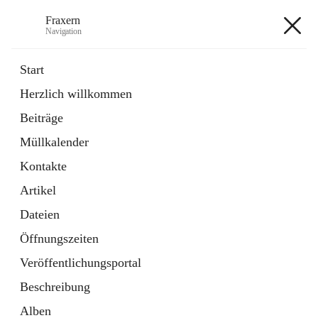
Fraxern
Navigation
Fraxern
Start
Herzlich willkommen
öffnet
Bürgerservice
Beiträge
in
Ordner
neuem
Müllkalender
Tab
öffnet
Formulare
in
Artikel
Kontakte
neuem
Tab
Artikel
+5
Dateien
Öffnungszeiten
Veröffentlichungsportal
Beschreibung
Hauptadresse
Alben