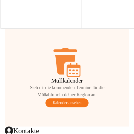
Irmgard Nachbaur, die für diese Zeit die 
Größen 
35 cm, 40 cm und 
Zufahrt über ihre Privatstraße zur 
💛 Wenn ihr etwas davon ab
Verfügung stellen. 🙏
möchtet, freuen sich unsere 
Vielen Dank für eure Unterstützung und 
über eure Unterstützung.
Hilfsbereitschaft!
📍 
Die Spenden können ger
Gemeindeamt abgegeben we
Vielen herzlichen Dank!
 🌼
Müllkalender
Sieh dir die kommenden Termine für die
Müllabfuhr in deiner Region an.
Kalender ansehen
Kontakte