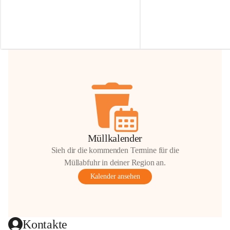
Irmgard Nachbaur, die für diese Zeit die 
Größen 
35 cm, 40 cm und 
Zufahrt über ihre Privatstraße zur 
💛 Wenn ihr etwas davon ab
Verfügung stellen. 🙏
möchtet, freuen sich unsere 
Vielen Dank für eure Unterstützung und 
über eure Unterstützung.
Hilfsbereitschaft!
📍 
Die Spenden können ger
Gemeindeamt abgegeben we
Vielen herzlichen Dank!
 🌼
Müllkalender
Sieh dir die kommenden Termine für die
Müllabfuhr in deiner Region an.
Kalender ansehen
Kontakte