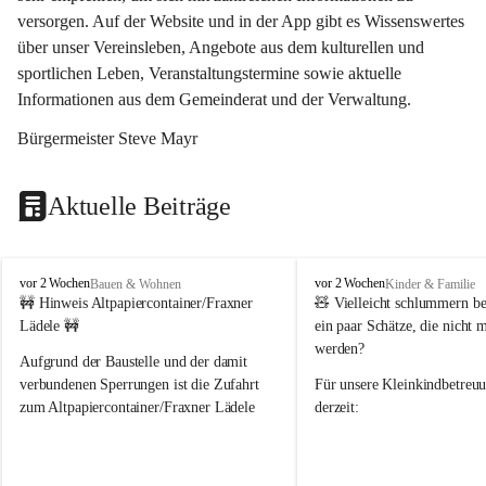
versorgen. Auf der Website und in der App gibt es Wissenswertes 
über unser Vereinsleben, Angebote aus dem kulturellen und 
sportlichen Leben, Veranstaltungstermine sowie aktuelle 
Informationen aus dem Gemeinderat und der Verwaltung. 
Bürgermeister Steve Mayr
Aktuelle Beiträge
F
F
vor 2 Wochen
vor 2 Wochen
Bauen & Wohnen
Kinder & Familie
r
r
🚧 Hinweis Altpapiercontainer/Fraxner 
🧸 
Vielleicht schlummern be
a
a
Lädele 🚧
ein paar Schätze, die nicht 
x
x
werden?
e
e
Aufgrund der Baustelle und der damit 
r
r
verbundenen Sperrungen ist die Zufahrt 
Für unsere 
Kleinkindbetreu
n
n
zum Altpapiercontainer/Fraxner Lädele 
derzeit:
derzeit nur erschwert möglich.
👶 
Puppenbuggys
Ein herzliches Dankeschön an Erwin und 
👗 
Puppenkleidung
 für Pupp