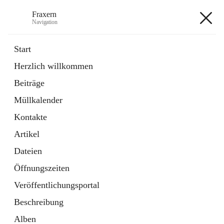
Fraxern
Navigation
Fraxern
Start
Herzlich willkommen
öffnet
Bürgerservice
Beiträge
in
Ordner
neuem
Müllkalender
Tab
öffnet
Formulare
in
Artikel
Kontakte
neuem
Tab
Artikel
+5
Dateien
Öffnungszeiten
Veröffentlichungsportal
Beschreibung
Hauptadresse
Alben