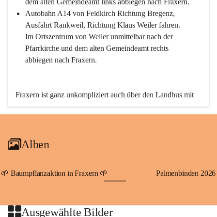
dem alten Gemeindeamt links abbiegen nach Fraxern.
Autobahn A14 von Feldkirch Richtung Bregenz, 
Ausfahrt Rankweil, Richtung Klaus Weiler fahren. 
Im Ortszentrum von Weiler unmittelbar nach der 
Pfarrkirche und dem alten Gemeindeamt rechts 
abbiegen nach Fraxern.
Fraxern ist ganz unkompliziert auch über den Landbus mit 
den öffentlichen Verkehrsmitteln zu erreichen. Die Linie 
492 fährt lt. Fahrplan des Verkehrsverbundes Vorarlberg an 
den Wochentagen regelmäßig zwischen Weiler und Fraxern.
Alben
An Samstagen, Sonn- und Feiertagen können Sie bequem 
direkt über die VMOBIL-App VMOBIL ON Ihren 
persönlichen Linienbus zur gewünschten Zeit zu Ihrer 
🌱 Baumpflanzaktion in Fraxern 🌱
Palmenbinden 2026
Haltestelle bestellen. Sowohl von Weiler kommend nach 
+19
Fraxern als auch von Fraxern nach Weiler oder natürlich für 
beide Fahrten Weiler-Fraxern-Weiler.
Ausgewählte Bilder