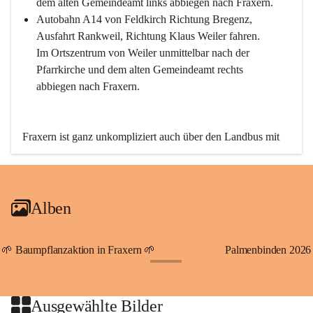
dem alten Gemeindeamt links abbiegen nach Fraxern.
Autobahn A14 von Feldkirch Richtung Bregenz, 
Ausfahrt Rankweil, Richtung Klaus Weiler fahren. 
Im Ortszentrum von Weiler unmittelbar nach der 
Pfarrkirche und dem alten Gemeindeamt rechts 
abbiegen nach Fraxern.
Fraxern ist ganz unkompliziert auch über den Landbus mit 
den öffentlichen Verkehrsmitteln zu erreichen. Die Linie 
492 fährt lt. Fahrplan des Verkehrsverbundes Vorarlberg an 
den Wochentagen regelmäßig zwischen Weiler und Fraxern.
Alben
An Samstagen, Sonn- und Feiertagen können Sie bequem 
direkt über die VMOBIL-App VMOBIL ON Ihren 
persönlichen Linienbus zur gewünschten Zeit zu Ihrer 
🌱 Baumpflanzaktion in Fraxern 🌱
Palmenbinden 2026
Haltestelle bestellen. Sowohl von Weiler kommend nach 
+19
Fraxern als auch von Fraxern nach Weiler oder natürlich für 
beide Fahrten Weiler-Fraxern-Weiler.
Ausgewählte Bilder