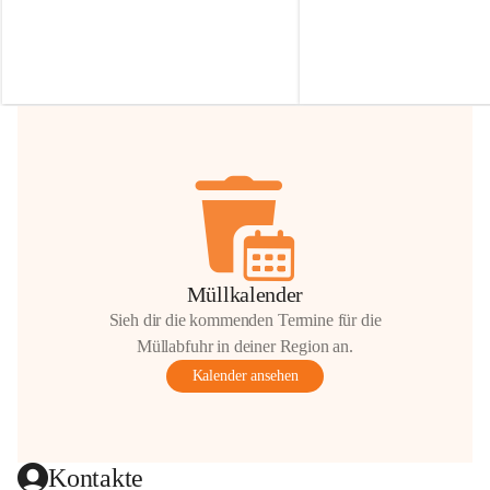
Irmgard Nachbaur, die für diese Zeit die 
Größen 
35 cm, 40 cm und 
Zufahrt über ihre Privatstraße zur 
💛 Wenn ihr etwas davon ab
Verfügung stellen. 🙏
möchtet, freuen sich unsere 
Vielen Dank für eure Unterstützung und 
über eure Unterstützung.
Hilfsbereitschaft!
📍 
Die Spenden können ger
Gemeindeamt abgegeben we
Vielen herzlichen Dank!
 🌼
Müllkalender
Sieh dir die kommenden Termine für die
Müllabfuhr in deiner Region an.
Kalender ansehen
Kontakte