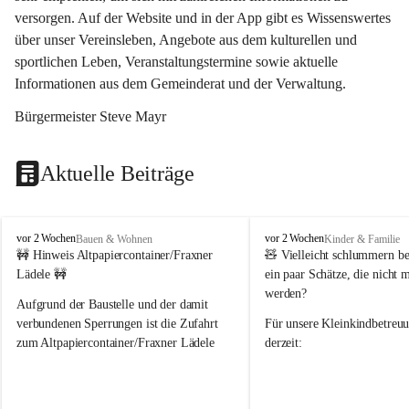
versorgen. Auf der Website und in der App gibt es Wissenswertes 
über unser Vereinsleben, Angebote aus dem kulturellen und 
sportlichen Leben, Veranstaltungstermine sowie aktuelle 
Informationen aus dem Gemeinderat und der Verwaltung. 
Bürgermeister Steve Mayr
Aktuelle Beiträge
F
F
vor 2 Wochen
vor 2 Wochen
Bauen & Wohnen
Kinder & Familie
r
r
🚧 Hinweis Altpapiercontainer/Fraxner 
🧸 
Vielleicht schlummern be
a
a
Lädele 🚧
ein paar Schätze, die nicht 
x
x
werden?
e
e
Aufgrund der Baustelle und der damit 
r
r
verbundenen Sperrungen ist die Zufahrt 
Für unsere 
Kleinkindbetreu
n
n
zum Altpapiercontainer/Fraxner Lädele 
derzeit:
derzeit nur erschwert möglich.
👶 
Puppenbuggys
Ein herzliches Dankeschön an Erwin und 
👗 
Puppenkleidung
 für Pupp