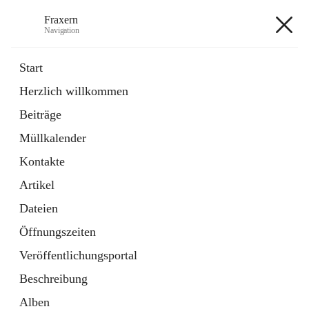
Fraxern
Navigation
Fraxern
Start
Herzlich willkommen
öffnet
Bürgerservice
Beiträge
in
Ordner
neuem
Müllkalender
Tab
öffnet
Formulare
in
Artikel
Kontakte
neuem
Tab
Artikel
+5
Dateien
Öffnungszeiten
Veröffentlichungsportal
Beschreibung
Hauptadresse
Alben