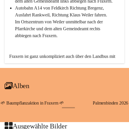
dem alten Gemeindeamt links abbiegen nach Fraxern.
Autobahn A14 von Feldkirch Richtung Bregenz, 
Ausfahrt Rankweil, Richtung Klaus Weiler fahren. 
Im Ortszentrum von Weiler unmittelbar nach der 
Pfarrkirche und dem alten Gemeindeamt rechts 
abbiegen nach Fraxern.
Fraxern ist ganz unkompliziert auch über den Landbus mit 
den öffentlichen Verkehrsmitteln zu erreichen. Die Linie 
492 fährt lt. Fahrplan des Verkehrsverbundes Vorarlberg an 
den Wochentagen regelmäßig zwischen Weiler und Fraxern.
Alben
An Samstagen, Sonn- und Feiertagen können Sie bequem 
direkt über die VMOBIL-App VMOBIL ON Ihren 
persönlichen Linienbus zur gewünschten Zeit zu Ihrer 
🌱 Baumpflanzaktion in Fraxern 🌱
Palmenbinden 2026
Haltestelle bestellen. Sowohl von Weiler kommend nach 
+19
Fraxern als auch von Fraxern nach Weiler oder natürlich für 
beide Fahrten Weiler-Fraxern-Weiler.
Ausgewählte Bilder