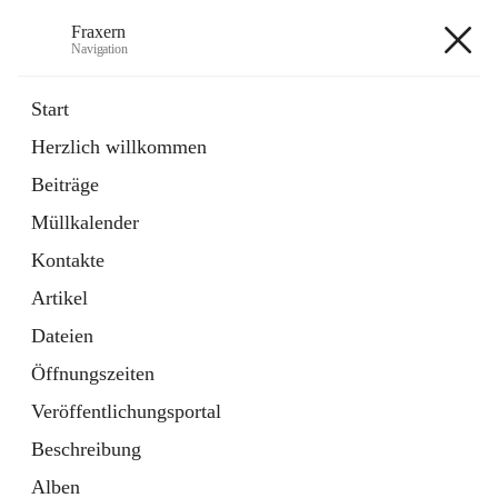
Fraxern
Navigation
Fraxern
Start
Herzlich willkommen
öffnet
Bürgerservice
Beiträge
in
Ordner
neuem
Müllkalender
Tab
öffnet
Formulare
in
Artikel
Kontakte
neuem
Tab
Artikel
+5
Dateien
Öffnungszeiten
Veröffentlichungsportal
Beschreibung
Hauptadresse
Alben