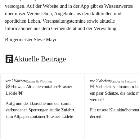
versorgen. Auf der Website und in der App gibt es Wissenswertes 
über unser Vereinsleben, Angebote aus dem kulturellen und 
sportlichen Leben, Veranstaltungstermine sowie aktuelle 
Informationen aus dem Gemeinderat und der Verwaltung. 
Bürgermeister Steve Mayr
Aktuelle Beiträge
F
F
vor 2 Wochen
vor 2 Wochen
Bauen & Wohnen
Kinder & Familie
r
r
🚧 Hinweis Altpapiercontainer/Fraxner 
🧸 
Vielleicht schlummern be
a
a
Lädele 🚧
ein paar Schätze, die nicht 
x
x
werden?
e
e
Aufgrund der Baustelle und der damit 
r
r
verbundenen Sperrungen ist die Zufahrt 
Für unsere 
Kleinkindbetreu
n
n
zum Altpapiercontainer/Fraxner Lädele 
derzeit:
derzeit nur erschwert möglich.
👶 
Puppenbuggys
Ein herzliches Dankeschön an Erwin und 
👗 
Puppenkleidung
 für Pupp