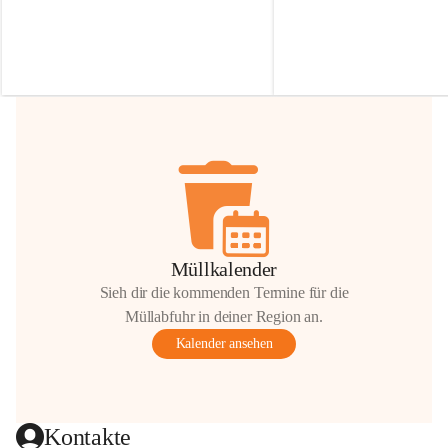
Irmgard Nachbaur, die für diese Zeit die 
Größen 
35 cm, 40 cm und 
Zufahrt über ihre Privatstraße zur 
💛 Wenn ihr etwas davon ab
Verfügung stellen. 🙏
möchtet, freuen sich unsere 
Vielen Dank für eure Unterstützung und 
über eure Unterstützung.
Hilfsbereitschaft!
📍 
Die Spenden können ger
Gemeindeamt abgegeben we
Vielen herzlichen Dank!
 🌼
Müllkalender
Sieh dir die kommenden Termine für die
Müllabfuhr in deiner Region an.
Kalender ansehen
Kontakte