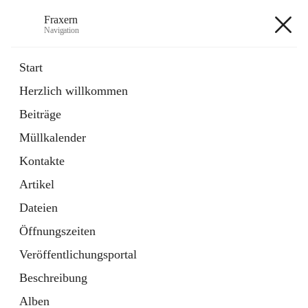
Fraxern
Navigation
Fraxern
Start
Herzlich willkommen
öffnet
Bürgerservice
Beiträge
in
Ordner
neuem
Müllkalender
Tab
öffnet
Formulare
in
Artikel
Kontakte
neuem
Tab
Artikel
+5
Dateien
Öffnungszeiten
Veröffentlichungsportal
Beschreibung
Hauptadresse
Alben