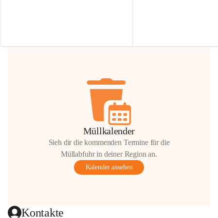
Irmgard Nachbaur, die für diese Zeit die 
Größen 
35 cm, 40 cm und 
Zufahrt über ihre Privatstraße zur 
💛 Wenn ihr etwas davon ab
Verfügung stellen. 🙏
möchtet, freuen sich unsere 
Vielen Dank für eure Unterstützung und 
über eure Unterstützung.
Hilfsbereitschaft!
📍 
Die Spenden können ger
Gemeindeamt abgegeben we
Vielen herzlichen Dank!
 🌼
Müllkalender
Sieh dir die kommenden Termine für die
Müllabfuhr in deiner Region an.
Kalender ansehen
Kontakte