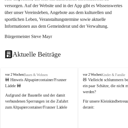
versorgen. Auf der Website und in der App gibt es Wissenswertes 
über unser Vereinsleben, Angebote aus dem kulturellen und 
sportlichen Leben, Veranstaltungstermine sowie aktuelle 
Informationen aus dem Gemeinderat und der Verwaltung. 
Bürgermeister Steve Mayr
Aktuelle Beiträge
F
F
vor 2 Wochen
vor 2 Wochen
Bauen & Wohnen
Kinder & Familie
r
r
🚧 Hinweis Altpapiercontainer/Fraxner 
🧸 
Vielleicht schlummern be
a
a
Lädele 🚧
ein paar Schätze, die nicht 
x
x
werden?
e
e
Aufgrund der Baustelle und der damit 
r
r
verbundenen Sperrungen ist die Zufahrt 
Für unsere 
Kleinkindbetreu
n
n
zum Altpapiercontainer/Fraxner Lädele 
derzeit:
derzeit nur erschwert möglich.
👶 
Puppenbuggys
Ein herzliches Dankeschön an Erwin und 
👗 
Puppenkleidung
 für Pupp