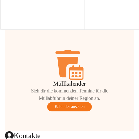
Irmgard Nachbaur, die für diese Zeit die 
Größen 
35 cm, 40 cm und 
Zufahrt über ihre Privatstraße zur 
💛 Wenn ihr etwas davon ab
Verfügung stellen. 🙏
möchtet, freuen sich unsere 
Vielen Dank für eure Unterstützung und 
über eure Unterstützung.
Hilfsbereitschaft!
📍 
Die Spenden können ger
Gemeindeamt abgegeben we
Vielen herzlichen Dank!
 🌼
Müllkalender
Sieh dir die kommenden Termine für die
Müllabfuhr in deiner Region an.
Kalender ansehen
Kontakte