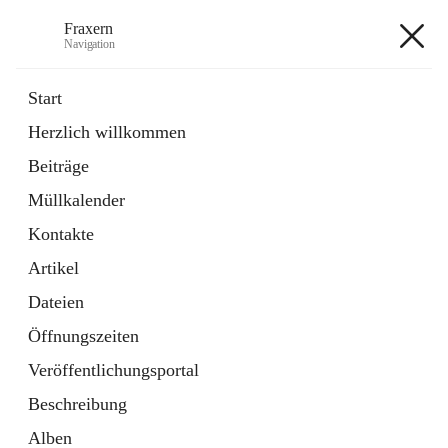
Fraxern
Navigation
Fraxern
Start
Herzlich willkommen
öffnet
Bürgerservice
Beiträge
in
Ordner
neuem
Müllkalender
Tab
öffnet
Formulare
in
Artikel
Kontakte
neuem
Tab
Artikel
+5
Dateien
Öffnungszeiten
Veröffentlichungsportal
Beschreibung
Hauptadresse
Alben