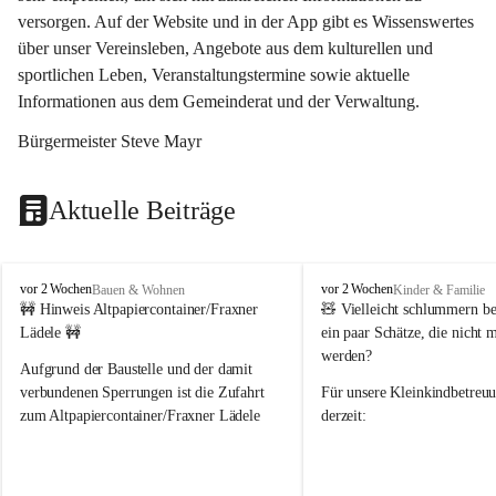
versorgen. Auf der Website und in der App gibt es Wissenswertes 
über unser Vereinsleben, Angebote aus dem kulturellen und 
sportlichen Leben, Veranstaltungstermine sowie aktuelle 
Informationen aus dem Gemeinderat und der Verwaltung. 
Bürgermeister Steve Mayr
Aktuelle Beiträge
F
F
vor 2 Wochen
vor 2 Wochen
Bauen & Wohnen
Kinder & Familie
r
r
🚧 Hinweis Altpapiercontainer/Fraxner 
🧸 
Vielleicht schlummern be
a
a
Lädele 🚧
ein paar Schätze, die nicht 
x
x
werden?
e
e
Aufgrund der Baustelle und der damit 
r
r
verbundenen Sperrungen ist die Zufahrt 
Für unsere 
Kleinkindbetreu
n
n
zum Altpapiercontainer/Fraxner Lädele 
derzeit:
derzeit nur erschwert möglich.
👶 
Puppenbuggys
Ein herzliches Dankeschön an Erwin und 
👗 
Puppenkleidung
 für Pupp