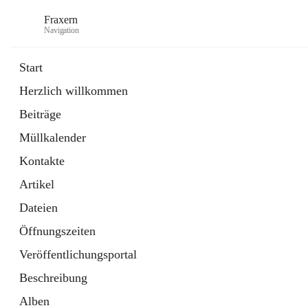
Fraxern
Navigation
Start
Herzlich willkommen
öffnet
Bürgerservice
Beiträge
in
Ordner
neuem
Müllkalender
Tab
öffnet
Formulare
in
Artikel
Kontakte
neuem
Tab
Artikel
Dateien
Öffnungszeiten
Veröffentlichungsportal
Beschreibung
Alben