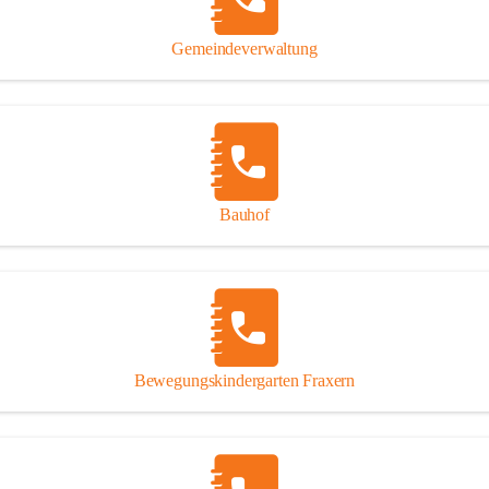
Gipsplatten
Trennung l
Gemeindeverwaltung
Beitrag zu
Ressourcen
bei Ihrem 
Annahme vo
Bauhof
Bewegungskindergarten Fraxern