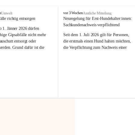
F
n
vor 3 Wochen
Umwelt
Amtliche Mitteilung
r
älle richtig entsorgen
Neuregelung für Erst-Hundehalter:innen: 
a
Sachkundenachweis verpflichtend
b 
1. Jänner 2026
 dürfen 
x
e
hige Gipsabfälle nicht mehr 
Seit dem 1. Juli 2026 gilt für Personen, 
r
uschutt entsorgt oder 
die erstmals einen Hund halten möchten, 
n
werden
. Grund dafür ist die 
die Verpflichtung zum Nachweis einer 
linggips-Verordnung
, die eine 
entsprechenden Sachkunde. Ziel ist es, 
Sammlung und das Recycling 
Hundebesitzer:innen bestmöglich auf die 
ällen vorschreibt.
Haltung und Verantwortung im Umgang 
mit ihrem Tier vorzubereiten.
 Haushalte wird diese 
or allem dann relevant, wenn 
Der Sachkundenachweis besteht aus zwei 
gs- oder Umbauarbeiten
 an 
Teilen:
Wohnung durchgeführt werden. 
🐾 
Theoriekurs
ände, Gipskartonplatten oder 
aus neu verbauten Gipsplatten 
Mindestens 4 Unterrichtseinheiten 
ftig 
getrennt gesammelt und 
à 60 Minuten
rden.
Muss vor der Anschaffung bzw. 
Aufnahme eines Hundes absolviert 
t sammeln:
werden