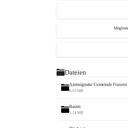
Mitglied
Dateien
Amtssignatur Gemeinde Fraxern
0,03 MB
Bauen
1,24 MB