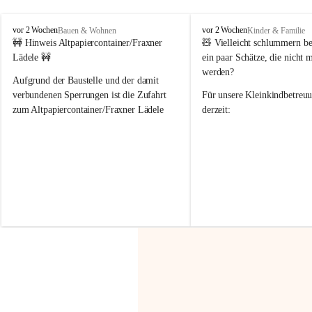
F
F
vor 2 Wochen
vor 2 Wochen
Bauen & Wohnen
Kinder & Familie
r
r
🚧 Hinweis Altpapiercontainer/Fraxner 
🧸 
Vielleicht schlummern be
a
a
Lädele 🚧
ein paar Schätze, die nicht 
x
x
werden?
e
e
Aufgrund der Baustelle und der damit 
r
r
verbundenen Sperrungen ist die Zufahrt 
Für unsere 
Kleinkindbetreu
n
n
zum Altpapiercontainer/Fraxner Lädele 
derzeit:
derzeit nur erschwert möglich.
👶 
Puppenbuggys
Ein herzliches Dankeschön an Erwin und 
👗 
Puppenkleidung
 für Pupp
Irmgard Nachbaur, die für diese Zeit die 
Größen 
35 cm, 40 cm und 
Zufahrt über ihre Privatstraße zur 
💛 Wenn ihr etwas davon ab
Verfügung stellen. 🙏
möchtet, freuen sich unsere 
Vielen Dank für eure Unterstützung und 
über eure Unterstützung.
Hilfsbereitschaft!
📍 
Die Spenden können ger
Gemeindeamt abgegeben we
Vielen herzlichen Dank!
 🌼