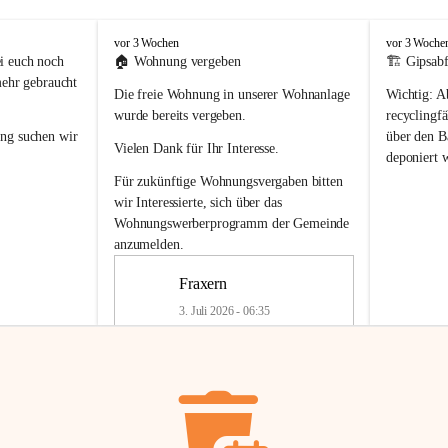
F
F
vor 3 Wochen
vor 3 Woche
r
r
i euch noch 
🏠 
Wohnung vergeben
🏗️ Gipsabf
a
a
mehr gebraucht 
Die freie Wohnung in unserer Wohnanlage 
Wichtig:
 A
x
x
e
e
wurde bereits vergeben.
recyclingfä
r
r
ung
 suchen wir 
über den Ba
Vielen Dank für Ihr Interesse.
n
n
deponiert 
neue 
Recyc
Für zukünftige Wohnungsvergaben bitten 
getrennte 
wir Interessierte, sich über das 
en in den 
von Gipsabf
Wohnungswerberprogramm der Gemeinde
45 cm
anzumelden.
Für private
geben 
Änderung v
Fraxern
Kinder riesig 
Renovierun
3. Juli 2026 - 06:35
Haus oder 
Alte Gipsw
ne beim 
Verschnitt 
rden.
🏠
Freie Wohnung in Fraxern
müssen kün
In unserer Wohnanlage wird eine 
entsorgt
 we
Wohnung frei.
✅ 
Getrenn