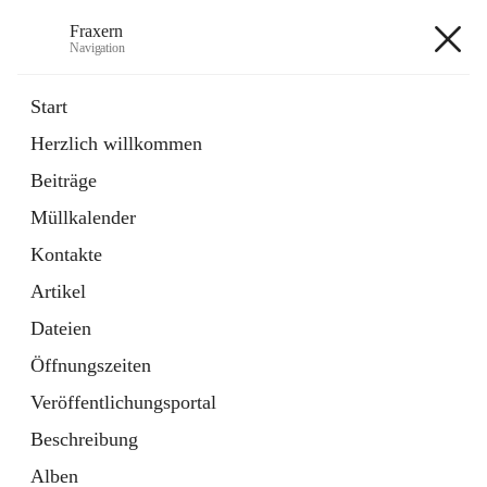
Fraxern
Navigation
Fraxern
Start
Herzlich willkommen
öffnet
Bürgerservice
Beiträge
in
Ordner
neuem
Müllkalender
Tab
öffnet
Formulare
in
Artikel
Kontakte
neuem
Tab
Artikel
+5
Dateien
Öffnungszeiten
Veröffentlichungsportal
Beschreibung
Hauptadresse
Alben