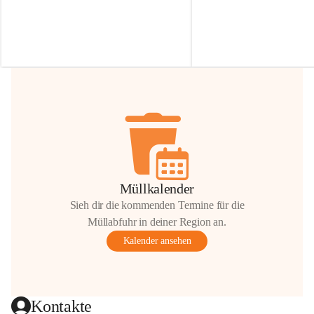
Irmgard Nachbaur, die für diese Zeit die 
Größen 
35 cm, 40 cm und 
Zufahrt über ihre Privatstraße zur 
💛 Wenn ihr etwas davon ab
Verfügung stellen. 🙏
möchtet, freuen sich unsere 
Vielen Dank für eure Unterstützung und 
über eure Unterstützung.
Hilfsbereitschaft!
📍 
Die Spenden können ger
Gemeindeamt abgegeben we
Vielen herzlichen Dank!
 🌼
Müllkalender
Sieh dir die kommenden Termine für die
Müllabfuhr in deiner Region an.
Kalender ansehen
Kontakte