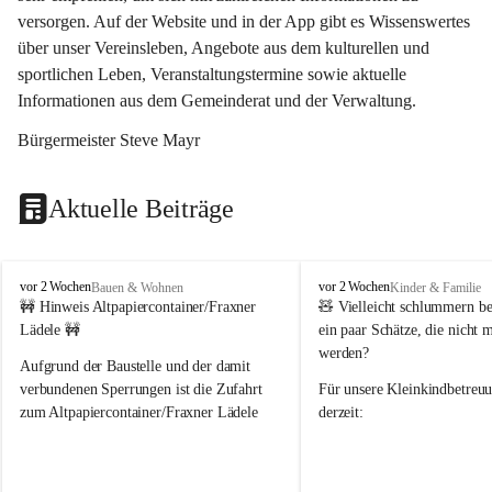
versorgen. Auf der Website und in der App gibt es Wissenswertes 
über unser Vereinsleben, Angebote aus dem kulturellen und 
sportlichen Leben, Veranstaltungstermine sowie aktuelle 
Informationen aus dem Gemeinderat und der Verwaltung. 
Bürgermeister Steve Mayr
Aktuelle Beiträge
F
F
vor 2 Wochen
vor 2 Wochen
Bauen & Wohnen
Kinder & Familie
r
r
🚧 Hinweis Altpapiercontainer/Fraxner 
🧸 
Vielleicht schlummern be
a
a
Lädele 🚧
ein paar Schätze, die nicht 
x
x
werden?
e
e
Aufgrund der Baustelle und der damit 
r
r
verbundenen Sperrungen ist die Zufahrt 
Für unsere 
Kleinkindbetreu
n
n
zum Altpapiercontainer/Fraxner Lädele 
derzeit:
derzeit nur erschwert möglich.
👶 
Puppenbuggys
Ein herzliches Dankeschön an Erwin und 
👗 
Puppenkleidung
 für Pupp