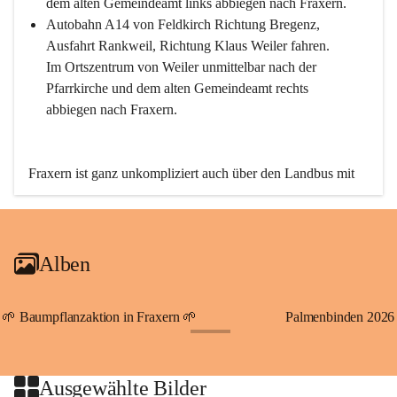
dem alten Gemeindeamt links abbiegen nach Fraxern.
Autobahn A14 von Feldkirch Richtung Bregenz, 
Ausfahrt Rankweil, Richtung Klaus Weiler fahren. 
Im Ortszentrum von Weiler unmittelbar nach der 
Pfarrkirche und dem alten Gemeindeamt rechts 
abbiegen nach Fraxern.
Fraxern ist ganz unkompliziert auch über den Landbus mit 
den öffentlichen Verkehrsmitteln zu erreichen. Die Linie 
492 fährt lt. Fahrplan des Verkehrsverbundes Vorarlberg an 
den Wochentagen regelmäßig zwischen Weiler und Fraxern.
Alben
An Samstagen, Sonn- und Feiertagen können Sie bequem 
direkt über die VMOBIL-App VMOBIL ON Ihren 
persönlichen Linienbus zur gewünschten Zeit zu Ihrer 
🌱 Baumpflanzaktion in Fraxern 🌱
Palmenbinden 2026
Haltestelle bestellen. Sowohl von Weiler kommend nach 
+19
Fraxern als auch von Fraxern nach Weiler oder natürlich für 
beide Fahrten Weiler-Fraxern-Weiler.
Ausgewählte Bilder