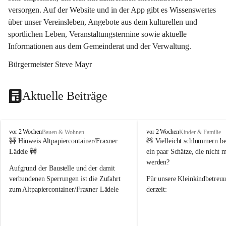
versorgen. Auf der Website und in der App gibt es Wissenswertes 
über unser Vereinsleben, Angebote aus dem kulturellen und 
sportlichen Leben, Veranstaltungstermine sowie aktuelle 
Informationen aus dem Gemeinderat und der Verwaltung. 
Bürgermeister Steve Mayr
Aktuelle Beiträge
F
F
vor 2 Wochen
vor 2 Wochen
Bauen & Wohnen
Kinder & Familie
r
r
🚧 Hinweis Altpapiercontainer/Fraxner 
🧸 
Vielleicht schlummern be
a
a
Lädele 🚧
ein paar Schätze, die nicht 
x
x
werden?
e
e
Aufgrund der Baustelle und der damit 
r
r
verbundenen Sperrungen ist die Zufahrt 
Für unsere 
Kleinkindbetreu
n
n
zum Altpapiercontainer/Fraxner Lädele 
derzeit:
derzeit nur erschwert möglich.
👶 
Puppenbuggys
Ein herzliches Dankeschön an Erwin und 
👗 
Puppenkleidung
 für Pupp