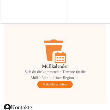
Irmgard Nachbaur, die für diese Zeit die 
Größen 
35 cm, 40 cm und 
Zufahrt über ihre Privatstraße zur 
💛 Wenn ihr etwas davon ab
Verfügung stellen. 🙏
möchtet, freuen sich unsere 
Vielen Dank für eure Unterstützung und 
über eure Unterstützung.
Hilfsbereitschaft!
📍 
Die Spenden können ger
Gemeindeamt abgegeben we
Vielen herzlichen Dank!
 🌼
Müllkalender
Sieh dir die kommenden Termine für die
Müllabfuhr in deiner Region an.
Kalender ansehen
Kontakte