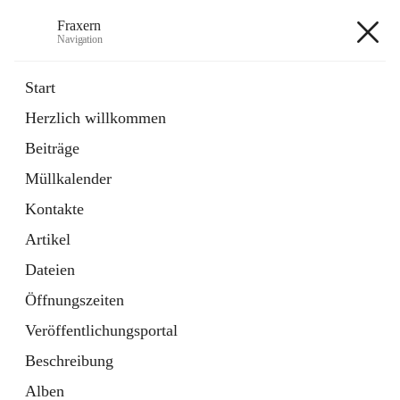
Fraxern
Navigation
Fraxern
Start
Herzlich willkommen
öffnet
Bürgerservice
Beiträge
in
Ordner
neuem
Müllkalender
Tab
öffnet
Formulare
in
Artikel
Kontakte
neuem
Tab
Artikel
+5
Dateien
Öffnungszeiten
Veröffentlichungsportal
Beschreibung
Hauptadresse
Alben