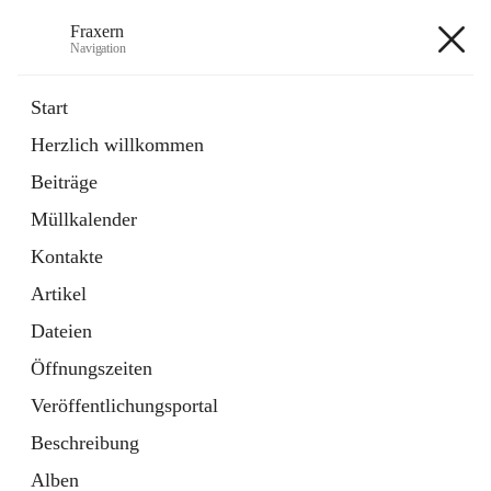
Fraxern
Navigation
Fraxern
Start
Herzlich willkommen
öffnet
Bürgerservice
Beiträge
in
Ordner
neuem
Müllkalender
Tab
öffnet
Formulare
in
Artikel
Kontakte
neuem
Tab
Artikel
+5
Dateien
Öffnungszeiten
Veröffentlichungsportal
Beschreibung
Hauptadresse
Alben