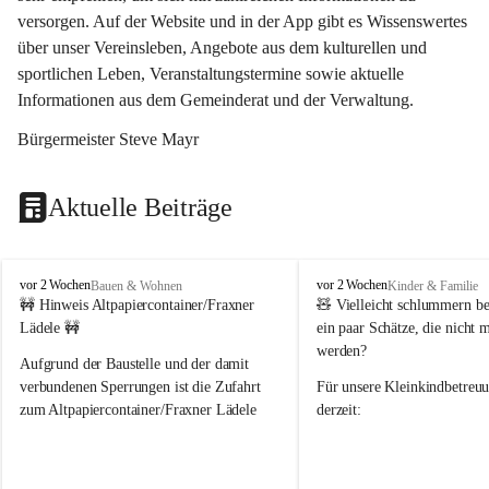
versorgen. Auf der Website und in der App gibt es Wissenswertes 
über unser Vereinsleben, Angebote aus dem kulturellen und 
sportlichen Leben, Veranstaltungstermine sowie aktuelle 
Informationen aus dem Gemeinderat und der Verwaltung. 
Bürgermeister Steve Mayr
Aktuelle Beiträge
F
F
vor 2 Wochen
vor 2 Wochen
Bauen & Wohnen
Kinder & Familie
r
r
🚧 Hinweis Altpapiercontainer/Fraxner 
🧸 
Vielleicht schlummern be
a
a
Lädele 🚧
ein paar Schätze, die nicht 
x
x
werden?
e
e
Aufgrund der Baustelle und der damit 
r
r
verbundenen Sperrungen ist die Zufahrt 
Für unsere 
Kleinkindbetreu
n
n
zum Altpapiercontainer/Fraxner Lädele 
derzeit:
derzeit nur erschwert möglich.
👶 
Puppenbuggys
Ein herzliches Dankeschön an Erwin und 
👗 
Puppenkleidung
 für Pupp