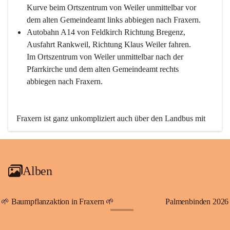
Kurve beim Ortszentrum von Weiler unmittelbar vor 
dem alten Gemeindeamt links abbiegen nach Fraxern.
Autobahn A14 von Feldkirch Richtung Bregenz, 
Ausfahrt Rankweil, Richtung Klaus Weiler fahren. 
Im Ortszentrum von Weiler unmittelbar nach der 
Pfarrkirche und dem alten Gemeindeamt rechts 
abbiegen nach Fraxern.
Fraxern ist ganz unkompliziert auch über den Landbus mit 
den öffentlichen Verkehrsmitteln zu erreichen. Die Linie 
492 fährt lt. Fahrplan des Verkehrsverbundes Vorarlberg an 
den Wochentagen regelmäßig zwischen Weiler und Fraxern.
Alben
An Samstagen, Sonn- und Feiertagen können Sie bequem 
direkt über die VMOBIL-App VMOBIL ON Ihren 
persönlichen Linienbus zur gewünschten Zeit zu Ihrer 
🌱 Baumpflanzaktion in Fraxern 🌱
Palmenbinden 2026
Haltestelle bestellen. Sowohl von Weiler kommend nach 
+19
Fraxern als auch von Fraxern nach Weiler oder natürlich für 