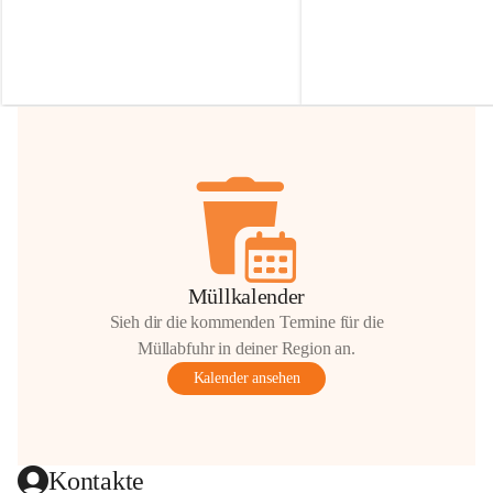
Irmgard Nachbaur, die für diese Zeit die 
Größen 
35 cm, 40 cm und 
Zufahrt über ihre Privatstraße zur 
💛 Wenn ihr etwas davon ab
Verfügung stellen. 🙏
möchtet, freuen sich unsere 
Vielen Dank für eure Unterstützung und 
über eure Unterstützung.
Hilfsbereitschaft!
📍 
Die Spenden können ger
Gemeindeamt abgegeben we
Vielen herzlichen Dank!
 🌼
Müllkalender
Sieh dir die kommenden Termine für die
Müllabfuhr in deiner Region an.
Kalender ansehen
Kontakte