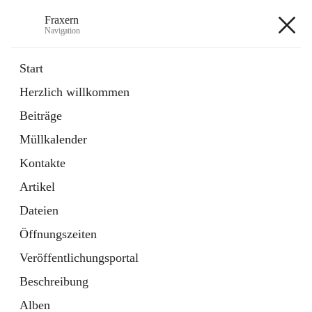
Fraxern
Navigation
Fraxern
Start
Herzlich willkommen
öffnet
Bürgerservice
Beiträge
in
Ordner
neuem
Müllkalender
Tab
öffnet
Formulare
in
Artikel
Kontakte
neuem
Tab
Artikel
+5
Dateien
Öffnungszeiten
Veröffentlichungsportal
Beschreibung
Hauptadresse
Alben