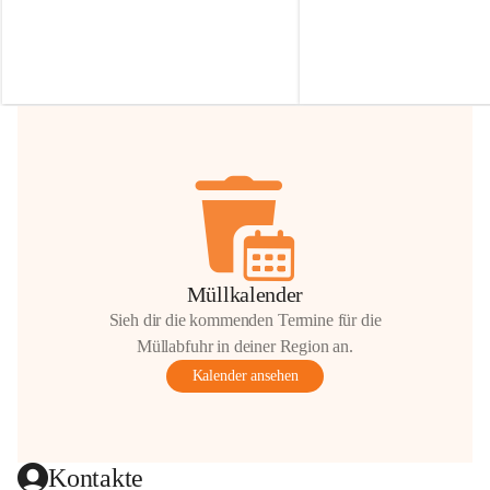
Irmgard Nachbaur, die für diese Zeit die 
Größen 
35 cm, 40 cm und 
Zufahrt über ihre Privatstraße zur 
💛 Wenn ihr etwas davon ab
Verfügung stellen. 🙏
möchtet, freuen sich unsere 
Vielen Dank für eure Unterstützung und 
über eure Unterstützung.
Hilfsbereitschaft!
📍 
Die Spenden können ger
Gemeindeamt abgegeben we
Vielen herzlichen Dank!
 🌼
Müllkalender
Sieh dir die kommenden Termine für die
Müllabfuhr in deiner Region an.
Kalender ansehen
Kontakte