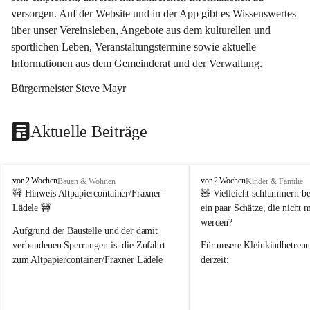
versorgen. Auf der Website und in der App gibt es Wissenswertes 
über unser Vereinsleben, Angebote aus dem kulturellen und 
sportlichen Leben, Veranstaltungstermine sowie aktuelle 
Informationen aus dem Gemeinderat und der Verwaltung. 
Bürgermeister Steve Mayr
Aktuelle Beiträge
F
F
vor 2 Wochen
vor 2 Wochen
Bauen & Wohnen
Kinder & Familie
r
r
🚧 Hinweis Altpapiercontainer/Fraxner 
🧸 
Vielleicht schlummern be
a
a
Lädele 🚧
ein paar Schätze, die nicht 
x
x
werden?
e
e
Aufgrund der Baustelle und der damit 
r
r
verbundenen Sperrungen ist die Zufahrt 
Für unsere 
Kleinkindbetreu
n
n
zum Altpapiercontainer/Fraxner Lädele 
derzeit:
derzeit nur erschwert möglich.
👶 
Puppenbuggys
Ein herzliches Dankeschön an Erwin und 
👗 
Puppenkleidung
 für Pupp