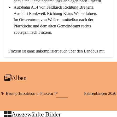
dem alten Gemeindeamt links abbiegen nach Fraxern.
Autobahn A14 von Feldkirch Richtung Bregenz, 
Ausfahrt Rankweil, Richtung Klaus Weiler fahren. 
Im Ortszentrum von Weiler unmittelbar nach der 
Pfarrkirche und dem alten Gemeindeamt rechts 
abbiegen nach Fraxern.
Fraxern ist ganz unkompliziert auch über den Landbus mit 
den öffentlichen Verkehrsmitteln zu erreichen. Die Linie 
492 fährt lt. Fahrplan des Verkehrsverbundes Vorarlberg an 
den Wochentagen regelmäßig zwischen Weiler und Fraxern.
Alben
An Samstagen, Sonn- und Feiertagen können Sie bequem 
direkt über die VMOBIL-App VMOBIL ON Ihren 
persönlichen Linienbus zur gewünschten Zeit zu Ihrer 
🌱 Baumpflanzaktion in Fraxern 🌱
Palmenbinden 2026
Haltestelle bestellen. Sowohl von Weiler kommend nach 
+19
Fraxern als auch von Fraxern nach Weiler oder natürlich für 
beide Fahrten Weiler-Fraxern-Weiler.
Ausgewählte Bilder