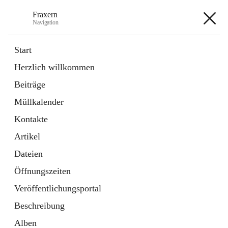
Fraxern
Navigation
Fraxern
Start
Herzlich willkommen
öffnet
Bürgerservice
Beiträge
in
Ordner
neuem
Müllkalender
Tab
öffnet
Formulare
in
Artikel
Kontakte
neuem
Tab
Artikel
+5
Dateien
Öffnungszeiten
Veröffentlichungsportal
Beschreibung
Hauptadresse
Alben