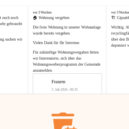
F
F
vor 3 Wochen
vor 3 Woche
r
r
i euch noch 
🏠 
Wohnung vergeben
🏗️ Gipsabf
a
a
mehr gebraucht 
Die freie Wohnung in unserer Wohnanlage 
Wichtig:
 A
x
x
e
e
wurde bereits vergeben.
recyclingfä
r
r
ung
 suchen wir 
über den Ba
Vielen Dank für Ihr Interesse.
n
n
deponiert 
neue 
Recyc
Für zukünftige Wohnungsvergaben bitten 
getrennte 
wir Interessierte, sich über das 
en in den 
von Gipsabf
Wohnungswerberprogramm der Gemeinde
45 cm
anzumelden.
Für private
geben 
Änderung v
Fraxern
Kinder riesig 
Renovierun
3. Juli 2026 - 06:35
Haus oder 
Alte Gipsw
ne beim 
Verschnitt 
rden.
🏠
Freie Wohnung in Fraxern
müssen kün
In unserer Wohnanlage wird eine 
entsorgt
 we
Wohnung frei.
✅ 
Getrenn