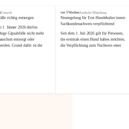
F
n
vor 3 Wochen
Umwelt
Amtliche Mitteilung
r
älle richtig entsorgen
Neuregelung für Erst-Hundehalter:innen: 
a
Sachkundenachweis verpflichtend
b 
1. Jänner 2026
 dürfen 
x
e
hige Gipsabfälle nicht mehr 
Seit dem 1. Juli 2026 gilt für Personen, 
r
uschutt entsorgt oder 
die erstmals einen Hund halten möchten, 
n
werden
. Grund dafür ist die 
die Verpflichtung zum Nachweis einer 
linggips-Verordnung
, die eine 
entsprechenden Sachkunde. Ziel ist es, 
Sammlung und das Recycling 
Hundebesitzer:innen bestmöglich auf die 
ällen vorschreibt.
Haltung und Verantwortung im Umgang 
mit ihrem Tier vorzubereiten.
 Haushalte wird diese 
or allem dann relevant, wenn 
Der Sachkundenachweis besteht aus zwei 
gs- oder Umbauarbeiten
 an 
Teilen:
Wohnung durchgeführt werden. 
🐾 
Theoriekurs
ände, Gipskartonplatten oder 
aus neu verbauten Gipsplatten 
Mindestens 4 Unterrichtseinheiten 
ftig 
getrennt gesammelt und 
à 60 Minuten
rden.
Muss vor der Anschaffung bzw. 
Aufnahme eines Hundes absolviert 
t sammeln:
werden