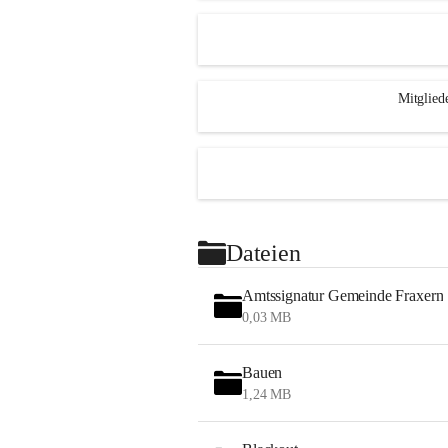
Mitglied
Dateien
Amtssignatur Gemeinde Fraxern
0,03 MB
Bauen
1,24 MB