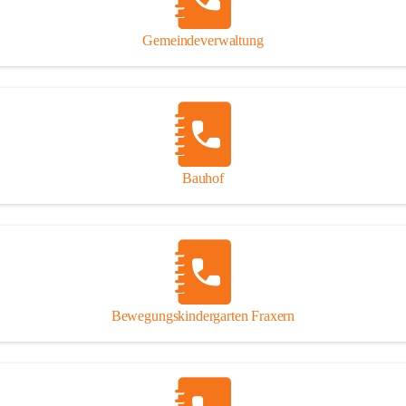
Gipsplatten
Trennung l
Gemeindeverwaltung
Beitrag zu
Ressourcen
bei Ihrem 
Annahme vo
Bauhof
Bewegungskindergarten Fraxern