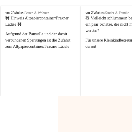
F
F
vor 2 Wochen
vor 2 Wochen
Bauen & Wohnen
Kinder & Familie
r
r
🚧 Hinweis Altpapiercontainer/Fraxner 
🧸 
Vielleicht schlummern be
a
a
Lädele 🚧
ein paar Schätze, die nicht 
x
x
werden?
e
e
Aufgrund der Baustelle und der damit 
r
r
verbundenen Sperrungen ist die Zufahrt 
Für unsere 
Kleinkindbetreu
n
n
zum Altpapiercontainer/Fraxner Lädele 
derzeit:
derzeit nur erschwert möglich.
👶 
Puppenbuggys
Ein herzliches Dankeschön an Erwin und 
👗 
Puppenkleidung
 für Pupp
Irmgard Nachbaur, die für diese Zeit die 
Größen 
35 cm, 40 cm und 
Zufahrt über ihre Privatstraße zur 
💛 Wenn ihr etwas davon ab
Verfügung stellen. 🙏
möchtet, freuen sich unsere 
Vielen Dank für eure Unterstützung und 
über eure Unterstützung.
Hilfsbereitschaft!
📍 
Die Spenden können ger
Gemeindeamt abgegeben we
Vielen herzlichen Dank!
 🌼