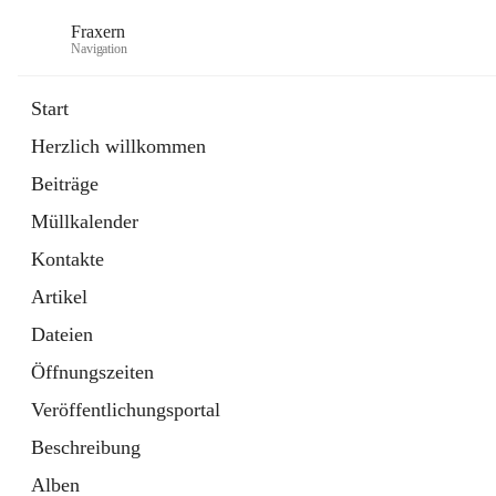
Fraxern
Navigation
Start
Herzlich willkommen
öffnet
Bürgerservice
Beiträge
in
Ordner
neuem
Müllkalender
Tab
öffnet
Formulare
in
Artikel
Kontakte
neuem
Tab
Artikel
Dateien
Öffnungszeiten
Veröffentlichungsportal
Beschreibung
Alben