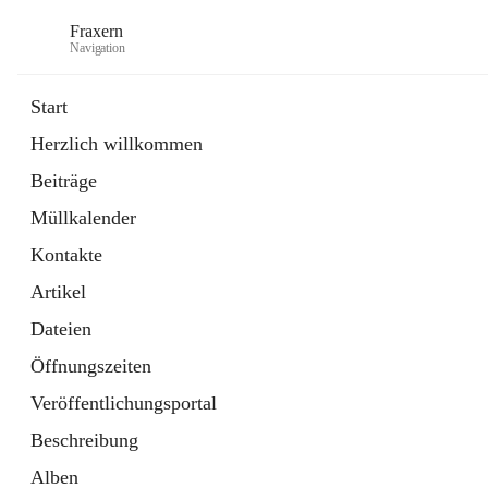
Fraxern
Navigation
Start
Herzlich willkommen
öffnet
Bürgerservice
Beiträge
in
Ordner
neuem
Müllkalender
Tab
öffnet
Formulare
in
Artikel
Kontakte
neuem
Tab
Artikel
Dateien
Öffnungszeiten
Veröffentlichungsportal
Beschreibung
Alben