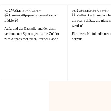
F
F
vor 2 Wochen
vor 2 Wochen
Bauen & Wohnen
Kinder & Familie
r
r
🚧 Hinweis Altpapiercontainer/Fraxner 
🧸 
Vielleicht schlummern be
a
a
Lädele 🚧
ein paar Schätze, die nicht 
x
x
werden?
e
e
Aufgrund der Baustelle und der damit 
r
r
verbundenen Sperrungen ist die Zufahrt 
Für unsere 
Kleinkindbetreu
n
n
zum Altpapiercontainer/Fraxner Lädele 
derzeit:
derzeit nur erschwert möglich.
👶 
Puppenbuggys
Ein herzliches Dankeschön an Erwin und 
👗 
Puppenkleidung
 für Pupp
Irmgard Nachbaur, die für diese Zeit die 
Größen 
35 cm, 40 cm und 
Zufahrt über ihre Privatstraße zur 
💛 Wenn ihr etwas davon ab
Verfügung stellen. 🙏
möchtet, freuen sich unsere 
Vielen Dank für eure Unterstützung und 
über eure Unterstützung.
Hilfsbereitschaft!
📍 
Die Spenden können ger
Gemeindeamt abgegeben we
Vielen herzlichen Dank!
 🌼