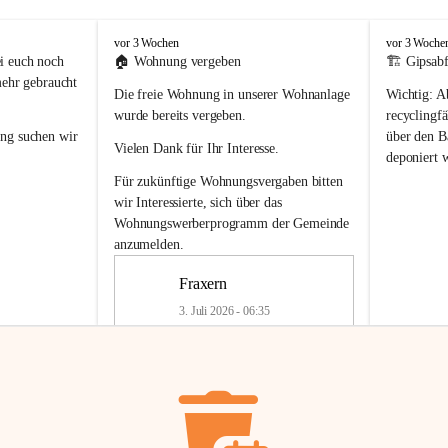
F
F
vor 3 Wochen
vor 3 Woche
r
r
i euch noch 
🏠 
Wohnung vergeben
🏗️ Gipsabf
a
a
mehr gebraucht 
Die freie Wohnung in unserer Wohnanlage 
Wichtig:
 A
x
x
e
e
wurde bereits vergeben.
recyclingfä
r
r
ung
 suchen wir 
über den Ba
Vielen Dank für Ihr Interesse.
n
n
deponiert 
neue 
Recyc
Für zukünftige Wohnungsvergaben bitten 
getrennte 
wir Interessierte, sich über das 
en in den 
von Gipsabf
Wohnungswerberprogramm der Gemeinde
45 cm
anzumelden.
Für private
geben 
Änderung v
Fraxern
Kinder riesig 
Renovierun
3. Juli 2026 - 06:35
Haus oder 
Alte Gipsw
ne beim 
Verschnitt 
rden.
🏠
Freie Wohnung in Fraxern
müssen kün
In unserer Wohnanlage wird eine 
entsorgt
 we
Wohnung frei.
✅ 
Getrenn