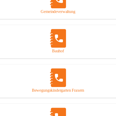
Gipsplatten
Trennung l
Gemeindeverwaltung
Beitrag zu
Ressourcen
bei Ihrem 
Annahme vo
Bauhof
Bewegungskindergarten Fraxern