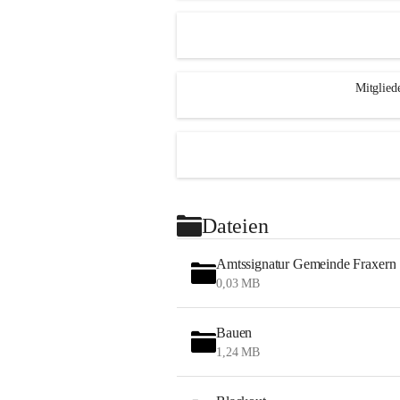
Mitglied
Dateien
Amtssignatur Gemeinde Fraxern
0,03 MB
Bauen
1,24 MB