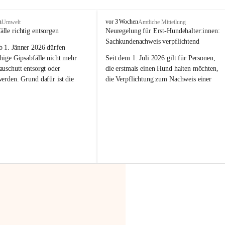
F
n
vor 3 Wochen
Umwelt
Amtliche Mitteilung
r
älle richtig entsorgen
Neuregelung für Erst-Hundehalter:innen: 
a
Sachkundenachweis verpflichtend
b 
1. Jänner 2026
 dürfen 
x
e
hige Gipsabfälle nicht mehr 
Seit dem 1. Juli 2026 gilt für Personen, 
r
uschutt entsorgt oder 
die erstmals einen Hund halten möchten, 
n
werden
. Grund dafür ist die 
die Verpflichtung zum Nachweis einer 
linggips-Verordnung
, die eine 
entsprechenden Sachkunde. Ziel ist es, 
Sammlung und das Recycling 
Hundebesitzer:innen bestmöglich auf die 
ällen vorschreibt.
Haltung und Verantwortung im Umgang 
mit ihrem Tier vorzubereiten.
 Haushalte wird diese 
or allem dann relevant, wenn 
Der Sachkundenachweis besteht aus zwei 
gs- oder Umbauarbeiten
 an 
Teilen:
Wohnung durchgeführt werden. 
🐾 
Theoriekurs
ände, Gipskartonplatten oder 
aus neu verbauten Gipsplatten 
Mindestens 4 Unterrichtseinheiten 
ftig 
getrennt gesammelt und 
à 60 Minuten
rden.
Muss vor der Anschaffung bzw. 
Aufnahme eines Hundes absolviert 
t sammeln:
werden