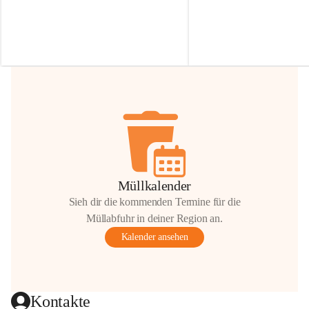
Irmgard Nachbaur, die für diese Zeit die 
Größen 
35 cm, 40 cm und 
Zufahrt über ihre Privatstraße zur 
💛 Wenn ihr etwas davon ab
Verfügung stellen. 🙏
möchtet, freuen sich unsere 
Vielen Dank für eure Unterstützung und 
über eure Unterstützung.
Hilfsbereitschaft!
📍 
Die Spenden können ger
Gemeindeamt abgegeben we
Vielen herzlichen Dank!
 🌼
Müllkalender
Sieh dir die kommenden Termine für die
Müllabfuhr in deiner Region an.
Kalender ansehen
Kontakte