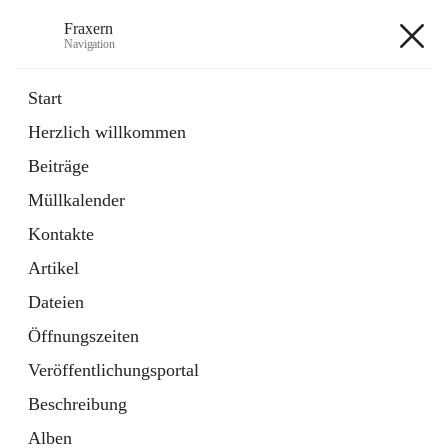
Fraxern
Navigation
Fraxern
Start
Herzlich willkommen
öffnet
Bürgerservice
Beiträge
in
Ordner
neuem
Müllkalender
Tab
öffnet
Formulare
in
Artikel
Kontakte
neuem
Tab
Artikel
+5
Dateien
Öffnungszeiten
Veröffentlichungsportal
Beschreibung
Hauptadresse
Alben