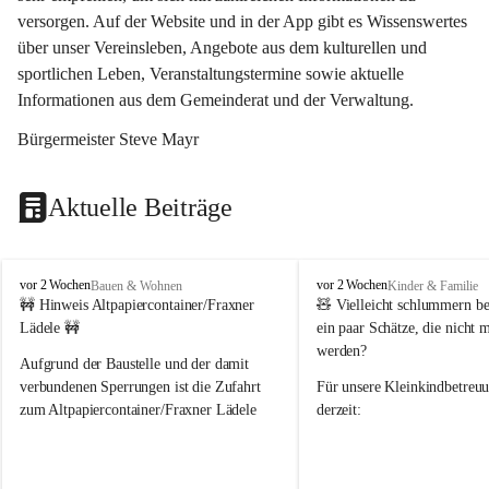
versorgen. Auf der Website und in der App gibt es Wissenswertes 
über unser Vereinsleben, Angebote aus dem kulturellen und 
sportlichen Leben, Veranstaltungstermine sowie aktuelle 
Informationen aus dem Gemeinderat und der Verwaltung. 
Bürgermeister Steve Mayr
Aktuelle Beiträge
F
F
vor 2 Wochen
vor 2 Wochen
Bauen & Wohnen
Kinder & Familie
r
r
🚧 Hinweis Altpapiercontainer/Fraxner 
🧸 
Vielleicht schlummern be
a
a
Lädele 🚧
ein paar Schätze, die nicht 
x
x
werden?
e
e
Aufgrund der Baustelle und der damit 
r
r
verbundenen Sperrungen ist die Zufahrt 
Für unsere 
Kleinkindbetreu
n
n
zum Altpapiercontainer/Fraxner Lädele 
derzeit:
derzeit nur erschwert möglich.
👶 
Puppenbuggys
Ein herzliches Dankeschön an Erwin und 
👗 
Puppenkleidung
 für Pupp