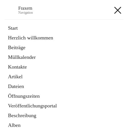
Fraxern
Navigation
Fraxern
Start
Herzlich willkommen
öffnet
Bürgerservice
Beiträge
in
Ordner
neuem
Müllkalender
Tab
öffnet
Formulare
in
Artikel
Kontakte
neuem
Tab
Artikel
+5
Dateien
Öffnungszeiten
Veröffentlichungsportal
Beschreibung
Hauptadresse
Alben