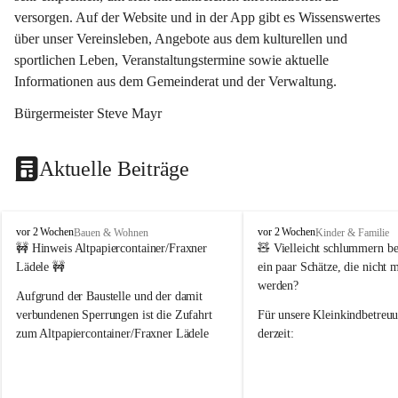
versorgen. Auf der Website und in der App gibt es Wissenswertes 
über unser Vereinsleben, Angebote aus dem kulturellen und 
sportlichen Leben, Veranstaltungstermine sowie aktuelle 
Informationen aus dem Gemeinderat und der Verwaltung. 
Bürgermeister Steve Mayr
Aktuelle Beiträge
F
F
vor 2 Wochen
vor 2 Wochen
Bauen & Wohnen
Kinder & Familie
r
r
🚧 Hinweis Altpapiercontainer/Fraxner 
🧸 
Vielleicht schlummern be
a
a
Lädele 🚧
ein paar Schätze, die nicht 
x
x
werden?
e
e
Aufgrund der Baustelle und der damit 
r
r
verbundenen Sperrungen ist die Zufahrt 
Für unsere 
Kleinkindbetreu
n
n
zum Altpapiercontainer/Fraxner Lädele 
derzeit:
derzeit nur erschwert möglich.
👶 
Puppenbuggys
Ein herzliches Dankeschön an Erwin und 
👗 
Puppenkleidung
 für Pupp