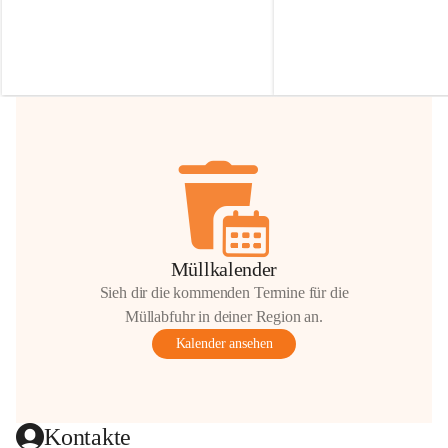
Irmgard Nachbaur, die für diese Zeit die 
Größen 
35 cm, 40 cm und 
Zufahrt über ihre Privatstraße zur 
💛 Wenn ihr etwas davon ab
Verfügung stellen. 🙏
möchtet, freuen sich unsere 
Vielen Dank für eure Unterstützung und 
über eure Unterstützung.
Hilfsbereitschaft!
📍 
Die Spenden können ger
Gemeindeamt abgegeben we
Vielen herzlichen Dank!
 🌼
Müllkalender
Sieh dir die kommenden Termine für die
Müllabfuhr in deiner Region an.
Kalender ansehen
Kontakte