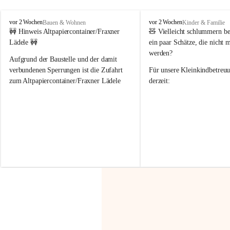
F
F
vor 2 Wochen
vor 2 Wochen
Bauen & Wohnen
Kinder & Familie
r
r
🚧 Hinweis Altpapiercontainer/Fraxner 
🧸 
Vielleicht schlummern be
a
a
Lädele 🚧
ein paar Schätze, die nicht 
x
x
werden?
e
e
Aufgrund der Baustelle und der damit 
r
r
verbundenen Sperrungen ist die Zufahrt 
Für unsere 
Kleinkindbetreu
n
n
zum Altpapiercontainer/Fraxner Lädele 
derzeit:
derzeit nur erschwert möglich.
👶 
Puppenbuggys
Ein herzliches Dankeschön an Erwin und 
👗 
Puppenkleidung
 für Pupp
Irmgard Nachbaur, die für diese Zeit die 
Größen 
35 cm, 40 cm und 
Zufahrt über ihre Privatstraße zur 
💛 Wenn ihr etwas davon ab
Verfügung stellen. 🙏
möchtet, freuen sich unsere 
Vielen Dank für eure Unterstützung und 
über eure Unterstützung.
Hilfsbereitschaft!
📍 
Die Spenden können ger
Gemeindeamt abgegeben we
Vielen herzlichen Dank!
 🌼