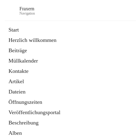
Fraxern
Navigation
Start
Herzlich willkommen
öffnet
Bürgerservice
Beiträge
in
Ordner
neuem
Müllkalender
Tab
öffnet
Formulare
in
Artikel
Kontakte
neuem
Tab
Artikel
Dateien
Öffnungszeiten
Veröffentlichungsportal
Beschreibung
Alben