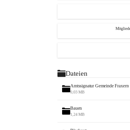
Mitglied
Dateien
Amtssignatur Gemeinde Fraxern
0,03 MB
Bauen
1,24 MB