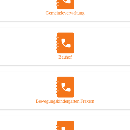
Gipsplatten
Trennung l
Gemeindeverwaltung
Beitrag zu
Ressourcen
bei Ihrem 
Annahme vo
Bauhof
Bewegungskindergarten Fraxern