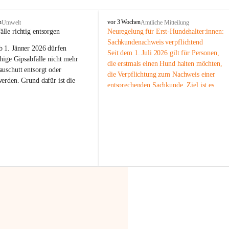
F
n
vor 3 Wochen
Umwelt
Amtliche Mitteilung
r
älle richtig entsorgen
Neuregelung für Erst-Hundehalter:innen: 
a
Sachkundenachweis verpflichtend
b 
1. Jänner 2026
 dürfen 
x
Seit dem 1. Juli 2026 gilt für Personen, 
e
hige Gipsabfälle nicht mehr 
die erstmals einen Hund halten möchten, 
r
uschutt entsorgt oder 
die Verpflichtung zum Nachweis einer 
n
werden
. Grund dafür ist die 
entsprechenden Sachkunde. Ziel ist es, 
linggips-Verordnung
, die eine 
Hundebesitzer:innen bestmöglich auf die 
Sammlung und das Recycling 
Haltung und Verantwortung im Umgang 
ällen vorschreibt.
mit ihrem Tier vorzubereiten.
Der Sachkundenachweis besteht aus zwei 
 Haushalte wird diese 
Teilen:
or allem dann relevant, wenn 
🐾 
Theoriekurs
gs- oder Umbauarbeiten
 an 
Mindestens 4 Unterrichtseinheiten 
Wohnung durchgeführt werden. 
à 60 Minuten
ände, Gipskartonplatten oder 
Muss vor der Anschaffung bzw. 
aus neu verbauten Gipsplatten 
Aufnahme eines Hundes absolviert 
ftig 
getrennt gesammelt und 
werden
rden.
🐾 
Praxiseinheit
t sammeln:
2-stündige praktische Schulung 