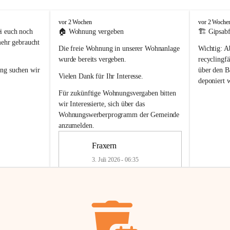
F
F
vor 2 Wochen
vor 2 Woche
r
r
i euch noch 
🏠 
Wohnung vergeben
🏗️ Gipsabf
a
a
mehr gebraucht 
Die freie Wohnung in unserer Wohnanlage 
Wichtig:
 A
x
x
e
e
wurde bereits vergeben.
recyclingfä
r
r
ung
 suchen wir 
über den Ba
Vielen Dank für Ihr Interesse.
n
n
deponiert 
neue 
Recyc
Für zukünftige Wohnungsvergaben bitten 
getrennte 
wir Interessierte, sich über das 
en in den 
von Gipsabf
Wohnungswerberprogramm der Gemeinde
45 cm
anzumelden.
Für private
geben 
Änderung v
Fraxern
Kinder riesig 
Renovierun
3. Juli 2026 - 06:35
Haus oder 
Alte Gipsw
ne beim 
Verschnitt 
rden.
🏠
Freie Wohnung in Fraxern
müssen kün
In unserer Wohnanlage wird eine 
entsorgt
 we
Wohnung frei.
✅ 
Getrenn