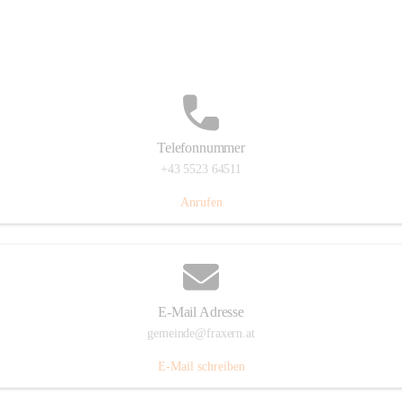
Im Dorf 3, 6833 Fraxern, AUT
Auf Karte ansehen
Telefonnummer
+43 5523 64511
Anrufen
E-Mail Adresse
gemeinde@fraxern.at
E-Mail schreiben