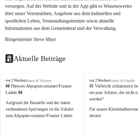
versorgen. Auf der Website und in der App gibt es Wissenswertes 
über unser Vereinsleben, Angebote aus dem kulturellen und 
sportlichen Leben, Veranstaltungstermine sowie aktuelle 
Informationen aus dem Gemeinderat und der Verwaltung. 
Bürgermeister Steve Mayr
Aktuelle Beiträge
F
F
vor 2 Wochen
vor 2 Wochen
Bauen & Wohnen
Kinder & Familie
r
r
🚧 Hinweis Altpapiercontainer/Fraxner 
🧸 
Vielleicht schlummern be
a
a
Lädele 🚧
ein paar Schätze, die nicht 
x
x
werden?
e
e
Aufgrund der Baustelle und der damit 
r
r
verbundenen Sperrungen ist die Zufahrt 
Für unsere 
Kleinkindbetreu
n
n
zum Altpapiercontainer/Fraxner Lädele 
derzeit:
derzeit nur erschwert möglich.
👶 
Puppenbuggys
Ein herzliches Dankeschön an Erwin und 
👗 
Puppenkleidung
 für Pupp