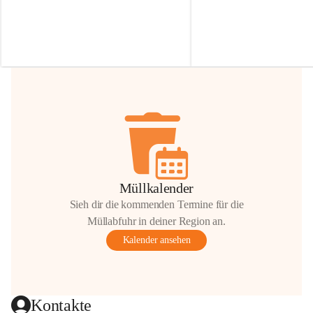
Irmgard Nachbaur, die für diese Zeit die 
Größen 
35 cm, 40 cm und 
Zufahrt über ihre Privatstraße zur 
💛 Wenn ihr etwas davon ab
Verfügung stellen. 🙏
möchtet, freuen sich unsere 
Vielen Dank für eure Unterstützung und 
über eure Unterstützung.
Hilfsbereitschaft!
📍 
Die Spenden können ger
Gemeindeamt abgegeben we
Vielen herzlichen Dank!
 🌼
Müllkalender
Sieh dir die kommenden Termine für die
Müllabfuhr in deiner Region an.
Kalender ansehen
Kontakte