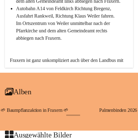
dem alten Gemeindeamt links abbiegen nach Fraxern.
Autobahn A14 von Feldkirch Richtung Bregenz, 
Ausfahrt Rankweil, Richtung Klaus Weiler fahren. 
Im Ortszentrum von Weiler unmittelbar nach der 
Pfarrkirche und dem alten Gemeindeamt rechts 
abbiegen nach Fraxern.
Fraxern ist ganz unkompliziert auch über den Landbus mit 
den öffentlichen Verkehrsmitteln zu erreichen. Die Linie 
492 fährt lt. Fahrplan des Verkehrsverbundes Vorarlberg an 
den Wochentagen regelmäßig zwischen Weiler und Fraxern.
Alben
An Samstagen, Sonn- und Feiertagen können Sie bequem 
direkt über die VMOBIL-App VMOBIL ON Ihren 
persönlichen Linienbus zur gewünschten Zeit zu Ihrer 
🌱 Baumpflanzaktion in Fraxern 🌱
Palmenbinden 2026
Haltestelle bestellen. Sowohl von Weiler kommend nach 
+19
Fraxern als auch von Fraxern nach Weiler oder natürlich für 
beide Fahrten Weiler-Fraxern-Weiler.
Ausgewählte Bilder