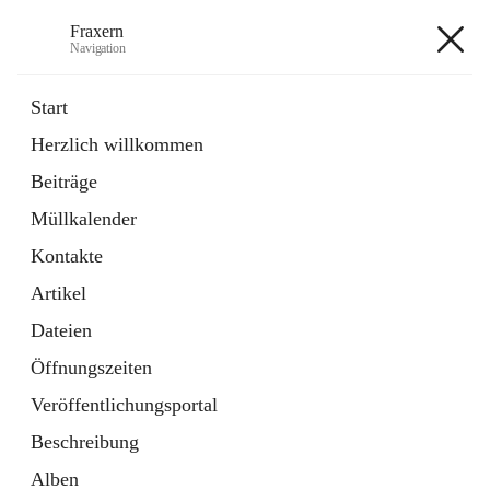
Fraxern
Navigation
Fraxern
Start
Herzlich willkommen
öffnet
Bürgerservice
Beiträge
in
Ordner
neuem
Müllkalender
Tab
öffnet
Formulare
in
Artikel
Kontakte
neuem
Tab
Artikel
+5
Dateien
Öffnungszeiten
Veröffentlichungsportal
Beschreibung
Hauptadresse
Alben