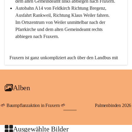
dem alten Gemeindeamt links abbiegen nach Fraxern.
Autobahn A14 von Feldkirch Richtung Bregenz, 
Ausfahrt Rankweil, Richtung Klaus Weiler fahren. 
Im Ortszentrum von Weiler unmittelbar nach der 
Pfarrkirche und dem alten Gemeindeamt rechts 
abbiegen nach Fraxern.
Fraxern ist ganz unkompliziert auch über den Landbus mit 
den öffentlichen Verkehrsmitteln zu erreichen. Die Linie 
492 fährt lt. Fahrplan des Verkehrsverbundes Vorarlberg an 
den Wochentagen regelmäßig zwischen Weiler und Fraxern.
Alben
An Samstagen, Sonn- und Feiertagen können Sie bequem 
direkt über die VMOBIL-App VMOBIL ON Ihren 
persönlichen Linienbus zur gewünschten Zeit zu Ihrer 
🌱 Baumpflanzaktion in Fraxern 🌱
Palmenbinden 2026
Haltestelle bestellen. Sowohl von Weiler kommend nach 
+19
Fraxern als auch von Fraxern nach Weiler oder natürlich für 
beide Fahrten Weiler-Fraxern-Weiler.
Ausgewählte Bilder