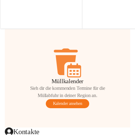
Irmgard Nachbaur, die für diese Zeit die 
Größen 
35 cm, 40 cm und 
Zufahrt über ihre Privatstraße zur 
💛 Wenn ihr etwas davon ab
Verfügung stellen. 🙏
möchtet, freuen sich unsere 
Vielen Dank für eure Unterstützung und 
über eure Unterstützung.
Hilfsbereitschaft!
📍 
Die Spenden können ger
Gemeindeamt abgegeben we
Vielen herzlichen Dank!
 🌼
Müllkalender
Sieh dir die kommenden Termine für die
Müllabfuhr in deiner Region an.
Kalender ansehen
Kontakte