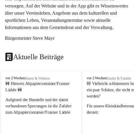
versorgen. Auf der Website und in der App gibt es Wissenswertes 
über unser Vereinsleben, Angebote aus dem kulturellen und 
sportlichen Leben, Veranstaltungstermine sowie aktuelle 
Informationen aus dem Gemeinderat und der Verwaltung. 
Bürgermeister Steve Mayr
Aktuelle Beiträge
F
F
vor 2 Wochen
vor 2 Wochen
Bauen & Wohnen
Kinder & Familie
r
r
🚧 Hinweis Altpapiercontainer/Fraxner 
🧸 
Vielleicht schlummern be
a
a
Lädele 🚧
ein paar Schätze, die nicht 
x
x
werden?
e
e
Aufgrund der Baustelle und der damit 
r
r
verbundenen Sperrungen ist die Zufahrt 
Für unsere 
Kleinkindbetreu
n
n
zum Altpapiercontainer/Fraxner Lädele 
derzeit:
derzeit nur erschwert möglich.
👶 
Puppenbuggys
Ein herzliches Dankeschön an Erwin und 
👗 
Puppenkleidung
 für Pupp