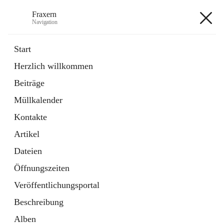
Fraxern
Navigation
Fraxern
Start
Herzlich willkommen
öffnet
Bürgerservice
Beiträge
in
Ordner
neuem
Müllkalender
Tab
öffnet
Formulare
in
Artikel
Kontakte
neuem
Tab
Artikel
+5
Dateien
Öffnungszeiten
Veröffentlichungsportal
Beschreibung
Hauptadresse
Alben