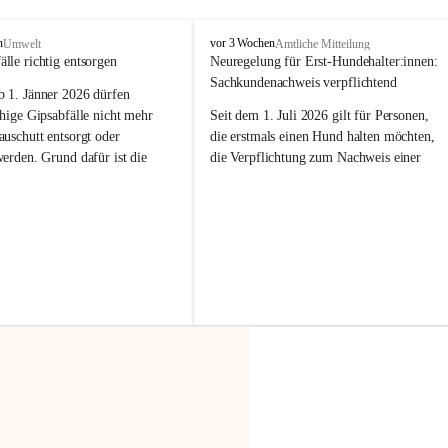
F
n
vor 3 Wochen
Umwelt
Amtliche Mitteilung
r
älle richtig entsorgen
Neuregelung für Erst-Hundehalter:innen: 
a
Sachkundenachweis verpflichtend
b 
1. Jänner 2026
 dürfen 
x
e
hige Gipsabfälle nicht mehr 
Seit dem 1. Juli 2026 gilt für Personen, 
r
uschutt entsorgt oder 
die erstmals einen Hund halten möchten, 
n
werden
. Grund dafür ist die 
die Verpflichtung zum Nachweis einer 
linggips-Verordnung
, die eine 
entsprechenden Sachkunde. Ziel ist es, 
Sammlung und das Recycling 
Hundebesitzer:innen bestmöglich auf die 
ällen vorschreibt.
Haltung und Verantwortung im Umgang 
mit ihrem Tier vorzubereiten.
 Haushalte wird diese 
or allem dann relevant, wenn 
Der Sachkundenachweis besteht aus zwei 
gs- oder Umbauarbeiten
 an 
Teilen:
Wohnung durchgeführt werden. 
🐾 
Theoriekurs
ände, Gipskartonplatten oder 
aus neu verbauten Gipsplatten 
Mindestens 4 Unterrichtseinheiten 
ftig 
getrennt gesammelt und 
à 60 Minuten
rden.
Muss vor der Anschaffung bzw. 
Aufnahme eines Hundes absolviert 
t sammeln:
werden