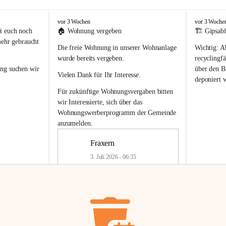
F
F
vor 3 Wochen
vor 3 Woche
r
r
i euch noch 
🏠 
Wohnung vergeben
🏗️ Gipsabf
a
a
mehr gebraucht 
Die freie Wohnung in unserer Wohnanlage 
Wichtig:
 A
x
x
e
e
wurde bereits vergeben.
recyclingfä
r
r
ung
 suchen wir 
über den Ba
Vielen Dank für Ihr Interesse.
n
n
deponiert 
neue 
Recyc
Für zukünftige Wohnungsvergaben bitten 
getrennte 
wir Interessierte, sich über das 
en in den 
von Gipsabf
Wohnungswerberprogramm der Gemeinde
45 cm
anzumelden.
Für private
geben 
Änderung v
Fraxern
Kinder riesig 
Renovierun
3. Juli 2026 - 06:35
Haus oder 
Alte Gipsw
ne beim 
Verschnitt 
rden.
🏠
Freie Wohnung in Fraxern
müssen kün
In unserer Wohnanlage wird eine 
entsorgt
 we
Wohnung frei.
✅ 
Getrenn