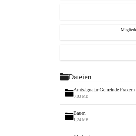
Mitglied
Dateien
Amtssignatur Gemeinde Fraxern
0,03 MB
Bauen
1,24 MB