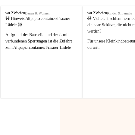
F
F
vor 2 Wochen
vor 2 Wochen
Bauen & Wohnen
Kinder & Familie
r
r
🚧 Hinweis Altpapiercontainer/Fraxner 
🧸 
Vielleicht schlummern be
a
a
Lädele 🚧
ein paar Schätze, die nicht 
x
x
werden?
e
e
Aufgrund der Baustelle und der damit 
r
r
verbundenen Sperrungen ist die Zufahrt 
Für unsere 
Kleinkindbetreu
n
n
zum Altpapiercontainer/Fraxner Lädele 
derzeit:
derzeit nur erschwert möglich.
👶 
Puppenbuggys
Ein herzliches Dankeschön an Erwin und 
👗 
Puppenkleidung
 für Pupp
Irmgard Nachbaur, die für diese Zeit die 
Größen 
35 cm, 40 cm und 
Zufahrt über ihre Privatstraße zur 
💛 Wenn ihr etwas davon ab
Verfügung stellen. 🙏
möchtet, freuen sich unsere 
Vielen Dank für eure Unterstützung und 
über eure Unterstützung.
Hilfsbereitschaft!
📍 
Die Spenden können ger
Gemeindeamt abgegeben we
Vielen herzlichen Dank!
 🌼