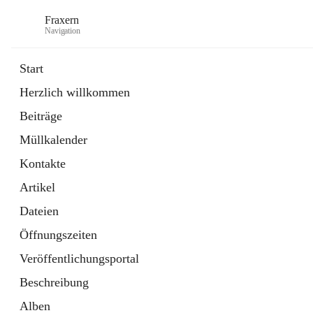
Fraxern
Navigation
Start
Herzlich willkommen
öffnet
Bürgerservice
Beiträge
in
Ordner
neuem
Müllkalender
Tab
öffnet
Formulare
in
Artikel
Kontakte
neuem
Tab
Artikel
Dateien
Öffnungszeiten
Veröffentlichungsportal
Beschreibung
Alben