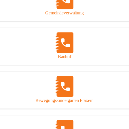
Gipsplatten
Trennung l
Gemeindeverwaltung
Beitrag zu
Ressourcen
bei Ihrem 
Annahme vo
Bauhof
Bewegungskindergarten Fraxern