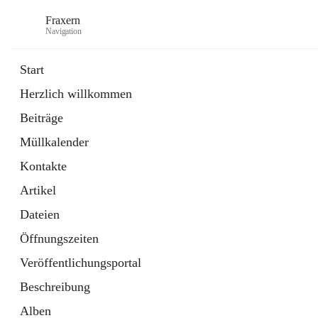
Fraxern
Navigation
Start
Herzlich willkommen
öffnet
Bürgerservice
Beiträge
in
Ordner
neuem
Müllkalender
Tab
öffnet
Formulare
in
Artikel
Kontakte
neuem
Tab
Artikel
Dateien
Öffnungszeiten
Veröffentlichungsportal
Beschreibung
Alben