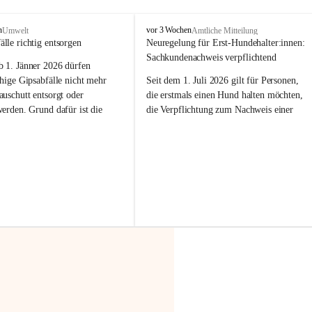
F
n
vor 3 Wochen
Umwelt
Amtliche Mitteilung
r
älle richtig entsorgen
Neuregelung für Erst-Hundehalter:innen: 
a
Sachkundenachweis verpflichtend
b 
1. Jänner 2026
 dürfen 
x
e
hige Gipsabfälle nicht mehr 
Seit dem 1. Juli 2026 gilt für Personen, 
r
uschutt entsorgt oder 
die erstmals einen Hund halten möchten, 
n
werden
. Grund dafür ist die 
die Verpflichtung zum Nachweis einer 
linggips-Verordnung
, die eine 
entsprechenden Sachkunde. Ziel ist es, 
Sammlung und das Recycling 
Hundebesitzer:innen bestmöglich auf die 
ällen vorschreibt.
Haltung und Verantwortung im Umgang 
mit ihrem Tier vorzubereiten.
 Haushalte wird diese 
or allem dann relevant, wenn 
Der Sachkundenachweis besteht aus zwei 
gs- oder Umbauarbeiten
 an 
Teilen:
Wohnung durchgeführt werden. 
🐾 
Theoriekurs
ände, Gipskartonplatten oder 
aus neu verbauten Gipsplatten 
Mindestens 4 Unterrichtseinheiten 
ftig 
getrennt gesammelt und 
à 60 Minuten
rden.
Muss vor der Anschaffung bzw. 
Aufnahme eines Hundes absolviert 
t sammeln:
werden