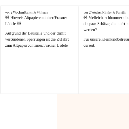
F
F
vor 2 Wochen
vor 2 Wochen
Bauen & Wohnen
Kinder & Familie
r
r
🚧 Hinweis Altpapiercontainer/Fraxner 
🧸 
Vielleicht schlummern be
a
a
Lädele 🚧
ein paar Schätze, die nicht 
x
x
werden?
e
e
Aufgrund der Baustelle und der damit 
r
r
verbundenen Sperrungen ist die Zufahrt 
Für unsere 
Kleinkindbetreu
n
n
zum Altpapiercontainer/Fraxner Lädele 
derzeit:
derzeit nur erschwert möglich.
👶 
Puppenbuggys
Ein herzliches Dankeschön an Erwin und 
👗 
Puppenkleidung
 für Pupp
Irmgard Nachbaur, die für diese Zeit die 
Größen 
35 cm, 40 cm und 
Zufahrt über ihre Privatstraße zur 
💛 Wenn ihr etwas davon ab
Verfügung stellen. 🙏
möchtet, freuen sich unsere 
Vielen Dank für eure Unterstützung und 
über eure Unterstützung.
Hilfsbereitschaft!
📍 
Die Spenden können ger
Gemeindeamt abgegeben we
Vielen herzlichen Dank!
 🌼