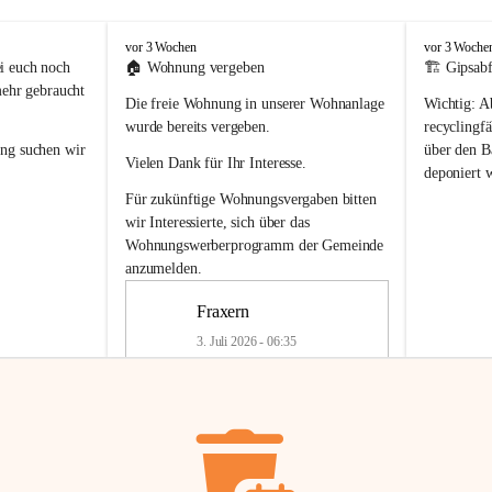
F
F
vor 3 Wochen
vor 3 Woche
r
r
i euch noch 
🏠 
Wohnung vergeben
🏗️ Gipsabf
a
a
mehr gebraucht 
Die freie Wohnung in unserer Wohnanlage 
Wichtig:
 A
x
x
e
e
wurde bereits vergeben.
recyclingfä
r
r
ung
 suchen wir 
über den Ba
Vielen Dank für Ihr Interesse.
n
n
deponiert 
neue 
Recyc
Für zukünftige Wohnungsvergaben bitten 
getrennte 
wir Interessierte, sich über das 
en in den 
von Gipsabf
Wohnungswerberprogramm der Gemeinde
45 cm
anzumelden.
Für private
geben 
Änderung v
Fraxern
Kinder riesig 
Renovierun
3. Juli 2026 - 06:35
Haus oder 
Alte Gipsw
ne beim 
Verschnitt 
rden.
🏠
Freie Wohnung in Fraxern
müssen kün
In unserer Wohnanlage wird eine 
entsorgt
 we
Wohnung frei.
✅ 
Getrenn