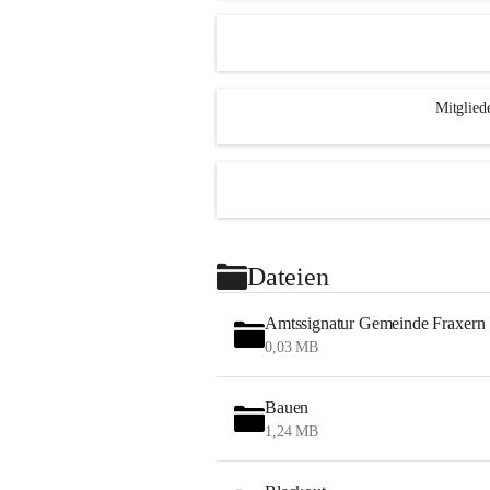
Mitglied
Dateien
Amtssignatur Gemeinde Fraxern
0,03 MB
Bauen
1,24 MB