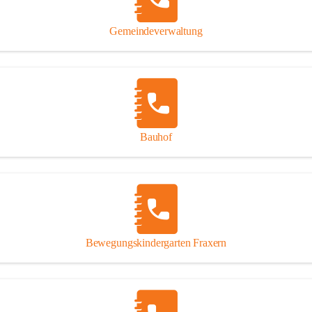
Gipsplatten
Trennung l
Gemeindeverwaltung
Beitrag zu
Ressourcen
bei Ihrem 
Annahme vo
Bauhof
Bewegungskindergarten Fraxern