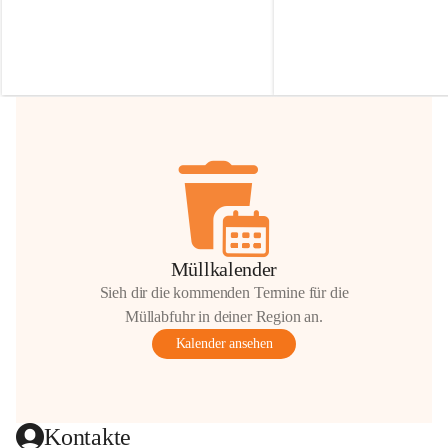
Irmgard Nachbaur, die für diese Zeit die 
Größen 
35 cm, 40 cm und 
Zufahrt über ihre Privatstraße zur 
💛 Wenn ihr etwas davon ab
Verfügung stellen. 🙏
möchtet, freuen sich unsere 
Vielen Dank für eure Unterstützung und 
über eure Unterstützung.
Hilfsbereitschaft!
📍 
Die Spenden können ger
Gemeindeamt abgegeben we
Vielen herzlichen Dank!
 🌼
Müllkalender
Sieh dir die kommenden Termine für die
Müllabfuhr in deiner Region an.
Kalender ansehen
Kontakte