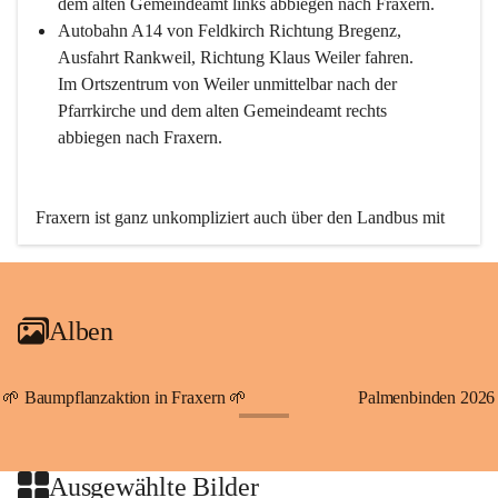
dem alten Gemeindeamt links abbiegen nach Fraxern.
Autobahn A14 von Feldkirch Richtung Bregenz, 
Ausfahrt Rankweil, Richtung Klaus Weiler fahren. 
Im Ortszentrum von Weiler unmittelbar nach der 
Pfarrkirche und dem alten Gemeindeamt rechts 
abbiegen nach Fraxern.
Fraxern ist ganz unkompliziert auch über den Landbus mit 
den öffentlichen Verkehrsmitteln zu erreichen. Die Linie 
492 fährt lt. Fahrplan des Verkehrsverbundes Vorarlberg an 
den Wochentagen regelmäßig zwischen Weiler und Fraxern.
Alben
An Samstagen, Sonn- und Feiertagen können Sie bequem 
direkt über die VMOBIL-App VMOBIL ON Ihren 
persönlichen Linienbus zur gewünschten Zeit zu Ihrer 
🌱 Baumpflanzaktion in Fraxern 🌱
Palmenbinden 2026
Haltestelle bestellen. Sowohl von Weiler kommend nach 
+19
Fraxern als auch von Fraxern nach Weiler oder natürlich für 
beide Fahrten Weiler-Fraxern-Weiler.
Ausgewählte Bilder