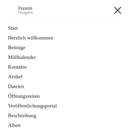
Fraxern
Navigation
Fraxern
Start
Herzlich willkommen
öffnet
Bürgerservice
Beiträge
in
Ordner
neuem
Müllkalender
Tab
öffnet
Formulare
in
Artikel
Kontakte
neuem
Tab
Artikel
+5
Dateien
Öffnungszeiten
Veröffentlichungsportal
Beschreibung
Hauptadresse
Alben