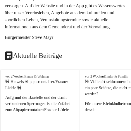
versorgen. Auf der Website und in der App gibt es Wissenswertes 
über unser Vereinsleben, Angebote aus dem kulturellen und 
sportlichen Leben, Veranstaltungstermine sowie aktuelle 
Informationen aus dem Gemeinderat und der Verwaltung. 
Bürgermeister Steve Mayr
Aktuelle Beiträge
F
F
vor 2 Wochen
vor 2 Wochen
Bauen & Wohnen
Kinder & Familie
r
r
🚧 Hinweis Altpapiercontainer/Fraxner 
🧸 
Vielleicht schlummern be
a
a
Lädele 🚧
ein paar Schätze, die nicht 
x
x
werden?
e
e
Aufgrund der Baustelle und der damit 
r
r
verbundenen Sperrungen ist die Zufahrt 
Für unsere 
Kleinkindbetreu
n
n
zum Altpapiercontainer/Fraxner Lädele 
derzeit:
derzeit nur erschwert möglich.
👶 
Puppenbuggys
Ein herzliches Dankeschön an Erwin und 
👗 
Puppenkleidung
 für Pupp