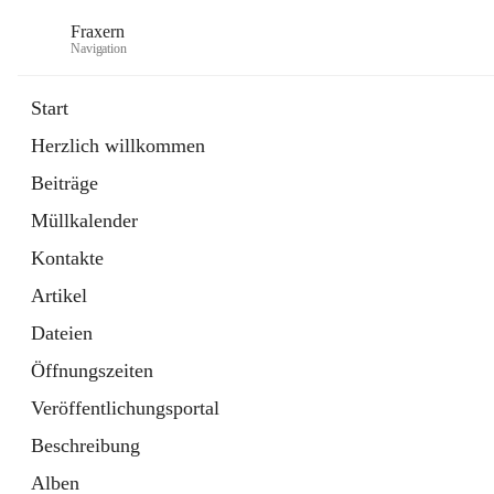
Fraxern
Navigation
Start
Herzlich willkommen
öffnet
Bürgerservice
Beiträge
in
Ordner
neuem
Müllkalender
Tab
öffnet
Formulare
in
Artikel
Kontakte
neuem
Tab
Artikel
Dateien
Öffnungszeiten
Veröffentlichungsportal
Beschreibung
Alben