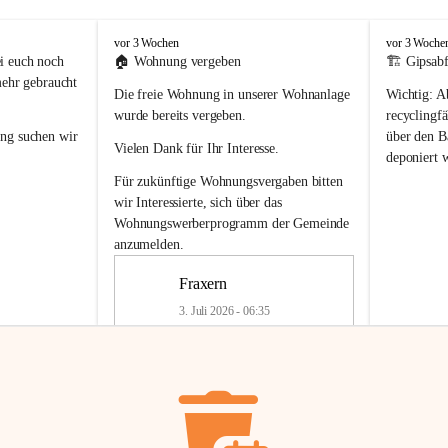
F
F
vor 3 Wochen
vor 3 Woche
r
r
i euch noch 
🏠 
Wohnung vergeben
🏗️ Gipsabf
a
a
mehr gebraucht 
Die freie Wohnung in unserer Wohnanlage 
Wichtig:
 A
x
x
e
e
wurde bereits vergeben.
recyclingfä
r
r
ung
 suchen wir 
über den Ba
Vielen Dank für Ihr Interesse.
n
n
deponiert 
neue 
Recyc
Für zukünftige Wohnungsvergaben bitten 
getrennte 
wir Interessierte, sich über das 
en in den 
von Gipsabf
Wohnungswerberprogramm der Gemeinde
45 cm
anzumelden.
Für private
geben 
Änderung v
Fraxern
Kinder riesig 
Renovierun
3. Juli 2026 - 06:35
Haus oder 
Alte Gipsw
ne beim 
Verschnitt 
rden.
🏠
Freie Wohnung in Fraxern
müssen kün
In unserer Wohnanlage wird eine 
entsorgt
 we
Wohnung frei.
✅ 
Getrenn