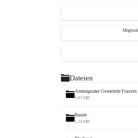
Mitglied
Dateien
Amtssignatur Gemeinde Fraxern
0,03 MB
Bauen
1,24 MB