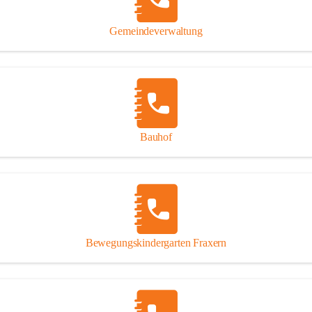
Gipsplatten
Trennung l
Gemeindeverwaltung
Beitrag zu
Ressourcen
bei Ihrem 
Annahme vo
Bauhof
Bewegungskindergarten Fraxern