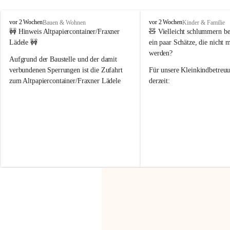
F
F
vor 2 Wochen
vor 2 Wochen
Bauen & Wohnen
Kinder & Familie
r
r
🚧 Hinweis Altpapiercontainer/Fraxner 
🧸 
Vielleicht schlummern be
a
a
Lädele 🚧
ein paar Schätze, die nicht 
x
x
werden?
e
e
Aufgrund der Baustelle und der damit 
r
r
verbundenen Sperrungen ist die Zufahrt 
Für unsere 
Kleinkindbetreu
n
n
zum Altpapiercontainer/Fraxner Lädele 
derzeit:
derzeit nur erschwert möglich.
👶 
Puppenbuggys
Ein herzliches Dankeschön an Erwin und 
👗 
Puppenkleidung
 für Pupp
Irmgard Nachbaur, die für diese Zeit die 
Größen 
35 cm, 40 cm und 
Zufahrt über ihre Privatstraße zur 
💛 Wenn ihr etwas davon ab
Verfügung stellen. 🙏
möchtet, freuen sich unsere 
Vielen Dank für eure Unterstützung und 
über eure Unterstützung.
Hilfsbereitschaft!
📍 
Die Spenden können ger
Gemeindeamt abgegeben we
Vielen herzlichen Dank!
 🌼