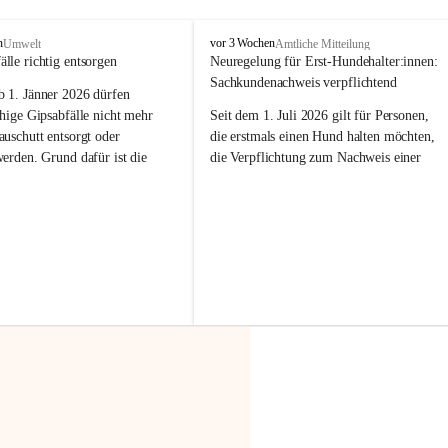
F
n
vor 3 Wochen
Umwelt
Amtliche Mitteilung
r
älle richtig entsorgen
Neuregelung für Erst-Hundehalter:innen: 
a
Sachkundenachweis verpflichtend
b 
1. Jänner 2026
 dürfen 
x
e
hige Gipsabfälle nicht mehr 
Seit dem 1. Juli 2026 gilt für Personen, 
r
uschutt entsorgt oder 
die erstmals einen Hund halten möchten, 
n
werden
. Grund dafür ist die 
die Verpflichtung zum Nachweis einer 
linggips-Verordnung
, die eine 
entsprechenden Sachkunde. Ziel ist es, 
Sammlung und das Recycling 
Hundebesitzer:innen bestmöglich auf die 
ällen vorschreibt.
Haltung und Verantwortung im Umgang 
mit ihrem Tier vorzubereiten.
 Haushalte wird diese 
or allem dann relevant, wenn 
Der Sachkundenachweis besteht aus zwei 
gs- oder Umbauarbeiten
 an 
Teilen:
Wohnung durchgeführt werden. 
🐾 
Theoriekurs
ände, Gipskartonplatten oder 
aus neu verbauten Gipsplatten 
Mindestens 4 Unterrichtseinheiten 
ftig 
getrennt gesammelt und 
à 60 Minuten
rden.
Muss vor der Anschaffung bzw. 
Aufnahme eines Hundes absolviert 
t sammeln:
werden