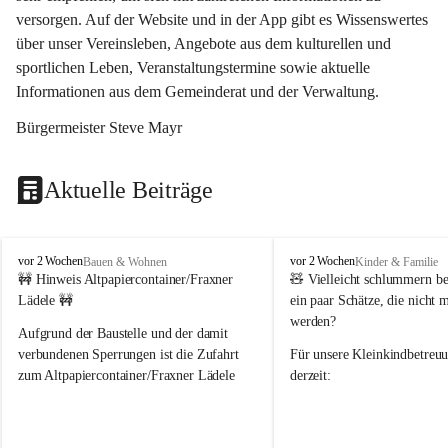
versorgen. Auf der Website und in der App gibt es Wissenswertes 
über unser Vereinsleben, Angebote aus dem kulturellen und 
sportlichen Leben, Veranstaltungstermine sowie aktuelle 
Informationen aus dem Gemeinderat und der Verwaltung. 
Bürgermeister Steve Mayr
Aktuelle Beiträge
F
F
vor 2 Wochen
vor 2 Wochen
Bauen & Wohnen
Kinder & Familie
r
r
🚧 Hinweis Altpapiercontainer/Fraxner 
🧸 
Vielleicht schlummern be
a
a
Lädele 🚧
ein paar Schätze, die nicht 
x
x
werden?
e
e
Aufgrund der Baustelle und der damit 
r
r
verbundenen Sperrungen ist die Zufahrt 
Für unsere 
Kleinkindbetreu
n
n
zum Altpapiercontainer/Fraxner Lädele 
derzeit:
derzeit nur erschwert möglich.
👶 
Puppenbuggys
Ein herzliches Dankeschön an Erwin und 
👗 
Puppenkleidung
 für Pupp