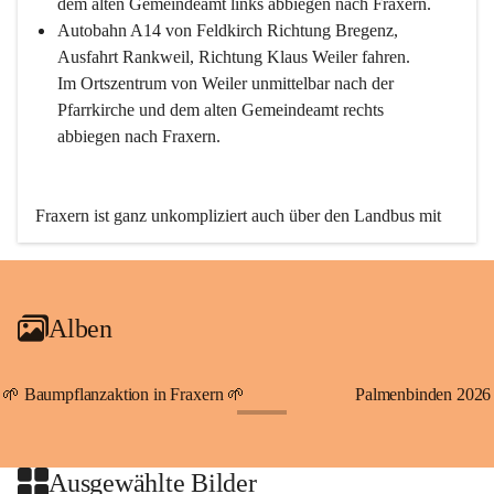
dem alten Gemeindeamt links abbiegen nach Fraxern.
Autobahn A14 von Feldkirch Richtung Bregenz, 
Ausfahrt Rankweil, Richtung Klaus Weiler fahren. 
Im Ortszentrum von Weiler unmittelbar nach der 
Pfarrkirche und dem alten Gemeindeamt rechts 
abbiegen nach Fraxern.
Fraxern ist ganz unkompliziert auch über den Landbus mit 
den öffentlichen Verkehrsmitteln zu erreichen. Die Linie 
492 fährt lt. Fahrplan des Verkehrsverbundes Vorarlberg an 
den Wochentagen regelmäßig zwischen Weiler und Fraxern.
Alben
An Samstagen, Sonn- und Feiertagen können Sie bequem 
direkt über die VMOBIL-App VMOBIL ON Ihren 
persönlichen Linienbus zur gewünschten Zeit zu Ihrer 
🌱 Baumpflanzaktion in Fraxern 🌱
Palmenbinden 2026
Haltestelle bestellen. Sowohl von Weiler kommend nach 
+19
Fraxern als auch von Fraxern nach Weiler oder natürlich für 
beide Fahrten Weiler-Fraxern-Weiler.
Ausgewählte Bilder