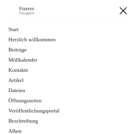
Fraxern
Navigation
Fraxern
Start
Herzlich willkommen
öffnet
Bürgerservice
Beiträge
in
Ordner
neuem
Müllkalender
Tab
öffnet
Formulare
in
Artikel
Kontakte
neuem
Tab
Artikel
+5
Dateien
Öffnungszeiten
Veröffentlichungsportal
Beschreibung
Hauptadresse
Alben