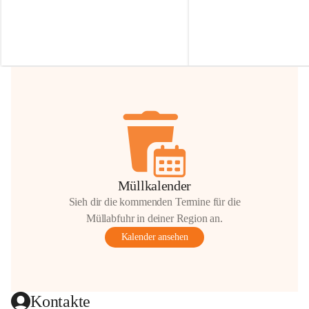
Irmgard Nachbaur, die für diese Zeit die 
Größen 
35 cm, 40 cm und 
Zufahrt über ihre Privatstraße zur 
💛 Wenn ihr etwas davon ab
Verfügung stellen. 🙏
möchtet, freuen sich unsere 
Vielen Dank für eure Unterstützung und 
über eure Unterstützung.
Hilfsbereitschaft!
📍 
Die Spenden können ger
Gemeindeamt abgegeben we
Vielen herzlichen Dank!
 🌼
Müllkalender
Sieh dir die kommenden Termine für die
Müllabfuhr in deiner Region an.
Kalender ansehen
Kontakte