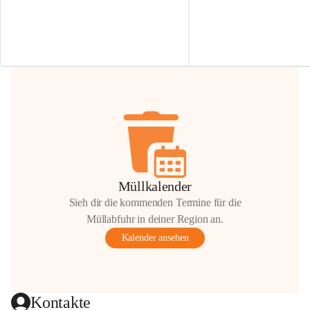
Irmgard Nachbaur, die für diese Zeit die 
Größen 
35 cm, 40 cm und 
Zufahrt über ihre Privatstraße zur 
💛 Wenn ihr etwas davon ab
Verfügung stellen. 🙏
möchtet, freuen sich unsere 
Vielen Dank für eure Unterstützung und 
über eure Unterstützung.
Hilfsbereitschaft!
📍 
Die Spenden können ger
Gemeindeamt abgegeben we
Vielen herzlichen Dank!
 🌼
Müllkalender
Sieh dir die kommenden Termine für die
Müllabfuhr in deiner Region an.
Kalender ansehen
Kontakte