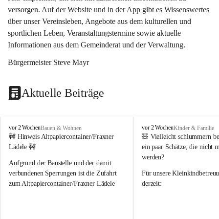
versorgen. Auf der Website und in der App gibt es Wissenswertes 
über unser Vereinsleben, Angebote aus dem kulturellen und 
sportlichen Leben, Veranstaltungstermine sowie aktuelle 
Informationen aus dem Gemeinderat und der Verwaltung. 
Bürgermeister Steve Mayr
Aktuelle Beiträge
F
F
vor 2 Wochen
vor 2 Wochen
Bauen & Wohnen
Kinder & Familie
r
r
🚧 Hinweis Altpapiercontainer/Fraxner 
🧸 
Vielleicht schlummern be
a
a
Lädele 🚧
ein paar Schätze, die nicht 
x
x
werden?
e
e
Aufgrund der Baustelle und der damit 
r
r
verbundenen Sperrungen ist die Zufahrt 
Für unsere 
Kleinkindbetreu
n
n
zum Altpapiercontainer/Fraxner Lädele 
derzeit:
derzeit nur erschwert möglich.
👶 
Puppenbuggys
Ein herzliches Dankeschön an Erwin und 
👗 
Puppenkleidung
 für Pupp