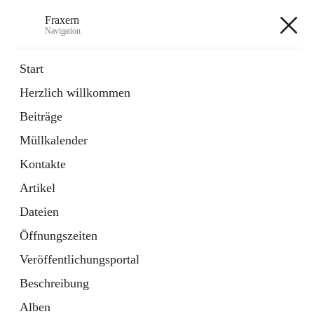
Fraxern
Navigation
Fraxern
Start
Herzlich willkommen
öffnet
Bürgerservice
Beiträge
in
Ordner
neuem
Müllkalender
Tab
öffnet
Formulare
in
Artikel
Kontakte
neuem
Tab
Artikel
+5
Dateien
Öffnungszeiten
Veröffentlichungsportal
Beschreibung
Hauptadresse
Alben