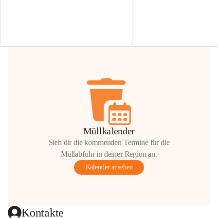
Irmgard Nachbaur, die für diese Zeit die 
Größen 
35 cm, 40 cm und 
Zufahrt über ihre Privatstraße zur 
💛 Wenn ihr etwas davon ab
Verfügung stellen. 🙏
möchtet, freuen sich unsere 
Vielen Dank für eure Unterstützung und 
über eure Unterstützung.
Hilfsbereitschaft!
📍 
Die Spenden können ger
Gemeindeamt abgegeben we
Vielen herzlichen Dank!
 🌼
Müllkalender
Sieh dir die kommenden Termine für die
Müllabfuhr in deiner Region an.
Kalender ansehen
Kontakte