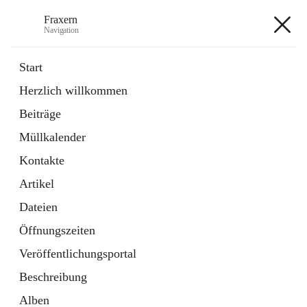
Fraxern
Navigation
Fraxern
Start
Herzlich willkommen
öffnet
Bürgerservice
Beiträge
in
Ordner
neuem
Müllkalender
Tab
öffnet
Formulare
in
Artikel
Kontakte
neuem
Tab
Artikel
+5
Dateien
Öffnungszeiten
Veröffentlichungsportal
Beschreibung
Hauptadresse
Alben