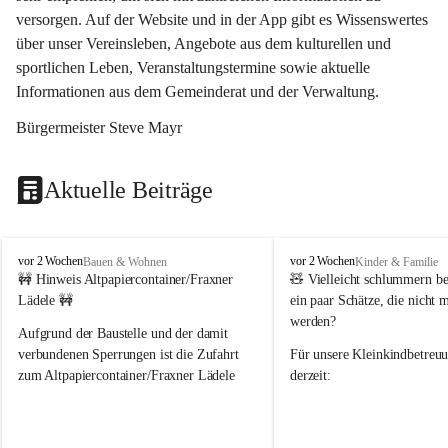
versorgen. Auf der Website und in der App gibt es Wissenswertes 
über unser Vereinsleben, Angebote aus dem kulturellen und 
sportlichen Leben, Veranstaltungstermine sowie aktuelle 
Informationen aus dem Gemeinderat und der Verwaltung. 
Bürgermeister Steve Mayr
Aktuelle Beiträge
F
F
vor 2 Wochen
vor 2 Wochen
Bauen & Wohnen
Kinder & Familie
r
r
🚧 Hinweis Altpapiercontainer/Fraxner 
🧸 
Vielleicht schlummern be
a
a
Lädele 🚧
ein paar Schätze, die nicht 
x
x
werden?
e
e
Aufgrund der Baustelle und der damit 
r
r
verbundenen Sperrungen ist die Zufahrt 
Für unsere 
Kleinkindbetreu
n
n
zum Altpapiercontainer/Fraxner Lädele 
derzeit:
derzeit nur erschwert möglich.
👶 
Puppenbuggys
Ein herzliches Dankeschön an Erwin und 
👗 
Puppenkleidung
 für Pupp