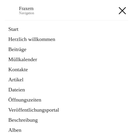
Fraxern
Navigation
Fraxern
Start
Herzlich willkommen
öffnet
Bürgerservice
Beiträge
in
Ordner
neuem
Müllkalender
Tab
öffnet
Formulare
in
Artikel
Kontakte
neuem
Tab
Artikel
+5
Dateien
Öffnungszeiten
Veröffentlichungsportal
Beschreibung
Hauptadresse
Alben