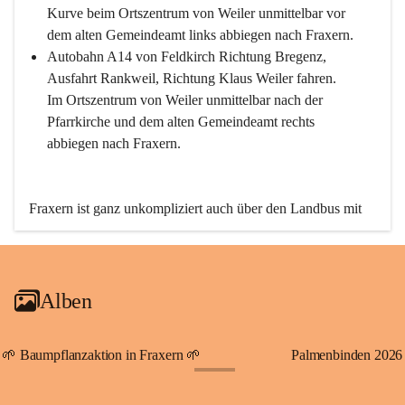
Kurve beim Ortszentrum von Weiler unmittelbar vor 
dem alten Gemeindeamt links abbiegen nach Fraxern.
Autobahn A14 von Feldkirch Richtung Bregenz, 
Ausfahrt Rankweil, Richtung Klaus Weiler fahren. 
Im Ortszentrum von Weiler unmittelbar nach der 
Pfarrkirche und dem alten Gemeindeamt rechts 
abbiegen nach Fraxern.
Fraxern ist ganz unkompliziert auch über den Landbus mit 
den öffentlichen Verkehrsmitteln zu erreichen. Die Linie 
492 fährt lt. Fahrplan des Verkehrsverbundes Vorarlberg an 
den Wochentagen regelmäßig zwischen Weiler und Fraxern.
Alben
An Samstagen, Sonn- und Feiertagen können Sie bequem 
direkt über die VMOBIL-App VMOBIL ON Ihren 
persönlichen Linienbus zur gewünschten Zeit zu Ihrer 
🌱 Baumpflanzaktion in Fraxern 🌱
Palmenbinden 2026
Haltestelle bestellen. Sowohl von Weiler kommend nach 
+19
Fraxern als auch von Fraxern nach Weiler oder natürlich für 