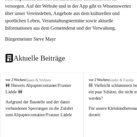
versorgen. Auf der Website und in der App gibt es Wissenswertes 
über unser Vereinsleben, Angebote aus dem kulturellen und 
sportlichen Leben, Veranstaltungstermine sowie aktuelle 
Informationen aus dem Gemeinderat und der Verwaltung. 
Bürgermeister Steve Mayr
Aktuelle Beiträge
F
F
vor 2 Wochen
vor 2 Wochen
Bauen & Wohnen
Kinder & Familie
r
r
🚧 Hinweis Altpapiercontainer/Fraxner 
🧸 
Vielleicht schlummern be
a
a
Lädele 🚧
ein paar Schätze, die nicht 
x
x
werden?
e
e
Aufgrund der Baustelle und der damit 
r
r
verbundenen Sperrungen ist die Zufahrt 
Für unsere 
Kleinkindbetreu
n
n
zum Altpapiercontainer/Fraxner Lädele 
derzeit:
derzeit nur erschwert möglich.
👶 
Puppenbuggys
Ein herzliches Dankeschön an Erwin und 
👗 
Puppenkleidung
 für Pupp