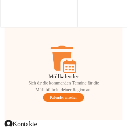
Irmgard Nachbaur, die für diese Zeit die 
Größen 
35 cm, 40 cm und 
Zufahrt über ihre Privatstraße zur 
💛 Wenn ihr etwas davon ab
Verfügung stellen. 🙏
möchtet, freuen sich unsere 
Vielen Dank für eure Unterstützung und 
über eure Unterstützung.
Hilfsbereitschaft!
📍 
Die Spenden können ger
Gemeindeamt abgegeben we
Vielen herzlichen Dank!
 🌼
Müllkalender
Sieh dir die kommenden Termine für die
Müllabfuhr in deiner Region an.
Kalender ansehen
Kontakte