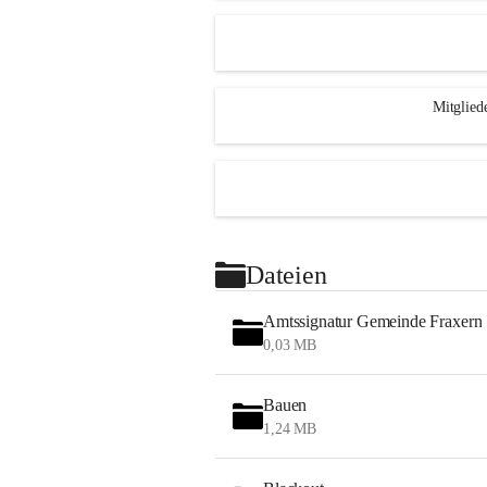
Mitglied
Dateien
Amtssignatur Gemeinde Fraxern
0,03 MB
Bauen
1,24 MB