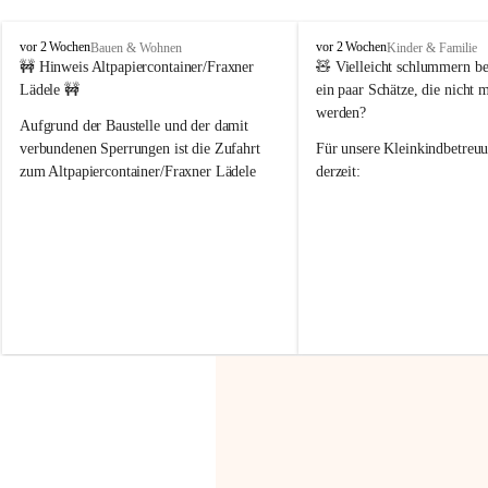
F
F
vor 2 Wochen
vor 2 Wochen
Bauen & Wohnen
Kinder & Familie
r
r
🚧 Hinweis Altpapiercontainer/Fraxner 
🧸 
Vielleicht schlummern be
a
a
Lädele 🚧
ein paar Schätze, die nicht 
x
x
werden?
e
e
Aufgrund der Baustelle und der damit 
r
r
verbundenen Sperrungen ist die Zufahrt 
Für unsere 
Kleinkindbetreu
n
n
zum Altpapiercontainer/Fraxner Lädele 
derzeit:
derzeit nur erschwert möglich.
👶 
Puppenbuggys
Ein herzliches Dankeschön an Erwin und 
👗 
Puppenkleidung
 für Pupp
Irmgard Nachbaur, die für diese Zeit die 
Größen 
35 cm, 40 cm und 
Zufahrt über ihre Privatstraße zur 
💛 Wenn ihr etwas davon ab
Verfügung stellen. 🙏
möchtet, freuen sich unsere 
Vielen Dank für eure Unterstützung und 
über eure Unterstützung.
Hilfsbereitschaft!
📍 
Die Spenden können ger
Gemeindeamt abgegeben we
Vielen herzlichen Dank!
 🌼