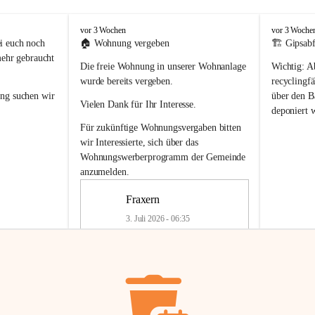
F
F
vor 3 Wochen
vor 3 Woche
r
r
i euch noch 
🏠 
Wohnung vergeben
🏗️ Gipsabf
a
a
mehr gebraucht 
Die freie Wohnung in unserer Wohnanlage 
Wichtig:
 A
x
x
e
e
wurde bereits vergeben.
recyclingfä
r
r
ung
 suchen wir 
über den Ba
Vielen Dank für Ihr Interesse.
n
n
deponiert 
neue 
Recyc
Für zukünftige Wohnungsvergaben bitten 
getrennte 
wir Interessierte, sich über das 
en in den 
von Gipsabf
Wohnungswerberprogramm der Gemeinde
45 cm
anzumelden.
Für private
geben 
Änderung v
Fraxern
Kinder riesig 
Renovierun
3. Juli 2026 - 06:35
Haus oder 
Alte Gipsw
ne beim 
Verschnitt 
rden.
🏠
Freie Wohnung in Fraxern
müssen kün
In unserer Wohnanlage wird eine 
entsorgt
 we
Wohnung frei.
✅ 
Getrenn