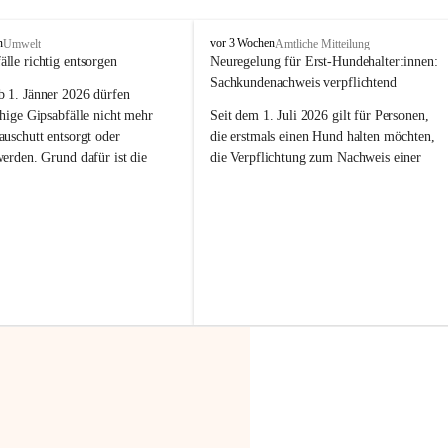
F
n
vor 3 Wochen
Umwelt
Amtliche Mitteilung
r
älle richtig entsorgen
Neuregelung für Erst-Hundehalter:innen: 
a
Sachkundenachweis verpflichtend
b 
1. Jänner 2026
 dürfen 
x
e
hige Gipsabfälle nicht mehr 
Seit dem 1. Juli 2026 gilt für Personen, 
r
uschutt entsorgt oder 
die erstmals einen Hund halten möchten, 
n
werden
. Grund dafür ist die 
die Verpflichtung zum Nachweis einer 
linggips-Verordnung
, die eine 
entsprechenden Sachkunde. Ziel ist es, 
Sammlung und das Recycling 
Hundebesitzer:innen bestmöglich auf die 
ällen vorschreibt.
Haltung und Verantwortung im Umgang 
mit ihrem Tier vorzubereiten.
 Haushalte wird diese 
or allem dann relevant, wenn 
Der Sachkundenachweis besteht aus zwei 
gs- oder Umbauarbeiten
 an 
Teilen:
Wohnung durchgeführt werden. 
🐾 
Theoriekurs
ände, Gipskartonplatten oder 
aus neu verbauten Gipsplatten 
Mindestens 4 Unterrichtseinheiten 
ftig 
getrennt gesammelt und 
à 60 Minuten
rden.
Muss vor der Anschaffung bzw. 
Aufnahme eines Hundes absolviert 
t sammeln:
werden