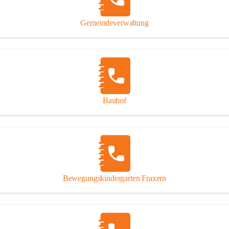
Gipsplatten
Trennung l
Gemeindeverwaltung
Beitrag zu
Ressourcen
bei Ihrem 
Annahme vo
Bauhof
Bewegungskindergarten Fraxern