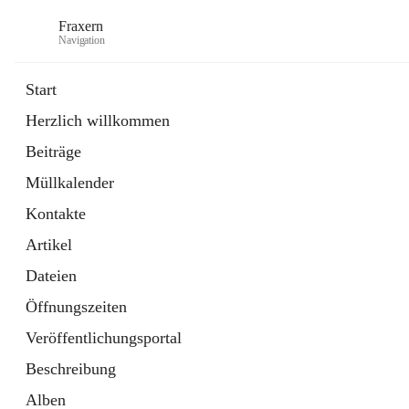
Fraxern
Navigation
Start
Herzlich willkommen
öffnet
Bürgerservice
Beiträge
in
Ordner
neuem
Müllkalender
Tab
öffnet
Formulare
in
Artikel
Kontakte
neuem
Tab
Artikel
Dateien
Öffnungszeiten
Veröffentlichungsportal
Beschreibung
Alben