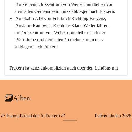
Kurve beim Ortszentrum von Weiler unmittelbar vor 
dem alten Gemeindeamt links abbiegen nach Fraxern.
Autobahn A14 von Feldkirch Richtung Bregenz, 
Ausfahrt Rankweil, Richtung Klaus Weiler fahren. 
Im Ortszentrum von Weiler unmittelbar nach der 
Pfarrkirche und dem alten Gemeindeamt rechts 
abbiegen nach Fraxern.
Fraxern ist ganz unkompliziert auch über den Landbus mit 
den öffentlichen Verkehrsmitteln zu erreichen. Die Linie 
492 fährt lt. Fahrplan des Verkehrsverbundes Vorarlberg an 
den Wochentagen regelmäßig zwischen Weiler und Fraxern.
Alben
An Samstagen, Sonn- und Feiertagen können Sie bequem 
direkt über die VMOBIL-App VMOBIL ON Ihren 
persönlichen Linienbus zur gewünschten Zeit zu Ihrer 
🌱 Baumpflanzaktion in Fraxern 🌱
Palmenbinden 2026
Haltestelle bestellen. Sowohl von Weiler kommend nach 
+19
Fraxern als auch von Fraxern nach Weiler oder natürlich für 