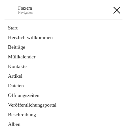
Fraxern
Navigation
Fraxern
Start
Herzlich willkommen
öffnet
Bürgerservice
Beiträge
in
Ordner
neuem
Müllkalender
Tab
öffnet
Formulare
in
Artikel
Kontakte
neuem
Tab
Artikel
+5
Dateien
Öffnungszeiten
Veröffentlichungsportal
Beschreibung
Hauptadresse
Alben