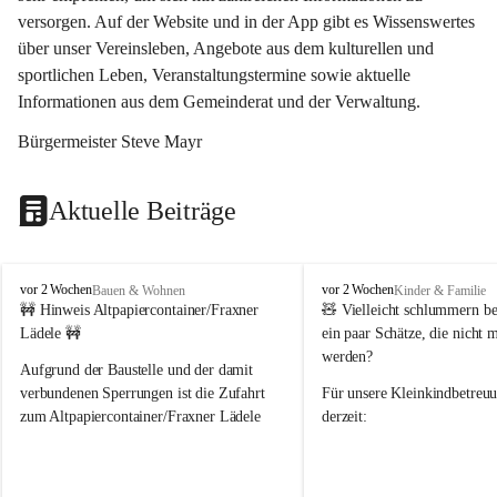
versorgen. Auf der Website und in der App gibt es Wissenswertes 
über unser Vereinsleben, Angebote aus dem kulturellen und 
sportlichen Leben, Veranstaltungstermine sowie aktuelle 
Informationen aus dem Gemeinderat und der Verwaltung. 
Bürgermeister Steve Mayr
Aktuelle Beiträge
F
F
vor 2 Wochen
vor 2 Wochen
Bauen & Wohnen
Kinder & Familie
r
r
🚧 Hinweis Altpapiercontainer/Fraxner 
🧸 
Vielleicht schlummern be
a
a
Lädele 🚧
ein paar Schätze, die nicht 
x
x
werden?
e
e
Aufgrund der Baustelle und der damit 
r
r
verbundenen Sperrungen ist die Zufahrt 
Für unsere 
Kleinkindbetreu
n
n
zum Altpapiercontainer/Fraxner Lädele 
derzeit:
derzeit nur erschwert möglich.
👶 
Puppenbuggys
Ein herzliches Dankeschön an Erwin und 
👗 
Puppenkleidung
 für Pupp