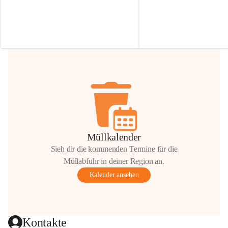
Irmgard Nachbaur, die für diese Zeit die 
Größen 
35 cm, 40 cm und 
Zufahrt über ihre Privatstraße zur 
💛 Wenn ihr etwas davon ab
Verfügung stellen. 🙏
möchtet, freuen sich unsere 
Vielen Dank für eure Unterstützung und 
über eure Unterstützung.
Hilfsbereitschaft!
📍 
Die Spenden können ger
Gemeindeamt abgegeben we
Vielen herzlichen Dank!
 🌼
Müllkalender
Sieh dir die kommenden Termine für die
Müllabfuhr in deiner Region an.
Kalender ansehen
Kontakte