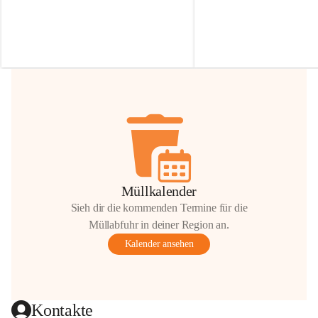
Irmgard Nachbaur, die für diese Zeit die 
Größen 
35 cm, 40 cm und 
Zufahrt über ihre Privatstraße zur 
💛 Wenn ihr etwas davon ab
Verfügung stellen. 🙏
möchtet, freuen sich unsere 
Vielen Dank für eure Unterstützung und 
über eure Unterstützung.
Hilfsbereitschaft!
📍 
Die Spenden können ger
Gemeindeamt abgegeben we
Vielen herzlichen Dank!
 🌼
Müllkalender
Sieh dir die kommenden Termine für die
Müllabfuhr in deiner Region an.
Kalender ansehen
Kontakte