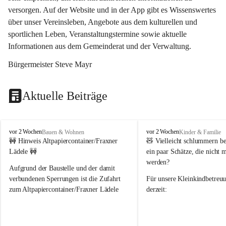
versorgen. Auf der Website und in der App gibt es Wissenswertes 
über unser Vereinsleben, Angebote aus dem kulturellen und 
sportlichen Leben, Veranstaltungstermine sowie aktuelle 
Informationen aus dem Gemeinderat und der Verwaltung. 
Bürgermeister Steve Mayr
Aktuelle Beiträge
F
F
vor 2 Wochen
vor 2 Wochen
Bauen & Wohnen
Kinder & Familie
r
r
🚧 Hinweis Altpapiercontainer/Fraxner 
🧸 
Vielleicht schlummern be
a
a
Lädele 🚧
ein paar Schätze, die nicht 
x
x
werden?
e
e
Aufgrund der Baustelle und der damit 
r
r
verbundenen Sperrungen ist die Zufahrt 
Für unsere 
Kleinkindbetreu
n
n
zum Altpapiercontainer/Fraxner Lädele 
derzeit:
derzeit nur erschwert möglich.
👶 
Puppenbuggys
Ein herzliches Dankeschön an Erwin und 
👗 
Puppenkleidung
 für Pupp