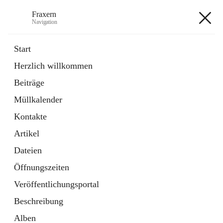
Fraxern
Navigation
Fraxern
Start
Herzlich willkommen
öffnet
Bürgerservice
Beiträge
in
Ordner
neuem
Müllkalender
Tab
öffnet
Formulare
in
Artikel
Kontakte
neuem
Tab
Artikel
+5
Dateien
Öffnungszeiten
Veröffentlichungsportal
Beschreibung
Hauptadresse
Alben