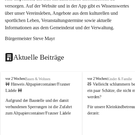
versorgen. Auf der Website und in der App gibt es Wissenswertes 
über unser Vereinsleben, Angebote aus dem kulturellen und 
sportlichen Leben, Veranstaltungstermine sowie aktuelle 
Informationen aus dem Gemeinderat und der Verwaltung. 
Bürgermeister Steve Mayr
Aktuelle Beiträge
F
F
vor 2 Wochen
vor 2 Wochen
Bauen & Wohnen
Kinder & Familie
r
r
🚧 Hinweis Altpapiercontainer/Fraxner 
🧸 
Vielleicht schlummern be
a
a
Lädele 🚧
ein paar Schätze, die nicht 
x
x
werden?
e
e
Aufgrund der Baustelle und der damit 
r
r
verbundenen Sperrungen ist die Zufahrt 
Für unsere 
Kleinkindbetreu
n
n
zum Altpapiercontainer/Fraxner Lädele 
derzeit:
derzeit nur erschwert möglich.
👶 
Puppenbuggys
Ein herzliches Dankeschön an Erwin und 
👗 
Puppenkleidung
 für Pupp