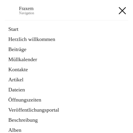
Fraxern
Navigation
Fraxern
Start
Herzlich willkommen
öffnet
Bürgerservice
Beiträge
in
Ordner
neuem
Müllkalender
Tab
öffnet
Formulare
in
Artikel
Kontakte
neuem
Tab
Artikel
+5
Dateien
Öffnungszeiten
Veröffentlichungsportal
Beschreibung
Hauptadresse
Alben