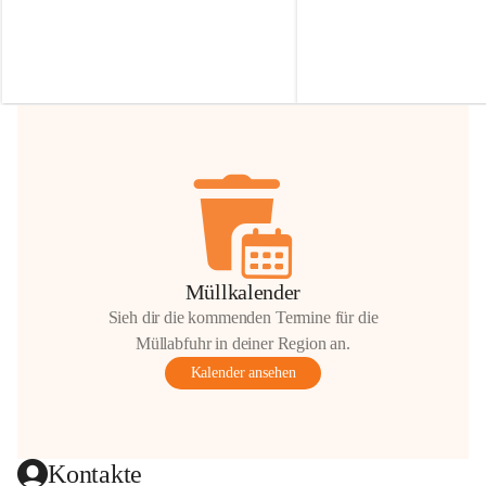
Irmgard Nachbaur, die für diese Zeit die 
Größen 
35 cm, 40 cm und 
Zufahrt über ihre Privatstraße zur 
💛 Wenn ihr etwas davon ab
Verfügung stellen. 🙏
möchtet, freuen sich unsere 
Vielen Dank für eure Unterstützung und 
über eure Unterstützung.
Hilfsbereitschaft!
📍 
Die Spenden können ger
Gemeindeamt abgegeben we
Vielen herzlichen Dank!
 🌼
Müllkalender
Sieh dir die kommenden Termine für die
Müllabfuhr in deiner Region an.
Kalender ansehen
Kontakte