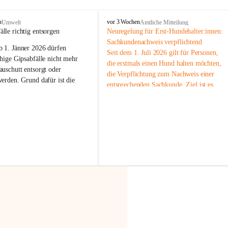
F
n
vor 3 Wochen
Umwelt
Amtliche Mitteilung
r
älle richtig entsorgen
Neuregelung für Erst-Hundehalter:innen: 
a
Sachkundenachweis verpflichtend
b 
1. Jänner 2026
 dürfen 
x
Seit dem 1. Juli 2026 gilt für Personen, 
e
hige Gipsabfälle nicht mehr 
die erstmals einen Hund halten möchten, 
r
uschutt entsorgt oder 
die Verpflichtung zum Nachweis einer 
n
werden
. Grund dafür ist die 
entsprechenden Sachkunde. Ziel ist es, 
linggips-Verordnung
, die eine 
Hundebesitzer:innen bestmöglich auf die 
Sammlung und das Recycling 
Haltung und Verantwortung im Umgang 
ällen vorschreibt.
mit ihrem Tier vorzubereiten.
Der Sachkundenachweis besteht aus zwei 
 Haushalte wird diese 
Teilen:
or allem dann relevant, wenn 
🐾 
Theoriekurs
gs- oder Umbauarbeiten
 an 
Mindestens 4 Unterrichtseinheiten 
Wohnung durchgeführt werden. 
à 60 Minuten
ände, Gipskartonplatten oder 
Muss vor der Anschaffung bzw. 
aus neu verbauten Gipsplatten 
Aufnahme eines Hundes absolviert 
ftig 
getrennt gesammelt und 
werden
rden.
🐾 
Praxiseinheit
t sammeln:
2-stündige praktische Schulung 