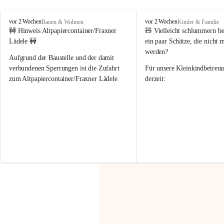
F
F
vor 2 Wochen
vor 2 Wochen
Bauen & Wohnen
Kinder & Familie
r
r
🚧 Hinweis Altpapiercontainer/Fraxner 
🧸 
Vielleicht schlummern be
a
a
Lädele 🚧
ein paar Schätze, die nicht 
x
x
werden?
e
e
Aufgrund der Baustelle und der damit 
r
r
verbundenen Sperrungen ist die Zufahrt 
Für unsere 
Kleinkindbetreu
n
n
zum Altpapiercontainer/Fraxner Lädele 
derzeit:
derzeit nur erschwert möglich.
👶 
Puppenbuggys
Ein herzliches Dankeschön an Erwin und 
👗 
Puppenkleidung
 für Pupp
Irmgard Nachbaur, die für diese Zeit die 
Größen 
35 cm, 40 cm und 
Zufahrt über ihre Privatstraße zur 
💛 Wenn ihr etwas davon ab
Verfügung stellen. 🙏
möchtet, freuen sich unsere 
Vielen Dank für eure Unterstützung und 
über eure Unterstützung.
Hilfsbereitschaft!
📍 
Die Spenden können ger
Gemeindeamt abgegeben we
Vielen herzlichen Dank!
 🌼