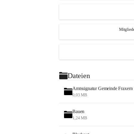
Mitglied
Dateien
Amtssignatur Gemeinde Fraxern
0,03 MB
Bauen
1,24 MB