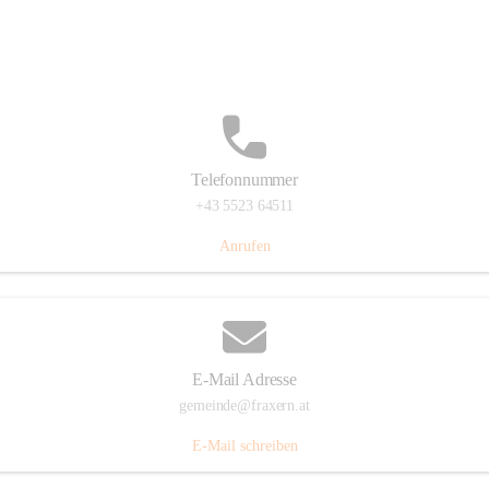
Im Dorf 3, 6833 Fraxern, AUT
Auf Karte ansehen
Telefonnummer
+43 5523 64511
Anrufen
E-Mail Adresse
gemeinde@fraxern.at
E-Mail schreiben