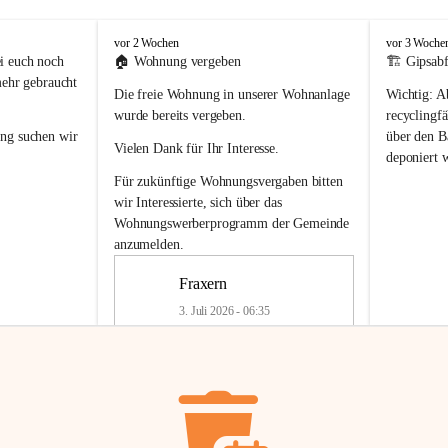
F
F
vor 2 Wochen
vor 3 Woche
r
r
i euch noch 
🏠 
Wohnung vergeben
🏗️ Gipsabf
a
a
mehr gebraucht 
Die freie Wohnung in unserer Wohnanlage 
Wichtig:
 A
x
x
e
e
wurde bereits vergeben.
recyclingfä
r
r
ung
 suchen wir 
über den Ba
Vielen Dank für Ihr Interesse.
n
n
deponiert 
neue 
Recyc
Für zukünftige Wohnungsvergaben bitten 
getrennte 
wir Interessierte, sich über das 
en in den 
von Gipsabf
Wohnungswerberprogramm der Gemeinde
45 cm
anzumelden.
Für private
geben 
Änderung v
Fraxern
Kinder riesig 
Renovierun
3. Juli 2026 - 06:35
Haus oder 
Alte Gipsw
ne beim 
Verschnitt 
rden.
🏠
Freie Wohnung in Fraxern
müssen kün
In unserer Wohnanlage wird eine 
entsorgt
 we
Wohnung frei.
✅ 
Getrenn