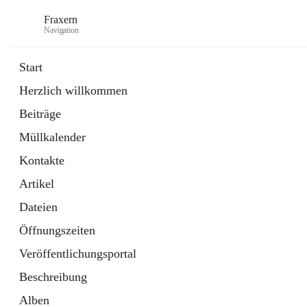
Fraxern
Navigation
Start
Herzlich willkommen
öffnet
Bürgerservice
Beiträge
in
Ordner
neuem
Müllkalender
Tab
öffnet
Formulare
in
Artikel
Kontakte
neuem
Tab
Artikel
Dateien
Öffnungszeiten
Veröffentlichungsportal
Beschreibung
Alben