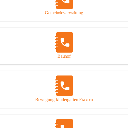
Gipsplatten
Trennung l
Gemeindeverwaltung
Beitrag zu
Ressourcen
bei Ihrem 
Annahme vo
Bauhof
Bewegungskindergarten Fraxern