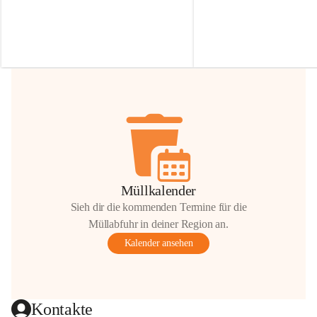
Irmgard Nachbaur, die für diese Zeit die 
Größen 
35 cm, 40 cm und 
Zufahrt über ihre Privatstraße zur 
💛 Wenn ihr etwas davon ab
Verfügung stellen. 🙏
möchtet, freuen sich unsere 
Vielen Dank für eure Unterstützung und 
über eure Unterstützung.
Hilfsbereitschaft!
📍 
Die Spenden können ger
Gemeindeamt abgegeben we
Vielen herzlichen Dank!
 🌼
Müllkalender
Sieh dir die kommenden Termine für die
Müllabfuhr in deiner Region an.
Kalender ansehen
Kontakte