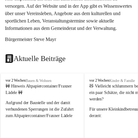
versorgen. Auf der Website und in der App gibt es Wissenswertes 
über unser Vereinsleben, Angebote aus dem kulturellen und 
sportlichen Leben, Veranstaltungstermine sowie aktuelle 
Informationen aus dem Gemeinderat und der Verwaltung. 
Bürgermeister Steve Mayr
Aktuelle Beiträge
F
F
vor 2 Wochen
vor 2 Wochen
Bauen & Wohnen
Kinder & Familie
r
r
🚧 Hinweis Altpapiercontainer/Fraxner 
🧸 
Vielleicht schlummern be
a
a
Lädele 🚧
ein paar Schätze, die nicht 
x
x
werden?
e
e
Aufgrund der Baustelle und der damit 
r
r
verbundenen Sperrungen ist die Zufahrt 
Für unsere 
Kleinkindbetreu
n
n
zum Altpapiercontainer/Fraxner Lädele 
derzeit:
derzeit nur erschwert möglich.
👶 
Puppenbuggys
Ein herzliches Dankeschön an Erwin und 
👗 
Puppenkleidung
 für Pupp