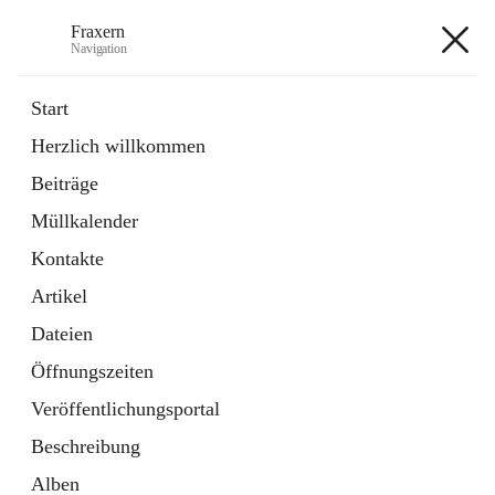
Fraxern
Navigation
Fraxern
Start
Herzlich willkommen
öffnet
Bürgerservice
Beiträge
in
Ordner
neuem
Müllkalender
Tab
öffnet
Formulare
in
Artikel
Kontakte
neuem
Tab
Artikel
+5
Dateien
Öffnungszeiten
Veröffentlichungsportal
Beschreibung
Hauptadresse
Alben