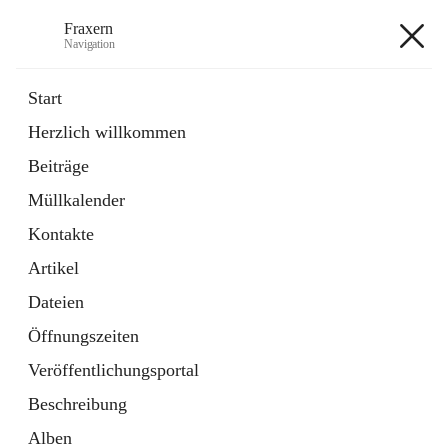
Fraxern
Navigation
Fraxern
Start
Herzlich willkommen
öffnet
Bürgerservice
Beiträge
in
Ordner
neuem
Müllkalender
Tab
öffnet
Formulare
in
Artikel
Kontakte
neuem
Tab
Artikel
+5
Dateien
Öffnungszeiten
Veröffentlichungsportal
Beschreibung
Hauptadresse
Alben