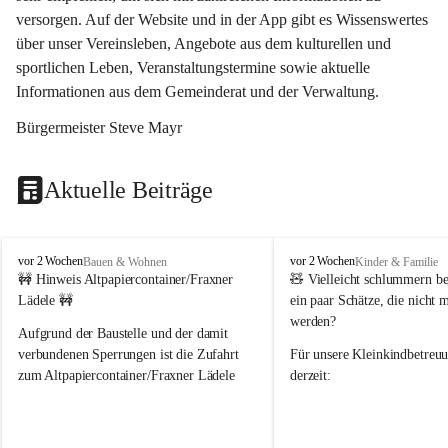
versorgen. Auf der Website und in der App gibt es Wissenswertes 
über unser Vereinsleben, Angebote aus dem kulturellen und 
sportlichen Leben, Veranstaltungstermine sowie aktuelle 
Informationen aus dem Gemeinderat und der Verwaltung. 
Bürgermeister Steve Mayr
Aktuelle Beiträge
F
F
vor 2 Wochen
vor 2 Wochen
Bauen & Wohnen
Kinder & Familie
r
r
🚧 Hinweis Altpapiercontainer/Fraxner 
🧸 
Vielleicht schlummern be
a
a
Lädele 🚧
ein paar Schätze, die nicht 
x
x
werden?
e
e
Aufgrund der Baustelle und der damit 
r
r
verbundenen Sperrungen ist die Zufahrt 
Für unsere 
Kleinkindbetreu
n
n
zum Altpapiercontainer/Fraxner Lädele 
derzeit:
derzeit nur erschwert möglich.
👶 
Puppenbuggys
Ein herzliches Dankeschön an Erwin und 
👗 
Puppenkleidung
 für Pupp