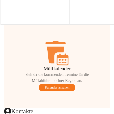
Irmgard Nachbaur, die für diese Zeit die 
Größen 
35 cm, 40 cm und 
Zufahrt über ihre Privatstraße zur 
💛 Wenn ihr etwas davon ab
Verfügung stellen. 🙏
möchtet, freuen sich unsere 
Vielen Dank für eure Unterstützung und 
über eure Unterstützung.
Hilfsbereitschaft!
📍 
Die Spenden können ger
Gemeindeamt abgegeben we
Vielen herzlichen Dank!
 🌼
Müllkalender
Sieh dir die kommenden Termine für die
Müllabfuhr in deiner Region an.
Kalender ansehen
Kontakte