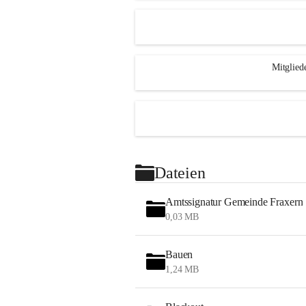
Mitglied
Dateien
Amtssignatur Gemeinde Fraxern
0,03 MB
Bauen
1,24 MB