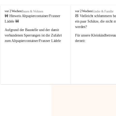
F
F
vor 2 Wochen
vor 2 Wochen
Bauen & Wohnen
Kinder & Familie
r
r
🚧 Hinweis Altpapiercontainer/Fraxner 
🧸 
Vielleicht schlummern be
a
a
Lädele 🚧
ein paar Schätze, die nicht 
x
x
werden?
e
e
Aufgrund der Baustelle und der damit 
r
r
verbundenen Sperrungen ist die Zufahrt 
Für unsere 
Kleinkindbetreu
n
n
zum Altpapiercontainer/Fraxner Lädele 
derzeit:
derzeit nur erschwert möglich.
👶 
Puppenbuggys
Ein herzliches Dankeschön an Erwin und 
👗 
Puppenkleidung
 für Pupp
Irmgard Nachbaur, die für diese Zeit die 
Größen 
35 cm, 40 cm und 
Zufahrt über ihre Privatstraße zur 
💛 Wenn ihr etwas davon ab
Verfügung stellen. 🙏
möchtet, freuen sich unsere 
Vielen Dank für eure Unterstützung und 
über eure Unterstützung.
Hilfsbereitschaft!
📍 
Die Spenden können ger
Gemeindeamt abgegeben we
Vielen herzlichen Dank!
 🌼