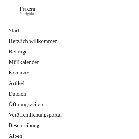
Fraxern
Navigation
Start
Herzlich willkommen
öffnet
Bürgerservice
Beiträge
in
Ordner
neuem
Müllkalender
Tab
öffnet
Formulare
in
Artikel
Kontakte
neuem
Tab
Artikel
Dateien
Öffnungszeiten
Veröffentlichungsportal
Beschreibung
Alben