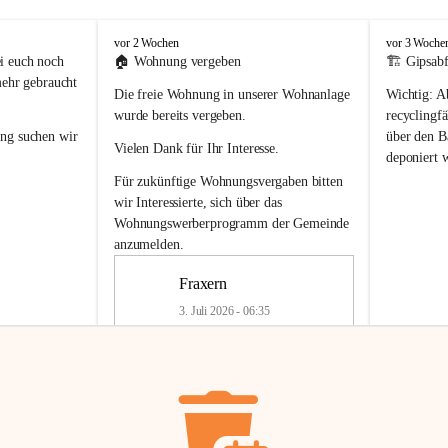
F
F
vor 2 Wochen
vor 3 Woche
r
r
i euch noch 
🏠 
Wohnung vergeben
🏗️ Gipsabf
a
a
mehr gebraucht 
Die freie Wohnung in unserer Wohnanlage 
Wichtig:
 A
x
x
e
e
wurde bereits vergeben.
recyclingfä
r
r
ung
 suchen wir 
über den Ba
Vielen Dank für Ihr Interesse.
n
n
deponiert 
neue 
Recyc
Für zukünftige Wohnungsvergaben bitten 
getrennte 
wir Interessierte, sich über das 
en in den 
von Gipsabf
Wohnungswerberprogramm der Gemeinde
45 cm
anzumelden.
Für private
geben 
Änderung v
Fraxern
Kinder riesig 
Renovierun
3. Juli 2026 - 06:35
Haus oder 
Alte Gipsw
ne beim 
Verschnitt 
rden.
🏠
Freie Wohnung in Fraxern
müssen kün
In unserer Wohnanlage wird eine 
entsorgt
 we
Wohnung frei.
✅ 
Getrenn