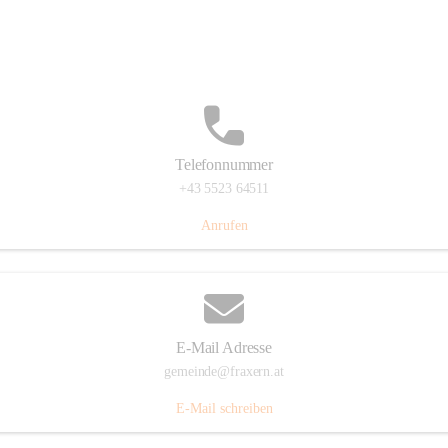
Im Dorf 3, 6833 Fraxern, AUT
Auf Karte ansehen
Telefonnummer
+43 5523 64511
Anrufen
E-Mail Adresse
gemeinde@fraxern.at
E-Mail schreiben