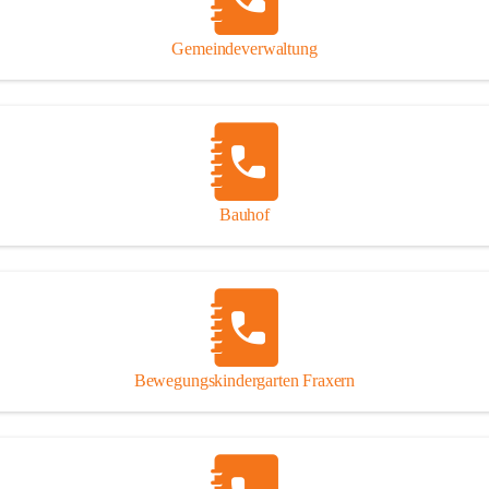
Gipsplatten
Trennung l
Gemeindeverwaltung
Beitrag zu
Ressourcen
bei Ihrem 
Annahme vo
Bauhof
Bewegungskindergarten Fraxern