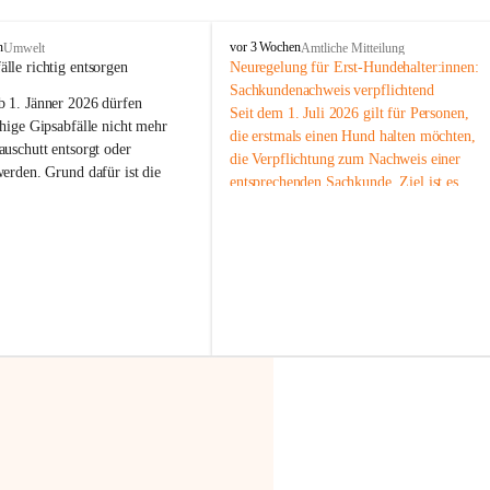
F
n
vor 3 Wochen
Umwelt
Amtliche Mitteilung
r
älle richtig entsorgen
Neuregelung für Erst-Hundehalter:innen: 
a
Sachkundenachweis verpflichtend
b 
1. Jänner 2026
 dürfen 
x
Seit dem 1. Juli 2026 gilt für Personen, 
e
hige Gipsabfälle nicht mehr 
die erstmals einen Hund halten möchten, 
r
uschutt entsorgt oder 
die Verpflichtung zum Nachweis einer 
n
werden
. Grund dafür ist die 
entsprechenden Sachkunde. Ziel ist es, 
linggips-Verordnung
, die eine 
Hundebesitzer:innen bestmöglich auf die 
Sammlung und das Recycling 
Haltung und Verantwortung im Umgang 
ällen vorschreibt.
mit ihrem Tier vorzubereiten.
Der Sachkundenachweis besteht aus zwei 
 Haushalte wird diese 
Teilen:
or allem dann relevant, wenn 
🐾 
Theoriekurs
gs- oder Umbauarbeiten
 an 
Mindestens 4 Unterrichtseinheiten 
Wohnung durchgeführt werden. 
à 60 Minuten
ände, Gipskartonplatten oder 
Muss vor der Anschaffung bzw. 
aus neu verbauten Gipsplatten 
Aufnahme eines Hundes absolviert 
ftig 
getrennt gesammelt und 
werden
rden.
🐾 
Praxiseinheit
t sammeln:
2-stündige praktische Schulung 