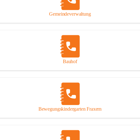
Gipsplatten
Trennung l
Gemeindeverwaltung
Beitrag zu
Ressourcen
bei Ihrem 
Annahme vo
Bauhof
Bewegungskindergarten Fraxern