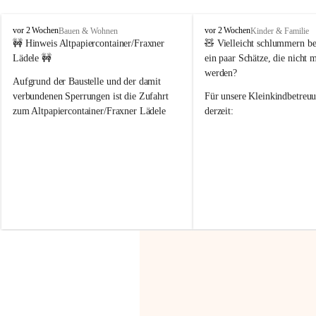
F
F
vor 2 Wochen
vor 2 Wochen
Bauen & Wohnen
Kinder & Familie
r
r
🚧 Hinweis Altpapiercontainer/Fraxner 
🧸 
Vielleicht schlummern be
a
a
Lädele 🚧
ein paar Schätze, die nicht 
x
x
werden?
e
e
Aufgrund der Baustelle und der damit 
r
r
verbundenen Sperrungen ist die Zufahrt 
Für unsere 
Kleinkindbetreu
n
n
zum Altpapiercontainer/Fraxner Lädele 
derzeit:
derzeit nur erschwert möglich.
👶 
Puppenbuggys
Ein herzliches Dankeschön an Erwin und 
👗 
Puppenkleidung
 für Pupp
Irmgard Nachbaur, die für diese Zeit die 
Größen 
35 cm, 40 cm und 
Zufahrt über ihre Privatstraße zur 
💛 Wenn ihr etwas davon ab
Verfügung stellen. 🙏
möchtet, freuen sich unsere 
Vielen Dank für eure Unterstützung und 
über eure Unterstützung.
Hilfsbereitschaft!
📍 
Die Spenden können ger
Gemeindeamt abgegeben we
Vielen herzlichen Dank!
 🌼