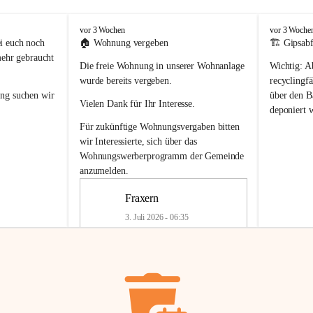
F
F
vor 3 Wochen
vor 3 Woche
r
r
i euch noch 
🏠 
Wohnung vergeben
🏗️ Gipsabf
a
a
mehr gebraucht 
Die freie Wohnung in unserer Wohnanlage 
Wichtig:
 A
x
x
e
e
wurde bereits vergeben.
recyclingfä
r
r
ung
 suchen wir 
über den Ba
Vielen Dank für Ihr Interesse.
n
n
deponiert 
neue 
Recyc
Für zukünftige Wohnungsvergaben bitten 
getrennte 
wir Interessierte, sich über das 
en in den 
von Gipsabf
Wohnungswerberprogramm der Gemeinde
45 cm
anzumelden.
Für private
geben 
Änderung v
Fraxern
Kinder riesig 
Renovierun
3. Juli 2026 - 06:35
Haus oder 
Alte Gipsw
ne beim 
Verschnitt 
rden.
🏠
Freie Wohnung in Fraxern
müssen kün
In unserer Wohnanlage wird eine 
entsorgt
 we
Wohnung frei.
✅ 
Getrenn