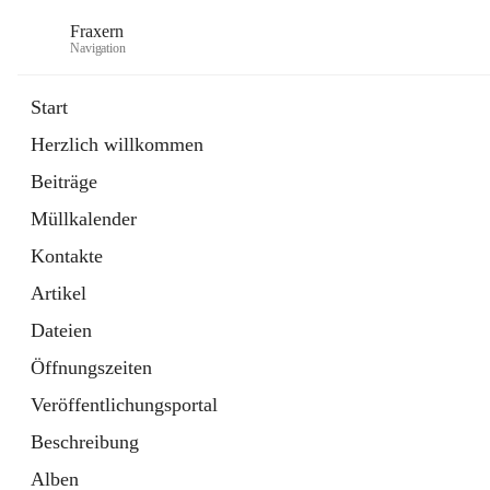
Fraxern
Navigation
Start
Herzlich willkommen
öffnet
Bürgerservice
Beiträge
in
Ordner
neuem
Müllkalender
Tab
öffnet
Formulare
in
Artikel
Kontakte
neuem
Tab
Artikel
Dateien
Öffnungszeiten
Veröffentlichungsportal
Beschreibung
Alben