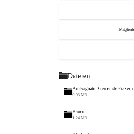
Mitglied
Dateien
Amtssignatur Gemeinde Fraxern
0,03 MB
Bauen
1,24 MB