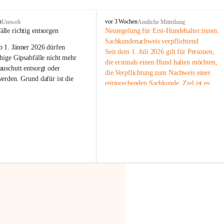
F
n
vor 3 Wochen
Umwelt
Amtliche Mitteilung
r
älle richtig entsorgen
Neuregelung für Erst-Hundehalter:innen: 
a
Sachkundenachweis verpflichtend
b 
1. Jänner 2026
 dürfen 
x
Seit dem 1. Juli 2026 gilt für Personen, 
e
hige Gipsabfälle nicht mehr 
die erstmals einen Hund halten möchten, 
r
uschutt entsorgt oder 
die Verpflichtung zum Nachweis einer 
n
werden
. Grund dafür ist die 
entsprechenden Sachkunde. Ziel ist es, 
linggips-Verordnung
, die eine 
Hundebesitzer:innen bestmöglich auf die 
Sammlung und das Recycling 
Haltung und Verantwortung im Umgang 
ällen vorschreibt.
mit ihrem Tier vorzubereiten.
Der Sachkundenachweis besteht aus zwei 
 Haushalte wird diese 
Teilen:
or allem dann relevant, wenn 
🐾 
Theoriekurs
gs- oder Umbauarbeiten
 an 
Mindestens 4 Unterrichtseinheiten 
Wohnung durchgeführt werden. 
à 60 Minuten
ände, Gipskartonplatten oder 
Muss vor der Anschaffung bzw. 
aus neu verbauten Gipsplatten 
Aufnahme eines Hundes absolviert 
ftig 
getrennt gesammelt und 
werden
rden.
🐾 
Praxiseinheit
t sammeln:
2-stündige praktische Schulung 