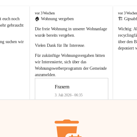
F
F
vor 3 Wochen
vor 3 Woche
r
r
i euch noch 
🏠 
Wohnung vergeben
🏗️ Gipsabf
a
a
mehr gebraucht 
Die freie Wohnung in unserer Wohnanlage 
Wichtig:
 A
x
x
e
e
wurde bereits vergeben.
recyclingfä
r
r
ung
 suchen wir 
über den Ba
Vielen Dank für Ihr Interesse.
n
n
deponiert 
neue 
Recyc
Für zukünftige Wohnungsvergaben bitten 
getrennte 
wir Interessierte, sich über das 
en in den 
von Gipsabf
Wohnungswerberprogramm der Gemeinde
45 cm
anzumelden.
Für private
geben 
Änderung v
Fraxern
Kinder riesig 
Renovierun
3. Juli 2026 - 06:35
Haus oder 
Alte Gipsw
ne beim 
Verschnitt 
rden.
🏠
Freie Wohnung in Fraxern
müssen kün
In unserer Wohnanlage wird eine 
entsorgt
 we
Wohnung frei.
✅ 
Getrenn