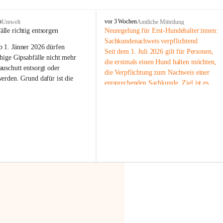
F
n
vor 3 Wochen
Umwelt
Amtliche Mitteilung
r
älle richtig entsorgen
Neuregelung für Erst-Hundehalter:innen: 
a
Sachkundenachweis verpflichtend
b 
1. Jänner 2026
 dürfen 
x
Seit dem 1. Juli 2026 gilt für Personen, 
e
hige Gipsabfälle nicht mehr 
die erstmals einen Hund halten möchten, 
r
uschutt entsorgt oder 
die Verpflichtung zum Nachweis einer 
n
werden
. Grund dafür ist die 
entsprechenden Sachkunde. Ziel ist es, 
linggips-Verordnung
, die eine 
Hundebesitzer:innen bestmöglich auf die 
Sammlung und das Recycling 
Haltung und Verantwortung im Umgang 
ällen vorschreibt.
mit ihrem Tier vorzubereiten.
Der Sachkundenachweis besteht aus zwei 
 Haushalte wird diese 
Teilen:
or allem dann relevant, wenn 
🐾 
Theoriekurs
gs- oder Umbauarbeiten
 an 
Mindestens 4 Unterrichtseinheiten 
Wohnung durchgeführt werden. 
à 60 Minuten
ände, Gipskartonplatten oder 
Muss vor der Anschaffung bzw. 
aus neu verbauten Gipsplatten 
Aufnahme eines Hundes absolviert 
ftig 
getrennt gesammelt und 
werden
rden.
🐾 
Praxiseinheit
t sammeln:
2-stündige praktische Schulung 