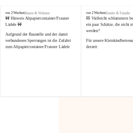
F
F
vor 2 Wochen
vor 2 Wochen
Bauen & Wohnen
Kinder & Familie
r
r
🚧 Hinweis Altpapiercontainer/Fraxner 
🧸 
Vielleicht schlummern be
a
a
Lädele 🚧
ein paar Schätze, die nicht 
x
x
werden?
e
e
Aufgrund der Baustelle und der damit 
r
r
verbundenen Sperrungen ist die Zufahrt 
Für unsere 
Kleinkindbetreu
n
n
zum Altpapiercontainer/Fraxner Lädele 
derzeit:
derzeit nur erschwert möglich.
👶 
Puppenbuggys
Ein herzliches Dankeschön an Erwin und 
👗 
Puppenkleidung
 für Pupp
Irmgard Nachbaur, die für diese Zeit die 
Größen 
35 cm, 40 cm und 
Zufahrt über ihre Privatstraße zur 
💛 Wenn ihr etwas davon ab
Verfügung stellen. 🙏
möchtet, freuen sich unsere 
Vielen Dank für eure Unterstützung und 
über eure Unterstützung.
Hilfsbereitschaft!
📍 
Die Spenden können ger
Gemeindeamt abgegeben we
Vielen herzlichen Dank!
 🌼