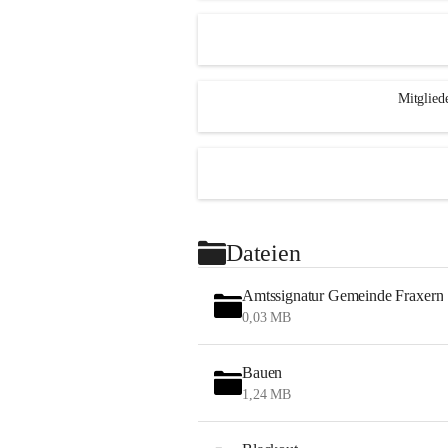
Mitglied
Dateien
Amtssignatur Gemeinde Fraxern
0,03 MB
Bauen
1,24 MB