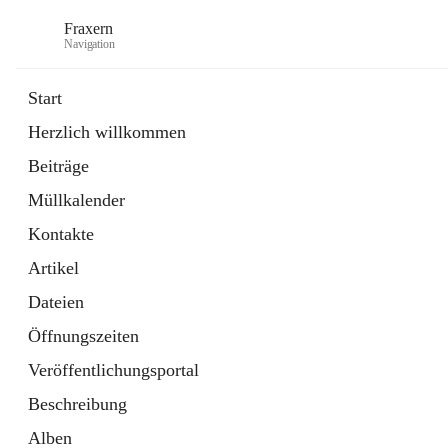
Fraxern
Navigation
Start
Herzlich willkommen
öffnet
Bürgerservice
Beiträge
in
Ordner
neuem
Müllkalender
Tab
öffnet
Formulare
in
Artikel
Kontakte
neuem
Tab
Artikel
Dateien
Öffnungszeiten
Veröffentlichungsportal
Beschreibung
Alben