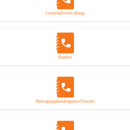
Gipsplatten
Trennung l
Gemeindeverwaltung
Beitrag zu
Ressourcen
bei Ihrem 
Annahme vo
Bauhof
Bewegungskindergarten Fraxern