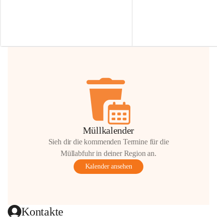
Irmgard Nachbaur, die für diese Zeit die 
Größen 
35 cm, 40 cm und 
Zufahrt über ihre Privatstraße zur 
💛 Wenn ihr etwas davon ab
Verfügung stellen. 🙏
möchtet, freuen sich unsere 
Vielen Dank für eure Unterstützung und 
über eure Unterstützung.
Hilfsbereitschaft!
📍 
Die Spenden können ger
Gemeindeamt abgegeben we
Vielen herzlichen Dank!
 🌼
Müllkalender
Sieh dir die kommenden Termine für die
Müllabfuhr in deiner Region an.
Kalender ansehen
Kontakte