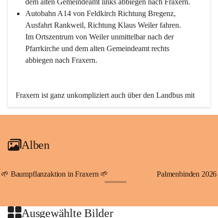
dem alten Gemeindeamt links abbiegen nach Fraxern.
Autobahn A14 von Feldkirch Richtung Bregenz, 
Ausfahrt Rankweil, Richtung Klaus Weiler fahren. 
Im Ortszentrum von Weiler unmittelbar nach der 
Pfarrkirche und dem alten Gemeindeamt rechts 
abbiegen nach Fraxern.
Fraxern ist ganz unkompliziert auch über den Landbus mit 
den öffentlichen Verkehrsmitteln zu erreichen. Die Linie 
492 fährt lt. Fahrplan des Verkehrsverbundes Vorarlberg an 
den Wochentagen regelmäßig zwischen Weiler und Fraxern.
Alben
An Samstagen, Sonn- und Feiertagen können Sie bequem 
direkt über die VMOBIL-App VMOBIL ON Ihren 
persönlichen Linienbus zur gewünschten Zeit zu Ihrer 
🌱 Baumpflanzaktion in Fraxern 🌱
Palmenbinden 2026
Haltestelle bestellen. Sowohl von Weiler kommend nach 
+19
Fraxern als auch von Fraxern nach Weiler oder natürlich für 
beide Fahrten Weiler-Fraxern-Weiler.
Ausgewählte Bilder