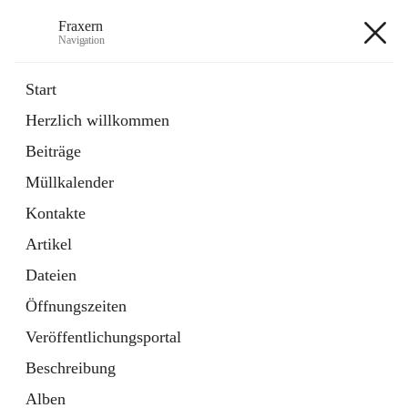
Fraxern
Navigation
Fraxern
Start
Herzlich willkommen
öffnet
Bürgerservice
Beiträge
in
Ordner
neuem
Müllkalender
Tab
öffnet
Formulare
in
Artikel
Kontakte
neuem
Tab
Artikel
+5
Dateien
Öffnungszeiten
Veröffentlichungsportal
Beschreibung
Hauptadresse
Alben