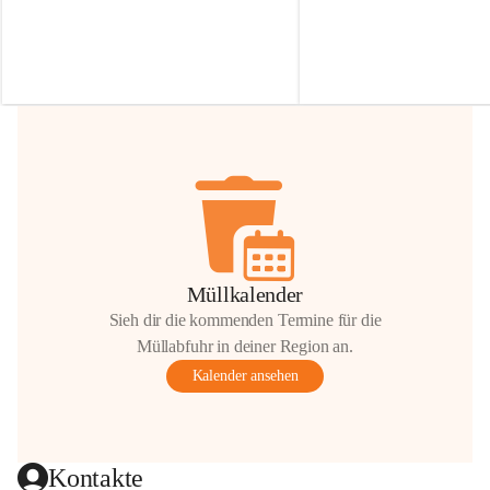
Irmgard Nachbaur, die für diese Zeit die 
Größen 
35 cm, 40 cm und 
Zufahrt über ihre Privatstraße zur 
💛 Wenn ihr etwas davon ab
Verfügung stellen. 🙏
möchtet, freuen sich unsere 
Vielen Dank für eure Unterstützung und 
über eure Unterstützung.
Hilfsbereitschaft!
📍 
Die Spenden können ger
Gemeindeamt abgegeben we
Vielen herzlichen Dank!
 🌼
Müllkalender
Sieh dir die kommenden Termine für die
Müllabfuhr in deiner Region an.
Kalender ansehen
Kontakte