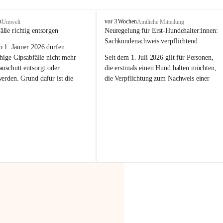
F
n
vor 3 Wochen
Umwelt
Amtliche Mitteilung
r
älle richtig entsorgen
Neuregelung für Erst-Hundehalter:innen: 
a
Sachkundenachweis verpflichtend
b 
1. Jänner 2026
 dürfen 
x
e
hige Gipsabfälle nicht mehr 
Seit dem 1. Juli 2026 gilt für Personen, 
r
uschutt entsorgt oder 
die erstmals einen Hund halten möchten, 
n
werden
. Grund dafür ist die 
die Verpflichtung zum Nachweis einer 
linggips-Verordnung
, die eine 
entsprechenden Sachkunde. Ziel ist es, 
Sammlung und das Recycling 
Hundebesitzer:innen bestmöglich auf die 
ällen vorschreibt.
Haltung und Verantwortung im Umgang 
mit ihrem Tier vorzubereiten.
 Haushalte wird diese 
or allem dann relevant, wenn 
Der Sachkundenachweis besteht aus zwei 
gs- oder Umbauarbeiten
 an 
Teilen:
Wohnung durchgeführt werden. 
🐾 
Theoriekurs
ände, Gipskartonplatten oder 
aus neu verbauten Gipsplatten 
Mindestens 4 Unterrichtseinheiten 
ftig 
getrennt gesammelt und 
à 60 Minuten
rden.
Muss vor der Anschaffung bzw. 
Aufnahme eines Hundes absolviert 
t sammeln:
werden