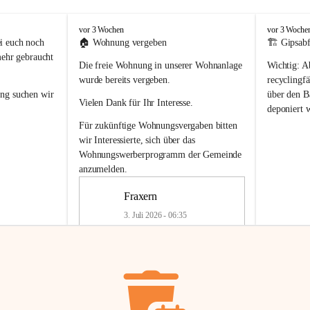
F
F
vor 3 Wochen
vor 3 Woche
r
r
i euch noch 
🏠 
Wohnung vergeben
🏗️ Gipsabf
a
a
mehr gebraucht 
Die freie Wohnung in unserer Wohnanlage 
Wichtig:
 A
x
x
e
e
wurde bereits vergeben.
recyclingfä
r
r
ung
 suchen wir 
über den Ba
Vielen Dank für Ihr Interesse.
n
n
deponiert 
neue 
Recyc
Für zukünftige Wohnungsvergaben bitten 
getrennte 
wir Interessierte, sich über das 
en in den 
von Gipsabf
Wohnungswerberprogramm der Gemeinde
45 cm
anzumelden.
Für private
geben 
Änderung v
Fraxern
Kinder riesig 
Renovierun
3. Juli 2026 - 06:35
Haus oder 
Alte Gipsw
ne beim 
Verschnitt 
rden.
🏠
Freie Wohnung in Fraxern
müssen kün
In unserer Wohnanlage wird eine 
entsorgt
 we
Wohnung frei.
✅ 
Getrenn