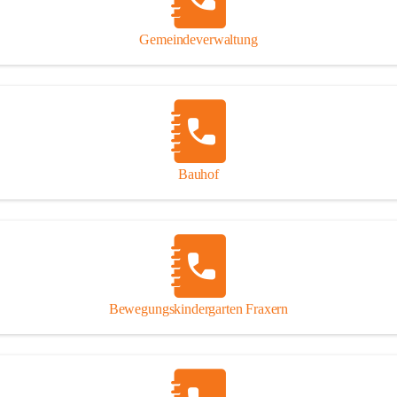
Gipsplatten
Trennung l
Gemeindeverwaltung
Beitrag zu
Ressourcen
bei Ihrem 
Annahme vo
Bauhof
Bewegungskindergarten Fraxern