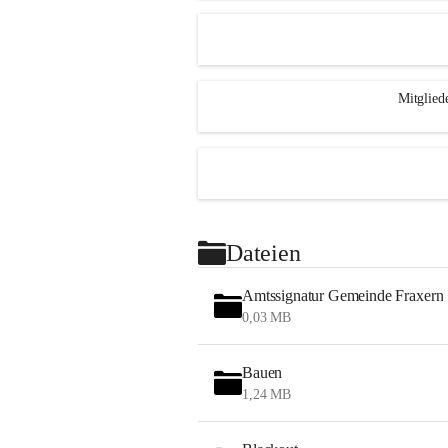
Mitglied
Dateien
Amtssignatur Gemeinde Fraxern
0,03 MB
Bauen
1,24 MB