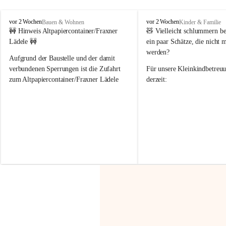
F
F
vor 2 Wochen
vor 2 Wochen
Bauen & Wohnen
Kinder & Familie
r
r
🚧 Hinweis Altpapiercontainer/Fraxner 
🧸 
Vielleicht schlummern be
a
a
Lädele 🚧
ein paar Schätze, die nicht 
x
x
werden?
e
e
Aufgrund der Baustelle und der damit 
r
r
verbundenen Sperrungen ist die Zufahrt 
Für unsere 
Kleinkindbetreu
n
n
zum Altpapiercontainer/Fraxner Lädele 
derzeit:
derzeit nur erschwert möglich.
👶 
Puppenbuggys
Ein herzliches Dankeschön an Erwin und 
👗 
Puppenkleidung
 für Pupp
Irmgard Nachbaur, die für diese Zeit die 
Größen 
35 cm, 40 cm und 
Zufahrt über ihre Privatstraße zur 
💛 Wenn ihr etwas davon ab
Verfügung stellen. 🙏
möchtet, freuen sich unsere 
Vielen Dank für eure Unterstützung und 
über eure Unterstützung.
Hilfsbereitschaft!
📍 
Die Spenden können ger
Gemeindeamt abgegeben we
Vielen herzlichen Dank!
 🌼