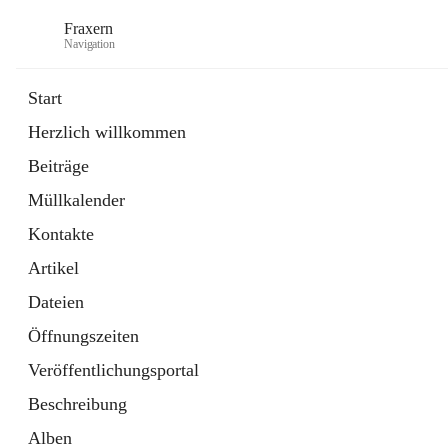
Fraxern
Navigation
Start
Herzlich willkommen
öffnet
Bürgerservice
Beiträge
in
Ordner
neuem
Müllkalender
Tab
öffnet
Formulare
in
Artikel
Kontakte
neuem
Tab
Artikel
Dateien
Öffnungszeiten
Veröffentlichungsportal
Beschreibung
Alben