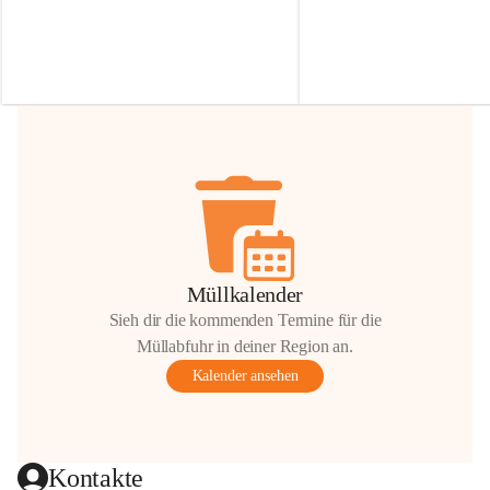
Irmgard Nachbaur, die für diese Zeit die 
Größen 
35 cm, 40 cm und 
Zufahrt über ihre Privatstraße zur 
💛 Wenn ihr etwas davon ab
Verfügung stellen. 🙏
möchtet, freuen sich unsere 
Vielen Dank für eure Unterstützung und 
über eure Unterstützung.
Hilfsbereitschaft!
📍 
Die Spenden können ger
Gemeindeamt abgegeben we
Vielen herzlichen Dank!
 🌼
Müllkalender
Sieh dir die kommenden Termine für die
Müllabfuhr in deiner Region an.
Kalender ansehen
Kontakte