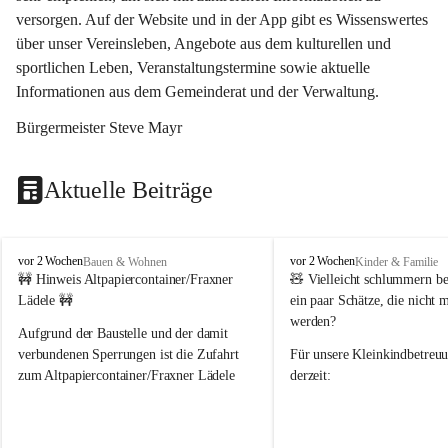
versorgen. Auf der Website und in der App gibt es Wissenswertes 
über unser Vereinsleben, Angebote aus dem kulturellen und 
sportlichen Leben, Veranstaltungstermine sowie aktuelle 
Informationen aus dem Gemeinderat und der Verwaltung. 
Bürgermeister Steve Mayr
Aktuelle Beiträge
F
F
vor 2 Wochen
vor 2 Wochen
Bauen & Wohnen
Kinder & Familie
r
r
🚧 Hinweis Altpapiercontainer/Fraxner 
🧸 
Vielleicht schlummern be
a
a
Lädele 🚧
ein paar Schätze, die nicht 
x
x
werden?
e
e
Aufgrund der Baustelle und der damit 
r
r
verbundenen Sperrungen ist die Zufahrt 
Für unsere 
Kleinkindbetreu
n
n
zum Altpapiercontainer/Fraxner Lädele 
derzeit:
derzeit nur erschwert möglich.
👶 
Puppenbuggys
Ein herzliches Dankeschön an Erwin und 
👗 
Puppenkleidung
 für Pupp