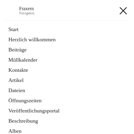
Fraxern
Navigation
Fraxern
Start
Herzlich willkommen
öffnet
Bürgerservice
Beiträge
in
Ordner
neuem
Müllkalender
Tab
öffnet
Formulare
in
Artikel
Kontakte
neuem
Tab
Artikel
+5
Dateien
Öffnungszeiten
Veröffentlichungsportal
Beschreibung
Hauptadresse
Alben