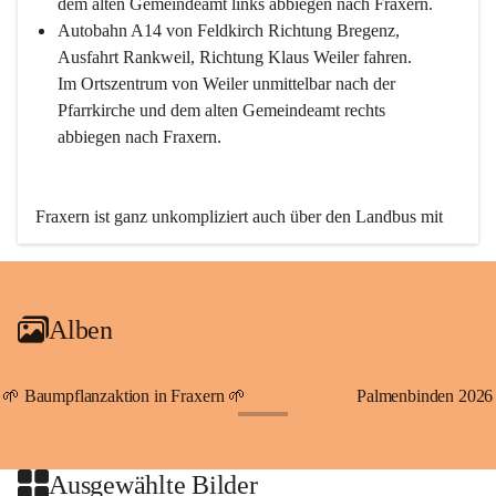
dem alten Gemeindeamt links abbiegen nach Fraxern.
Autobahn A14 von Feldkirch Richtung Bregenz, 
Ausfahrt Rankweil, Richtung Klaus Weiler fahren. 
Im Ortszentrum von Weiler unmittelbar nach der 
Pfarrkirche und dem alten Gemeindeamt rechts 
abbiegen nach Fraxern.
Fraxern ist ganz unkompliziert auch über den Landbus mit 
den öffentlichen Verkehrsmitteln zu erreichen. Die Linie 
492 fährt lt. Fahrplan des Verkehrsverbundes Vorarlberg an 
den Wochentagen regelmäßig zwischen Weiler und Fraxern.
Alben
An Samstagen, Sonn- und Feiertagen können Sie bequem 
direkt über die VMOBIL-App VMOBIL ON Ihren 
persönlichen Linienbus zur gewünschten Zeit zu Ihrer 
🌱 Baumpflanzaktion in Fraxern 🌱
Palmenbinden 2026
Haltestelle bestellen. Sowohl von Weiler kommend nach 
+19
Fraxern als auch von Fraxern nach Weiler oder natürlich für 
beide Fahrten Weiler-Fraxern-Weiler.
Ausgewählte Bilder