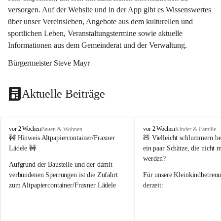
versorgen. Auf der Website und in der App gibt es Wissenswertes 
über unser Vereinsleben, Angebote aus dem kulturellen und 
sportlichen Leben, Veranstaltungstermine sowie aktuelle 
Informationen aus dem Gemeinderat und der Verwaltung. 
Bürgermeister Steve Mayr
Aktuelle Beiträge
F
F
vor 2 Wochen
vor 2 Wochen
Bauen & Wohnen
Kinder & Familie
r
r
🚧 Hinweis Altpapiercontainer/Fraxner 
🧸 
Vielleicht schlummern be
a
a
Lädele 🚧
ein paar Schätze, die nicht 
x
x
werden?
e
e
Aufgrund der Baustelle und der damit 
r
r
verbundenen Sperrungen ist die Zufahrt 
Für unsere 
Kleinkindbetreu
n
n
zum Altpapiercontainer/Fraxner Lädele 
derzeit:
derzeit nur erschwert möglich.
👶 
Puppenbuggys
Ein herzliches Dankeschön an Erwin und 
👗 
Puppenkleidung
 für Pupp