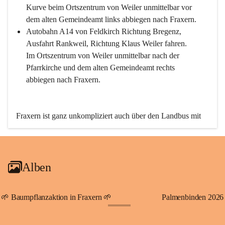
Kurve beim Ortszentrum von Weiler unmittelbar vor 
dem alten Gemeindeamt links abbiegen nach Fraxern.
Autobahn A14 von Feldkirch Richtung Bregenz, 
Ausfahrt Rankweil, Richtung Klaus Weiler fahren. 
Im Ortszentrum von Weiler unmittelbar nach der 
Pfarrkirche und dem alten Gemeindeamt rechts 
abbiegen nach Fraxern.
Fraxern ist ganz unkompliziert auch über den Landbus mit 
den öffentlichen Verkehrsmitteln zu erreichen. Die Linie 
492 fährt lt. Fahrplan des Verkehrsverbundes Vorarlberg an 
den Wochentagen regelmäßig zwischen Weiler und Fraxern.
Alben
An Samstagen, Sonn- und Feiertagen können Sie bequem 
direkt über die VMOBIL-App VMOBIL ON Ihren 
persönlichen Linienbus zur gewünschten Zeit zu Ihrer 
🌱 Baumpflanzaktion in Fraxern 🌱
Palmenbinden 2026
Haltestelle bestellen. Sowohl von Weiler kommend nach 
+19
Fraxern als auch von Fraxern nach Weiler oder natürlich für 