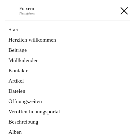
Fraxern
Navigation
Fraxern
Start
Herzlich willkommen
öffnet
Bürgerservice
Beiträge
in
Ordner
neuem
Müllkalender
Tab
öffnet
Formulare
in
Artikel
Kontakte
neuem
Tab
Artikel
+5
Dateien
Öffnungszeiten
Veröffentlichungsportal
Beschreibung
Hauptadresse
Alben