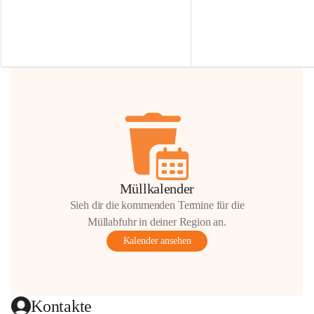
Irmgard Nachbaur, die für diese Zeit die 
Größen 
35 cm, 40 cm und 
Zufahrt über ihre Privatstraße zur 
💛 Wenn ihr etwas davon ab
Verfügung stellen. 🙏
möchtet, freuen sich unsere 
Vielen Dank für eure Unterstützung und 
über eure Unterstützung.
Hilfsbereitschaft!
📍 
Die Spenden können ger
Gemeindeamt abgegeben we
Vielen herzlichen Dank!
 🌼
Müllkalender
Sieh dir die kommenden Termine für die
Müllabfuhr in deiner Region an.
Kalender ansehen
Kontakte