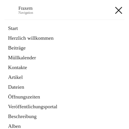
Fraxern
Navigation
Fraxern
Start
Herzlich willkommen
öffnet
Bürgerservice
Beiträge
in
Ordner
neuem
Müllkalender
Tab
öffnet
Formulare
in
Artikel
Kontakte
neuem
Tab
Artikel
+5
Dateien
Öffnungszeiten
Veröffentlichungsportal
Beschreibung
Hauptadresse
Alben