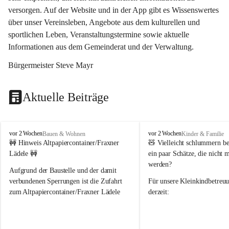
versorgen. Auf der Website und in der App gibt es Wissenswertes 
über unser Vereinsleben, Angebote aus dem kulturellen und 
sportlichen Leben, Veranstaltungstermine sowie aktuelle 
Informationen aus dem Gemeinderat und der Verwaltung. 
Bürgermeister Steve Mayr
Aktuelle Beiträge
F
F
vor 2 Wochen
vor 2 Wochen
Bauen & Wohnen
Kinder & Familie
r
r
🚧 Hinweis Altpapiercontainer/Fraxner 
🧸 
Vielleicht schlummern be
a
a
Lädele 🚧
ein paar Schätze, die nicht 
x
x
werden?
e
e
Aufgrund der Baustelle und der damit 
r
r
verbundenen Sperrungen ist die Zufahrt 
Für unsere 
Kleinkindbetreu
n
n
zum Altpapiercontainer/Fraxner Lädele 
derzeit:
derzeit nur erschwert möglich.
👶 
Puppenbuggys
Ein herzliches Dankeschön an Erwin und 
👗 
Puppenkleidung
 für Pupp