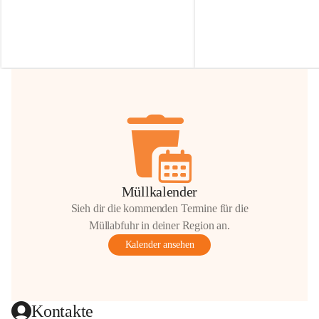
Irmgard Nachbaur, die für diese Zeit die 
Größen 
35 cm, 40 cm und 
Zufahrt über ihre Privatstraße zur 
💛 Wenn ihr etwas davon ab
Verfügung stellen. 🙏
möchtet, freuen sich unsere 
Vielen Dank für eure Unterstützung und 
über eure Unterstützung.
Hilfsbereitschaft!
📍 
Die Spenden können ger
Gemeindeamt abgegeben we
Vielen herzlichen Dank!
 🌼
Müllkalender
Sieh dir die kommenden Termine für die
Müllabfuhr in deiner Region an.
Kalender ansehen
Kontakte