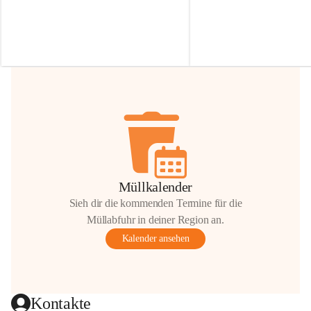
Irmgard Nachbaur, die für diese Zeit die 
Größen 
35 cm, 40 cm und 
Zufahrt über ihre Privatstraße zur 
💛 Wenn ihr etwas davon ab
Verfügung stellen. 🙏
möchtet, freuen sich unsere 
Vielen Dank für eure Unterstützung und 
über eure Unterstützung.
Hilfsbereitschaft!
📍 
Die Spenden können ger
Gemeindeamt abgegeben we
Vielen herzlichen Dank!
 🌼
Müllkalender
Sieh dir die kommenden Termine für die
Müllabfuhr in deiner Region an.
Kalender ansehen
Kontakte