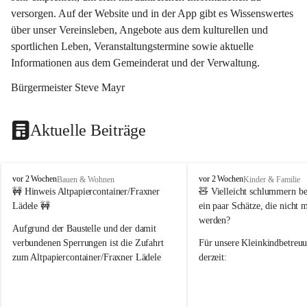
versorgen. Auf der Website und in der App gibt es Wissenswertes 
über unser Vereinsleben, Angebote aus dem kulturellen und 
sportlichen Leben, Veranstaltungstermine sowie aktuelle 
Informationen aus dem Gemeinderat und der Verwaltung. 
Bürgermeister Steve Mayr
Aktuelle Beiträge
F
F
vor 2 Wochen
vor 2 Wochen
Bauen & Wohnen
Kinder & Familie
r
r
🚧 Hinweis Altpapiercontainer/Fraxner 
🧸 
Vielleicht schlummern be
a
a
Lädele 🚧
ein paar Schätze, die nicht 
x
x
werden?
e
e
Aufgrund der Baustelle und der damit 
r
r
verbundenen Sperrungen ist die Zufahrt 
Für unsere 
Kleinkindbetreu
n
n
zum Altpapiercontainer/Fraxner Lädele 
derzeit:
derzeit nur erschwert möglich.
👶 
Puppenbuggys
Ein herzliches Dankeschön an Erwin und 
👗 
Puppenkleidung
 für Pupp