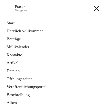
Fraxern
Navigation
Fraxern
Start
Herzlich willkommen
öffnet
Bürgerservice
Beiträge
in
Ordner
neuem
Müllkalender
Tab
öffnet
Formulare
in
Artikel
Kontakte
neuem
Tab
Artikel
+5
Dateien
Öffnungszeiten
Veröffentlichungsportal
Beschreibung
Hauptadresse
Alben