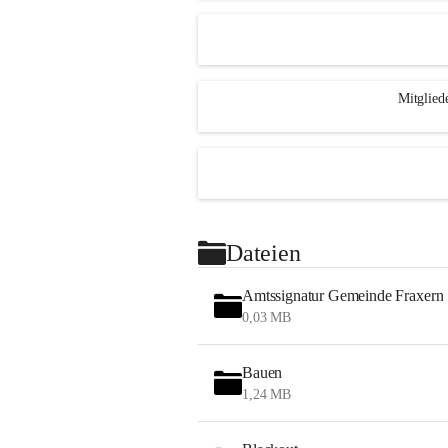
Mitglied
Dateien
Amtssignatur Gemeinde Fraxern
0,03 MB
Bauen
1,24 MB