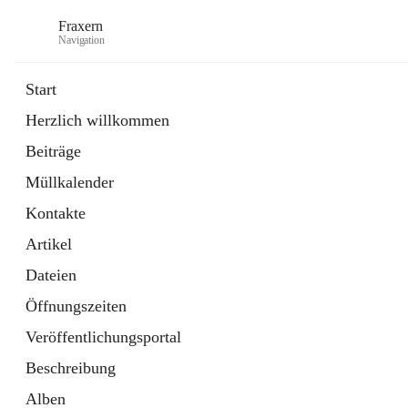
Fraxern
Navigation
Start
Herzlich willkommen
öffnet
Bürgerservice
Beiträge
in
Ordner
neuem
Müllkalender
Tab
öffnet
Formulare
in
Artikel
Kontakte
neuem
Tab
Artikel
Dateien
Öffnungszeiten
Veröffentlichungsportal
Beschreibung
Alben