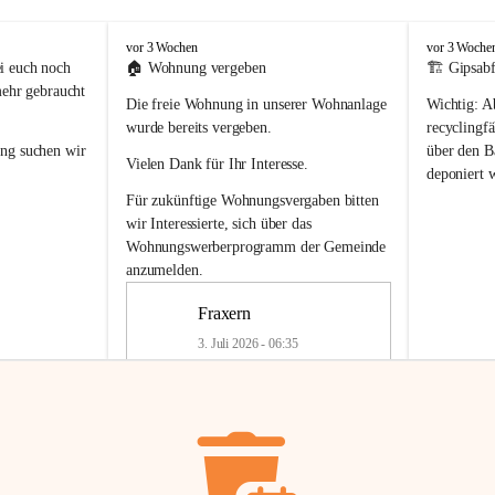
F
F
vor 3 Wochen
vor 3 Woche
r
r
i euch noch 
🏠 
Wohnung vergeben
🏗️ Gipsabf
a
a
mehr gebraucht 
Die freie Wohnung in unserer Wohnanlage 
Wichtig:
 A
x
x
e
e
wurde bereits vergeben.
recyclingfä
r
r
ung
 suchen wir 
über den Ba
Vielen Dank für Ihr Interesse.
n
n
deponiert 
neue 
Recyc
Für zukünftige Wohnungsvergaben bitten 
getrennte 
wir Interessierte, sich über das 
en in den 
von Gipsabf
Wohnungswerberprogramm der Gemeinde
45 cm
anzumelden.
Für private
geben 
Änderung v
Fraxern
Kinder riesig 
Renovierun
3. Juli 2026 - 06:35
Haus oder 
Alte Gipsw
ne beim 
Verschnitt 
rden.
🏠
Freie Wohnung in Fraxern
müssen kün
In unserer Wohnanlage wird eine 
entsorgt
 we
Wohnung frei.
✅ 
Getrenn