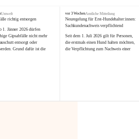
F
n
vor 3 Wochen
Umwelt
Amtliche Mitteilung
r
älle richtig entsorgen
Neuregelung für Erst-Hundehalter:innen: 
a
Sachkundenachweis verpflichtend
b 
1. Jänner 2026
 dürfen 
x
e
hige Gipsabfälle nicht mehr 
Seit dem 1. Juli 2026 gilt für Personen, 
r
uschutt entsorgt oder 
die erstmals einen Hund halten möchten, 
n
werden
. Grund dafür ist die 
die Verpflichtung zum Nachweis einer 
linggips-Verordnung
, die eine 
entsprechenden Sachkunde. Ziel ist es, 
Sammlung und das Recycling 
Hundebesitzer:innen bestmöglich auf die 
ällen vorschreibt.
Haltung und Verantwortung im Umgang 
mit ihrem Tier vorzubereiten.
 Haushalte wird diese 
or allem dann relevant, wenn 
Der Sachkundenachweis besteht aus zwei 
gs- oder Umbauarbeiten
 an 
Teilen:
Wohnung durchgeführt werden. 
🐾 
Theoriekurs
ände, Gipskartonplatten oder 
aus neu verbauten Gipsplatten 
Mindestens 4 Unterrichtseinheiten 
ftig 
getrennt gesammelt und 
à 60 Minuten
rden.
Muss vor der Anschaffung bzw. 
Aufnahme eines Hundes absolviert 
t sammeln:
werden