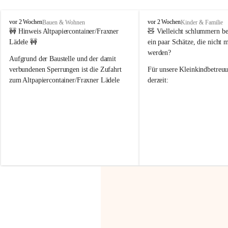
F
F
vor 2 Wochen
vor 2 Wochen
Bauen & Wohnen
Kinder & Familie
r
r
🚧 Hinweis Altpapiercontainer/Fraxner 
🧸 
Vielleicht schlummern be
a
a
Lädele 🚧
ein paar Schätze, die nicht 
x
x
werden?
e
e
Aufgrund der Baustelle und der damit 
r
r
verbundenen Sperrungen ist die Zufahrt 
Für unsere 
Kleinkindbetreu
n
n
zum Altpapiercontainer/Fraxner Lädele 
derzeit:
derzeit nur erschwert möglich.
👶 
Puppenbuggys
Ein herzliches Dankeschön an Erwin und 
👗 
Puppenkleidung
 für Pupp
Irmgard Nachbaur, die für diese Zeit die 
Größen 
35 cm, 40 cm und 
Zufahrt über ihre Privatstraße zur 
💛 Wenn ihr etwas davon ab
Verfügung stellen. 🙏
möchtet, freuen sich unsere 
Vielen Dank für eure Unterstützung und 
über eure Unterstützung.
Hilfsbereitschaft!
📍 
Die Spenden können ger
Gemeindeamt abgegeben we
Vielen herzlichen Dank!
 🌼