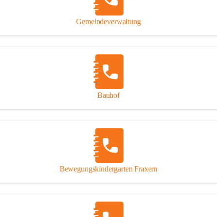
Gipsplatten
Trennung l
Gemeindeverwaltung
Beitrag zu
Ressourcen
bei Ihrem 
Annahme vo
Bauhof
Bewegungskindergarten Fraxern