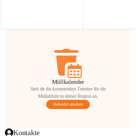
Irmgard Nachbaur, die für diese Zeit die 
Größen 
35 cm, 40 cm und 
Zufahrt über ihre Privatstraße zur 
💛 Wenn ihr etwas davon ab
Verfügung stellen. 🙏
möchtet, freuen sich unsere 
Vielen Dank für eure Unterstützung und 
über eure Unterstützung.
Hilfsbereitschaft!
📍 
Die Spenden können ger
Gemeindeamt abgegeben we
Vielen herzlichen Dank!
 🌼
Müllkalender
Sieh dir die kommenden Termine für die
Müllabfuhr in deiner Region an.
Kalender ansehen
Kontakte