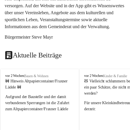
versorgen. Auf der Website und in der App gibt es Wissenswertes 
über unser Vereinsleben, Angebote aus dem kulturellen und 
sportlichen Leben, Veranstaltungstermine sowie aktuelle 
Informationen aus dem Gemeinderat und der Verwaltung. 
Bürgermeister Steve Mayr
Aktuelle Beiträge
F
F
vor 2 Wochen
vor 2 Wochen
Bauen & Wohnen
Kinder & Familie
r
r
🚧 Hinweis Altpapiercontainer/Fraxner 
🧸 
Vielleicht schlummern be
a
a
Lädele 🚧
ein paar Schätze, die nicht 
x
x
werden?
e
e
Aufgrund der Baustelle und der damit 
r
r
verbundenen Sperrungen ist die Zufahrt 
Für unsere 
Kleinkindbetreu
n
n
zum Altpapiercontainer/Fraxner Lädele 
derzeit:
derzeit nur erschwert möglich.
👶 
Puppenbuggys
Ein herzliches Dankeschön an Erwin und 
👗 
Puppenkleidung
 für Pupp