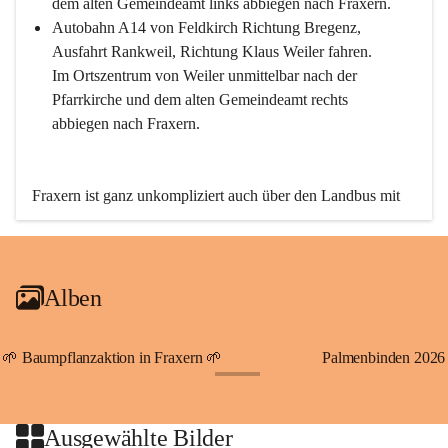
dem alten Gemeindeamt links abbiegen nach Fraxern.
Autobahn A14 von Feldkirch Richtung Bregenz, 
Ausfahrt Rankweil, Richtung Klaus Weiler fahren. 
Im Ortszentrum von Weiler unmittelbar nach der 
Pfarrkirche und dem alten Gemeindeamt rechts 
abbiegen nach Fraxern.
Fraxern ist ganz unkompliziert auch über den Landbus mit 
den öffentlichen Verkehrsmitteln zu erreichen. Die Linie 
492 fährt lt. Fahrplan des Verkehrsverbundes Vorarlberg an 
den Wochentagen regelmäßig zwischen Weiler und Fraxern.
Alben
An Samstagen, Sonn- und Feiertagen können Sie bequem 
direkt über die VMOBIL-App VMOBIL ON Ihren 
persönlichen Linienbus zur gewünschten Zeit zu Ihrer 
🌱 Baumpflanzaktion in Fraxern 🌱
Palmenbinden 2026
Haltestelle bestellen. Sowohl von Weiler kommend nach 
+19
Fraxern als auch von Fraxern nach Weiler oder natürlich für 
beide Fahrten Weiler-Fraxern-Weiler.
Ausgewählte Bilder