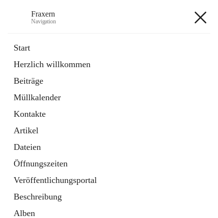
Fraxern
Navigation
Fraxern
Start
Herzlich willkommen
öffnet
Bürgerservice
Beiträge
in
Ordner
neuem
Müllkalender
Tab
öffnet
Formulare
in
Artikel
Kontakte
neuem
Tab
Artikel
+5
Dateien
Öffnungszeiten
Veröffentlichungsportal
Beschreibung
Hauptadresse
Alben