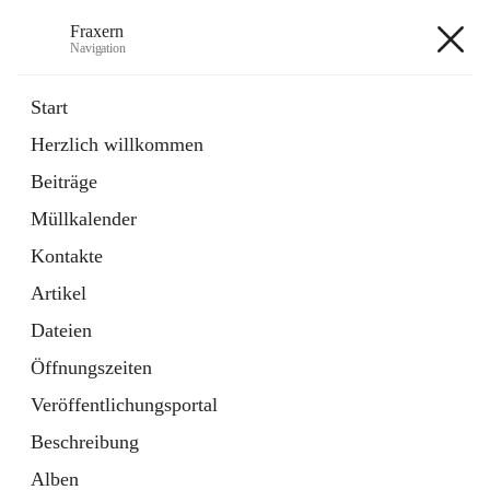
Fraxern
Navigation
Fraxern
Start
Herzlich willkommen
öffnet
Bürgerservice
Beiträge
in
Ordner
neuem
Müllkalender
Tab
öffnet
Formulare
in
Artikel
Kontakte
neuem
Tab
Artikel
+5
Dateien
Öffnungszeiten
Veröffentlichungsportal
Beschreibung
Hauptadresse
Alben