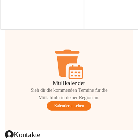
Irmgard Nachbaur, die für diese Zeit die 
Größen 
35 cm, 40 cm und 
Zufahrt über ihre Privatstraße zur 
💛 Wenn ihr etwas davon ab
Verfügung stellen. 🙏
möchtet, freuen sich unsere 
Vielen Dank für eure Unterstützung und 
über eure Unterstützung.
Hilfsbereitschaft!
📍 
Die Spenden können ger
Gemeindeamt abgegeben we
Vielen herzlichen Dank!
 🌼
Müllkalender
Sieh dir die kommenden Termine für die
Müllabfuhr in deiner Region an.
Kalender ansehen
Kontakte