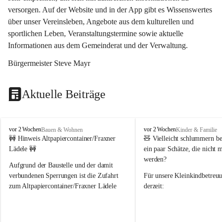
versorgen. Auf der Website und in der App gibt es Wissenswertes 
über unser Vereinsleben, Angebote aus dem kulturellen und 
sportlichen Leben, Veranstaltungstermine sowie aktuelle 
Informationen aus dem Gemeinderat und der Verwaltung. 
Bürgermeister Steve Mayr
Aktuelle Beiträge
F
F
vor 2 Wochen
vor 2 Wochen
Bauen & Wohnen
Kinder & Familie
r
r
🚧 Hinweis Altpapiercontainer/Fraxner 
🧸 
Vielleicht schlummern be
a
a
Lädele 🚧
ein paar Schätze, die nicht 
x
x
werden?
e
e
Aufgrund der Baustelle und der damit 
r
r
verbundenen Sperrungen ist die Zufahrt 
Für unsere 
Kleinkindbetreu
n
n
zum Altpapiercontainer/Fraxner Lädele 
derzeit:
derzeit nur erschwert möglich.
👶 
Puppenbuggys
Ein herzliches Dankeschön an Erwin und 
👗 
Puppenkleidung
 für Pupp